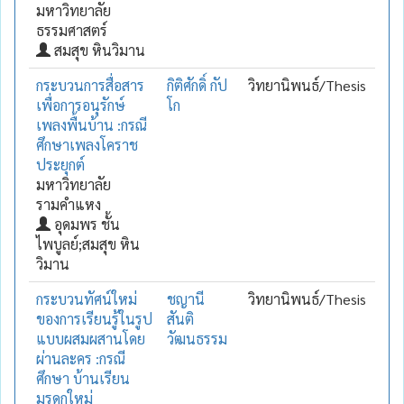
มหาวิทยาลัย
ธรรมศาสตร์
สมสุข หินวิมาน
กระบวนการสื่อสาร
กิติศักดิ์ กัป
วิทยานิพนธ์/Thesis
เพื่อการอนุรักษ์
โก
เพลงพื้นบ้าน :กรณี
ศึกษาเพลงโคราช
ประยุกต์
มหาวิทยาลัย
รามคำแหง
อุดมพร ชั้น
ไพบูลย์;สมสุข หิน
วิมาน
กระบวนทัศน์ใหม่
ชญานี
วิทยานิพนธ์/Thesis
ของการเรียนรู้ในรูป
สันติ
แบบผสมผสานโดย
วัฒนธรรม
ผ่านละคร :กรณี
ศึกษา บ้านเรียน
มรดกใหม่