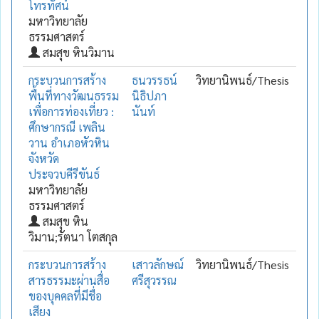
โทรทัศน์
มหาวิทยาลัย
ธรรมศาสตร์
สมสุข หินวิมาน
กระบวนการสร้าง
ธนวรรธน์
วิทยานิพนธ์/Thesis
พื้นที่ทางวัฒนธรรม
นิธิปภา
เพื่อการท่องเที่ยว :
นันท์
ศึกษากรณี เพลิน
วาน อำเภอหัวหิน
จังหวัด
ประจวบคีรีขันธ์
มหาวิทยาลัย
ธรรมศาสตร์
สมสุข หิน
วิมาน;รัตนา โตสกุล
กระบวนการสร้าง
เสาวลักษณ์
วิทยานิพนธ์/Thesis
สารธรรมะผ่านสื่อ
ศรีสุวรรณ
ของบุคคลที่มีชื่อ
เสียง