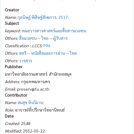
Creator
Name:
กุลนิษฎ์ พิสิษฐ์สังฆการ, 2517-
Subject
keyword:
คณะวารสารศาสตร์และสื่อสารมวลชน
Othors:
สื่อมวลชน
--
ไทย
--
ผู้รับสาร
Classification :.LCCS:
P96
Othors:
สตรี
--
หนังสือและการอ่าน
--
ไทย
Othors:
วารสาร
Publisher
มหาวิทยาลัยธรรมศาสตร์. สำนักหอสมุด
Address:
กรุงเทพมหานคร
Email:
preserv@tu.ac.th
Contributor
Name:
สมสุข หินวิมาน
Role:
อาจารย์ที่ปรึกษาวิทยานิพนธ์
Date
Created:
2548
Modified:
2552-05-22