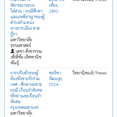
พิจารณาระบบ
เที่ยง,
ไต่สวน : กรณีศึกษา
2491-
แผนกคดีอาญาของผู้
ดำรงตำแหน่ง
ทางการเมือง ศาล
ฎีกา
มหาวิทยาลัย
ธรรมศาสตร์
เดชา สังขวรรณ
;ศักดิ์ชัย เลิศพานิช
พันธุ์
การปรับตัวของผู้
ชลธิชา
วิทยานิพนธ์/Thesis
ต้องขังชายรักร่วม
วัฒนกุล,
เพศ : ศึกษาเฉพาะ
2524-
กรณี เรือนจำพิเศษ
พัทยาและเรือนจำ
พิเศษ
กรุงเทพมหานคร
มหาวิทยาลัย