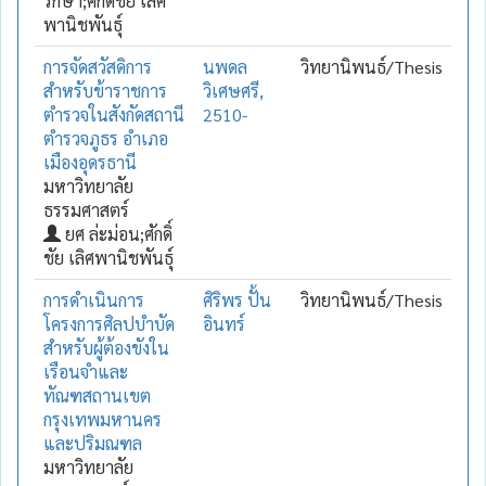
รักษา;ศักดิ์ชัย เลิศ
พานิชพันธุ์
การจัดสวัสดิการ
นพดล
วิทยานิพนธ์/Thesis
สำหรับข้าราชการ
วิเศษศรี,
ตำรวจในสังกัดสถานี
2510-
ตำรวจภูธร อำเภอ
เมืองอุดรธานี
มหาวิทยาลัย
ธรรมศาสตร์
ยศ ล่ะม่อน;ศักดิ์
ชัย เลิศพานิชพันธุ์
การดำเนินการ
ศิริพร ปั้น
วิทยานิพนธ์/Thesis
โครงการศิลปบำบัด
อินทร์
สำหรับผู้ต้องขังใน
เรือนจำและ
ทัณฑสถานเขต
กรุงเทพมหานคร
และปริมณฑล
มหาวิทยาลัย