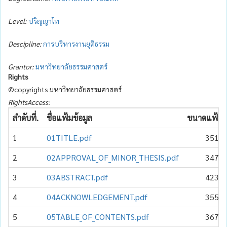
Level:
ปริญญาโท
Descipline:
การบริหารงานยุติธรรม
Grantor:
มหาวิทยาลัยธรรมศาสตร์
Rights
©copyrights มหาวิทยาลัยธรรมศาสตร์
RightsAccess:
ลำดับที่.
ชื่อแฟ้มข้อมูล
ขนาดแฟ้มข้
1
01TITLE.pdf
351.4
2
02APPROVAL_OF_MINOR_THESIS.pdf
347.1
3
03ABSTRACT.pdf
423.3
4
04ACKNOWLEDGEMENT.pdf
355.6
5
05TABLE_OF_CONTENTS.pdf
367.8