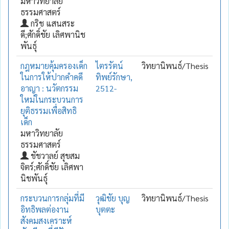
มหาวิทยาลัย
ธรรมศาสตร์
กริช แสนสระ
ดี;ศักดิ์ชัย เลิศพานิช
พันธุ์
กฎหมายคุ้มครองเด็ก
ไตรรัตน์
วิทยานิพนธ์/Thesis
ในการให้ปากคำคดี
ทิพย์รักษา,
อาญา : นวัตกรรม
2512-
ใหม่ในกระบวนการ
ยุติธรรมเพื่อสิทธิ
เด็ก
มหาวิทยาลัย
ธรรมศาสตร์
ชัชวาลย์ สุขสม
จิตร์;ศักดิ์ชัย เลิศพา
นิชพันธุ์
กระบวนการกลุ่มที่มี
วุฒิชัย บุญ
วิทยานิพนธ์/Thesis
อิทธิพลต่องาน
บุตตะ
สังคมสงเคราะห์