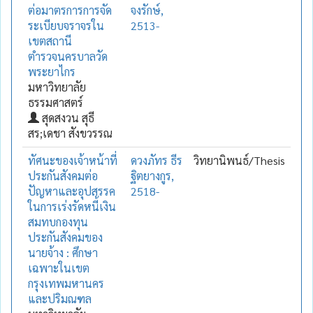
ต่อมาตรการการจัด
จงรักษ์,
ระเบียบจราจรใน
2513-
เขตสถานี
ตำรวจนครบาลวัด
พระยาไกร
มหาวิทยาลัย
ธรรมศาสตร์
สุดสงวน สุธี
สร;เดชา สังขวรรณ
ทัศนะของเจ้าหน้าที่
ดวงภัทร ธีร
วิทยานิพนธ์/Thesis
ประกันสังคมต่อ
ฐิตยางกูร,
ปัญหาและอุปสรรค
2518-
ในการเร่งรัดหนี้เงิน
สมทบกองทุน
ประกันสังคมของ
นายจ้าง : ศึกษา
เฉพาะในเขต
กรุงเทพมหานคร
และปริมณฑล