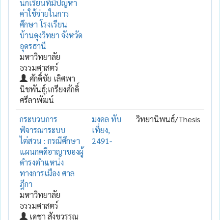
นักเรียนที่มีปัญหา
ค่าใช้จ่ายในการ
ศึกษา โรงเรียน
บ้านดุงวิทยา จังหวัด
อุดรธานี
มหาวิทยาลัย
ธรรมศาสตร์
ศักดิ์ชัย เลิศพา
นิชพันธุ์;เกรียงศักดิ์
ศรีลาพัฒน์
กระบวนการ
มงคล ทับ
วิทยานิพนธ์/Thesis
พิจารณาระบบ
เที่ยง,
ไต่สวน : กรณีศึกษา
2491-
แผนกคดีอาญาของผู้
ดำรงตำแหน่ง
ทางการเมือง ศาล
ฎีกา
มหาวิทยาลัย
ธรรมศาสตร์
เดชา สังขวรรณ