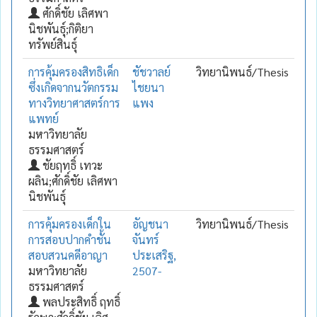
ศักดิ์ชัย เลิศพา
นิชพันธุ์;กิติยา
ทรัพย์สินธุ์
การคุ้มครองสิทธิเด็ก
ชัชวาลย์
วิทยานิพนธ์/Thesis
ซึ่งเกิดจากนวัตกรรม
ไชยนา
ทางวิทยาศาสตร์การ
แพง
แพทย์
มหาวิทยาลัย
ธรรมศาสตร์
ชัยฤทธิ์ เทวะ
ผลิน;ศักดิ์ชัย เลิศพา
นิชพันธุ์
การคุ้มครองเด็กใน
อัญชนา
วิทยานิพนธ์/Thesis
การสอบปากคำชั้น
จันทร์
สอบสวนคดีอาญา
ประเสริฐ,
มหาวิทยาลัย
2507-
ธรรมศาสตร์
พลประสิทธิ์ ฤทธิ์