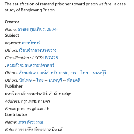
The satisfaction of remand prisoner toward prison walfare : a case
study of Bangkwang Prison
Creator
Name:
ดวงแข พุ่มเพ็ชร, 2504-
Subject
keyword:
ภาคนิพนธ์
Othors:
เรือนจำกลางบางขวาง
Classification :.LCCS:
HV7428
;
คณะสังคมสงเคราะห์ศาสตร์
Othors:
สังคมสงเคราะห์สำหรับอาชญากร
--
ไทย
--
นนทบีุรี
Othors:
นักโทษ
--
ไทย
--
นนทบุรี
--
ทัศนคติ
Publisher
มหาวิทยาลัยธรรมศาสตร์. สำนักหอสมุด
Address:
กรุงเทพมหานคร
Email:
preserv@tu.ac.th
Contributor
Name:
เดชา สังขวรรณ
Role:
อาจารย์ที่ปรึกษาภาคนิพนธ์