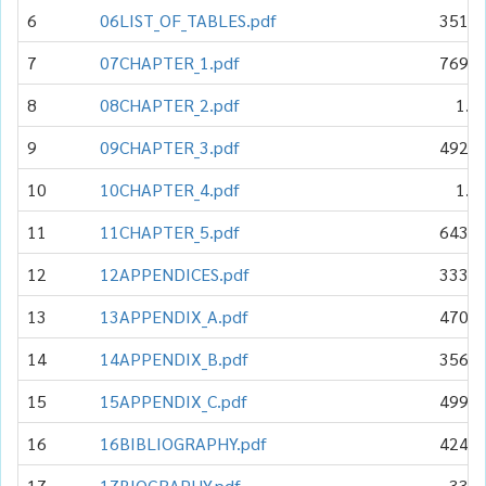
6
06LIST_OF_TABLES.pdf
351.7
7
07CHAPTER_1.pdf
769.8
8
08CHAPTER_2.pdf
1.6
9
09CHAPTER_3.pdf
492.3
10
10CHAPTER_4.pdf
1.2
11
11CHAPTER_5.pdf
643.1
12
12APPENDICES.pdf
333.9
13
13APPENDIX_A.pdf
470.5
14
14APPENDIX_B.pdf
356.8
15
15APPENDIX_C.pdf
499.0
16
16BIBLIOGRAPHY.pdf
424.2
17
17BIOGRAPHY.pdf
338.