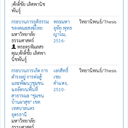
;ศักดิ์ชัย เลิศพานิช
พันธุ์
กระบวนการยุติธรรม
พระมหา
วิทยานิพนธ์/Thesis
ของคณะสงฆ์ไทย
อุทัย พุทธ
มหาวิทยาลัย
ญาโณ,
ธรรมศาสตร์
2516-
พระครูพิมลสร
คุณ;ศักดิ์ชัย เลิศพา
นิชพันธุ์
กระบวนการเกิด การ
เอกสิทธิ์
วิทยานิพนธ์/Thesis
ดำรงอยู่ การต่อสู้
เชย
และพัฒนาชุมชน
คำแหง,
แออัดบนพื้นที่
2510-
สาธารณะ "ชุมชน
บ้านผาสุข" เขต
เทศบาลนคร
อุดรธานี
มหาวิทยาลัย
ธรรมศาสตร์