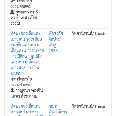
มหาวิทยาลัย
ธรรมศาสตร์
ยุทธการ สุทธิ
พงษ์ ;เดชา สังข
วรรณ
ทัศนะของเด็กและ
พัชรวลัย
วิทยานิพนธ์/Thesis
เยาวชนต่อระเบียบ
คิดประ
ศูนย์ฝึกและอบรม
เสิรฐ,
เด็กและเยาวชนชาย
2528-
: กรณีศึกษา ศูนย์ฝึก
และอบรมเด็กและ
เยาวชนชาย บ้าน
อุเบกขา
มหาวิทยาลัย
ธรรมศาสตร์
กาญจนา ทองจีน
;เดชา สังขวรรณ
ทัศนะของเด็กและ
มณฑา
วิทยานิพนธ์/Thesis
เยาวชนในสถาน
ทิพย์ อักษร