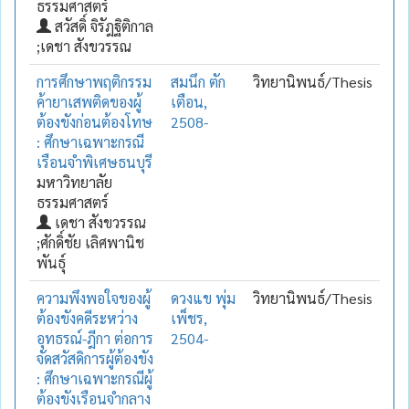
ธรรมศาสตร์
สวัสดิ์ จิรัฎฐิติกาล
;เดชา สังขวรรณ
การศึกษาพฤติกรรม
สมนึก ตัก
วิทยานิพนธ์/Thesis
ค้ายาเสพติดของผู้
เตือน,
ต้องขังก่อนต้องโทษ
2508-
: ศึกษาเฉพาะกรณี
เรือนจำพิเศษธนบุรี
มหาวิทยาลัย
ธรรมศาสตร์
เดชา สังขวรรณ
;ศักดิ์ชัย เลิศพานิช
พันธุ์
ความพึงพอใจของผู้
ดวงแข พุ่ม
วิทยานิพนธ์/Thesis
ต้องขังคดีระหว่าง
เพ็ชร,
อุทธรณ์-ฎีกา ต่อการ
2504-
จัดสวัสดิการผู้ต้องขัง
: ศึกษาเฉพาะกรณีผู้
ต้องขังเรือนจำกลาง