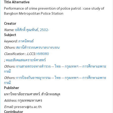
Title Alternative
Performance of crime prevention of police patrol : case study of
Bangbon Metropolitan Police Station
Creator
Name:
อดิศักดิ์ คุณพันธ์, 2502-
Subject
keyword:
ภาคนิพนธ์
Othors:
สถานีตำรวจนครบาลบางบอน
Classification :.LCCS:
HV8080
;
คณะสังคมสงเคราะห์ศาสตร์
Othors:
งานสายตรวจทางตำรวจ
--
ไทย
--
กรุงเทพฯ
--
การศึกษาเฉพาะ
กรณี
Othors:
การป้องกันอาชญากรรม
--
ไทย
--
กรุงเทพฯ
--
การศึกษาเฉพาะ
กรณี
Publisher
มหาวิทยาลัยธรรมศาสตร์. สำนักหอสมุด
Address:
กรุงเทพมหานคร
Email:
preserv@tu.ac.th
Contributor