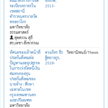
ต่อมาตรการการจัด
จงรักษ์,
ระเบียบจราจรใน
2513-
เขตสถานี
ตำรวจนครบาลวัด
พระยาไกร
มหาวิทยาลัย
ธรรมศาสตร์
สุดสงวน สุธี
สร;เดชา สังขวรรณ
ทัศนะของเจ้าหน้าที่
ดวงภัทร ธีร
วิทยานิพนธ์/Thesis
ประกันสังคมต่อ
ฐิตยางกูร,
ปัญหาและอุปสรรค
2518-
ในการเร่งรัดหนี้เงิน
สมทบกองทุน
ประกันสังคมของ
นายจ้าง : ศึกษา
เฉพาะในเขต
กรุงเทพมหานคร
และปริมณฑล
มหาวิทยาลัย