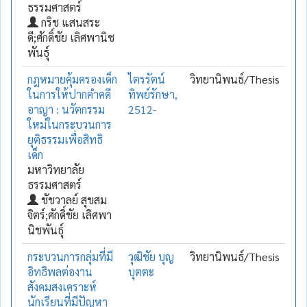
ธรรมศาสตร์
กริช แสนสระ
ดี;ศักดิ์ชัย เลิศพานิช
พันธุ์
กฎหมายคุ้มครองเด็ก
ไตรรัตน์
วิทยานิพนธ์/Thesis
ในการให้ปากคำคดี
ทิพย์รักษา,
อาญา : นวัตกรรม
2512-
ใหม่ในกระบวนการ
ยุติธรรมเพื่อสิทธิ
เด็ก
มหาวิทยาลัย
ธรรมศาสตร์
ชัชวาลย์ สุขสม
จิตร์;ศักดิ์ชัย เลิศพา
นิชพันธุ์
กระบวนการกลุ่มที่มี
วุฒิชัย บุญ
วิทยานิพนธ์/Thesis
อิทธิพลต่องาน
บุตตะ
สังคมสงเคราะห์
นักเรียนที่มีปัญหา