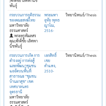
;ศักดิ์ชัย เลิศพานิช
พันธุ์
กระบวนการยุติธรรม
พระมหา
วิทยานิพนธ์/Thesis
ของคณะสงฆ์ไทย
อุทัย พุทธ
มหาวิทยาลัย
ญาโณ,
ธรรมศาสตร์
2516-
พระครูพิมลสร
คุณ;ศักดิ์ชัย เลิศพา
นิชพันธุ์
กระบวนการเกิด การ
เอกสิทธิ์
วิทยานิพนธ์/Thesis
ดำรงอยู่ การต่อสู้
เชย
และพัฒนาชุมชน
คำแหง,
แออัดบนพื้นที่
2510-
สาธารณะ "ชุมชน
บ้านผาสุข" เขต
เทศบาลนคร
อุดรธานี
มหาวิทยาลัย
ธรรมศาสตร์