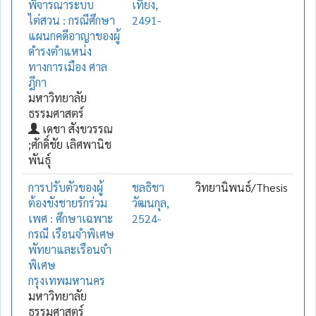
พิจารณาระบบ
เที่ยง,
ไต่สวน : กรณีศึกษา
2491-
แผนกคดีอาญาของผู้
ดำรงตำแหน่ง
ทางการเมือง ศาล
ฎีกา
มหาวิทยาลัย
ธรรมศาสตร์
เดชา สังขวรรณ
;ศักดิ์ชัย เลิศพานิช
พันธุ์
การปรับตัวของผู้
ชลธิชา
วิทยานิพนธ์/Thesis
ต้องขังชายรักร่วม
วัฒนกุล,
เพศ : ศึกษาเฉพาะ
2524-
กรณี เรือนจำพิเศษ
พัทยาและเรือนจำ
พิเศษ
กรุงเทพมหานคร
มหาวิทยาลัย
ธรรมศาสตร์