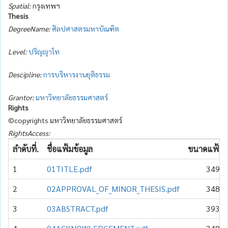
Spatial:
กรุงเทพฯ
Thesis
DegreeName:
ศิลปศาสตรมหาบัณฑิต
Level:
ปริญญาโท
Descipline:
การบริหารงานยุติธรรม
Grantor:
มหาวิทยาลัยธรรมศาสตร์
Rights
©copyrights มหาวิทยาลัยธรรมศาสตร์
RightsAccess:
ลำดับที่.
ชื่อแฟ้มข้อมูล
ขนาดแฟ้มข้
1
01TITLE.pdf
349.6
2
02APPROVAL_OF_MINOR_THESIS.pdf
348.3
3
03ABSTRACT.pdf
393.6