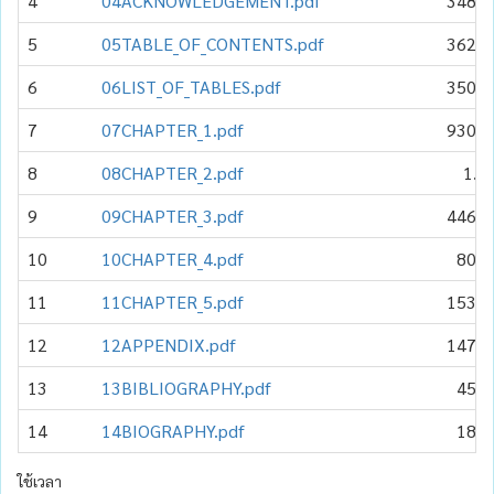
4
04ACKNOWLEDGEMENT.pdf
348.2
5
05TABLE_OF_CONTENTS.pdf
362.2
6
06LIST_OF_TABLES.pdf
350.5
7
07CHAPTER_1.pdf
930.0
8
08CHAPTER_2.pdf
1.2
9
09CHAPTER_3.pdf
446.6
10
10CHAPTER_4.pdf
805.
11
11CHAPTER_5.pdf
153.7
12
12APPENDIX.pdf
147.5
13
13BIBLIOGRAPHY.pdf
45.1
14
14BIOGRAPHY.pdf
18.7
ใช้เวลา