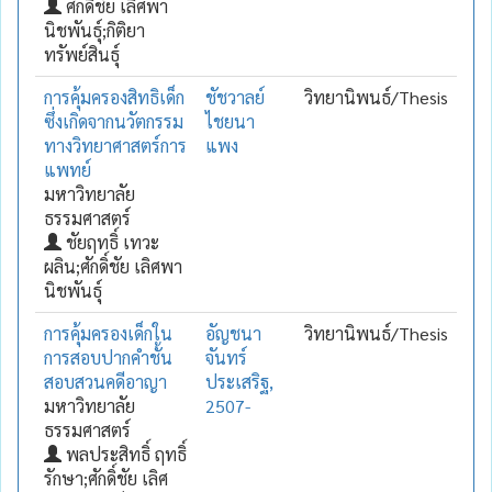
ศักดิ์ชัย เลิศพา
นิชพันธุ์;กิติยา
ทรัพย์สินธุ์
การคุ้มครองสิทธิเด็ก
ชัชวาลย์
วิทยานิพนธ์/Thesis
ซึ่งเกิดจากนวัตกรรม
ไชยนา
ทางวิทยาศาสตร์การ
แพง
แพทย์
มหาวิทยาลัย
ธรรมศาสตร์
ชัยฤทธิ์ เทวะ
ผลิน;ศักดิ์ชัย เลิศพา
นิชพันธุ์
การคุ้มครองเด็กใน
อัญชนา
วิทยานิพนธ์/Thesis
การสอบปากคำชั้น
จันทร์
สอบสวนคดีอาญา
ประเสริฐ,
มหาวิทยาลัย
2507-
ธรรมศาสตร์
พลประสิทธิ์ ฤทธิ์
รักษา;ศักดิ์ชัย เลิศ