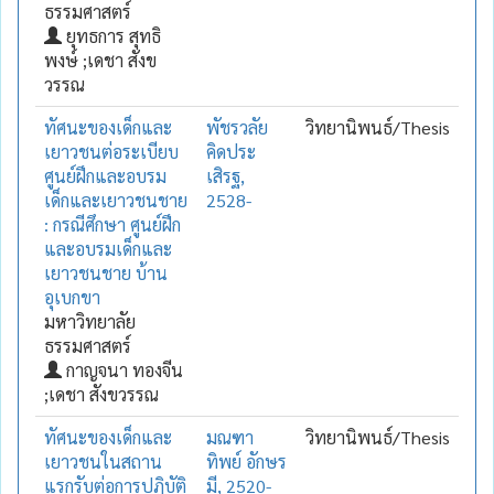
ธรรมศาสตร์
ยุทธการ สุทธิ
พงษ์ ;เดชา สังข
วรรณ
ทัศนะของเด็กและ
พัชรวลัย
วิทยานิพนธ์/Thesis
เยาวชนต่อระเบียบ
คิดประ
ศูนย์ฝึกและอบรม
เสิรฐ,
เด็กและเยาวชนชาย
2528-
: กรณีศึกษา ศูนย์ฝึก
และอบรมเด็กและ
เยาวชนชาย บ้าน
อุเบกขา
มหาวิทยาลัย
ธรรมศาสตร์
กาญจนา ทองจีน
;เดชา สังขวรรณ
ทัศนะของเด็กและ
มณฑา
วิทยานิพนธ์/Thesis
เยาวชนในสถาน
ทิพย์ อักษร
แรกรับต่อการปฏิบัติ
มี, 2520-