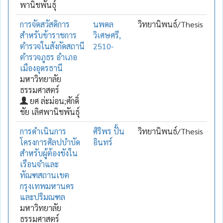
พานิชพันธุ์
การจัดสวัสดิการ
นพดล
วิทยานิพนธ์/Thesis
สำหรับข้าราชการ
วิเศษศรี,
ตำรวจในสังกัดสถานี
2510-
ตำรวจภูธร อำเภอ
เมืองอุดรธานี
มหาวิทยาลัย
ธรรมศาสตร์
ยศ ล่ะม่อน;ศักดิ์
ชัย เลิศพานิชพันธุ์
การดำเนินการ
ศิริพร ปั้น
วิทยานิพนธ์/Thesis
โครงการศิลปบำบัด
อินทร์
สำหรับผู้ต้องขังใน
เรือนจำและ
ทัณฑสถานเขต
กรุงเทพมหานคร
และปริมณฑล
มหาวิทยาลัย
ธรรมศาสตร์