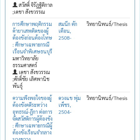
สวัสดิ์ จิรัฎฐิติกาล
;เดชา สังขวรรณ
การศึกษาพฤติกรรม
สมนึก ตัก
วิทยานิพนธ์/Thesis
ค้ายาเสพติดของผู้
เตือน,
ต้องขังก่อนต้องโทษ
2508-
: ศึกษาเฉพาะกรณี
เรือนจำพิเศษธนบุรี
มหาวิทยาลัย
ธรรมศาสตร์
เดชา สังขวรรณ
;ศักดิ์ชัย เลิศพานิช
พันธุ์
ความพึงพอใจของผู้
ดวงแข พุ่ม
วิทยานิพนธ์/Thesis
ต้องขังคดีระหว่าง
เพ็ชร,
อุทธรณ์-ฎีกา ต่อการ
2504-
จัดสวัสดิการผู้ต้องขัง
: ศึกษาเฉพาะกรณีผู้
ต้องขังเรือนจำกลาง
บางขวาง