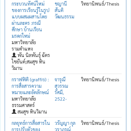
กระบวนทัศน์ใหม่
ชญานี
วิทยานิพนธ์/Thesis
ของการเรียนรู้ในรูป
สันติ
แบบผสมผสานโดย
วัฒนธรรม
ผ่านละคร :กรณี
ศึกษา บ้านเรียน
มรดกใหม่
มหาวิทยาลัย
รามคำแหง
พัน นิลพันธุ์ ฉัตร
ไชยันต์;สมสุข หิน
วิมาน
กราฟฟิติ (graffiti) :
จารุณี
วิทยานิพนธ์/Thesis
การสื่อสารความ
สุวรรณ
หมายและอัตลักษณ์
รัศมี,
มหาวิทยาลัย
2522-
ธรรมศาสตร์
สมสุข หินวิมาน
กลยุทธ์การสื่อสารใน
วรัญญา กุล
วิทยานิพนธ์/Thesis
การปรับตัวของ
วราภรณ์