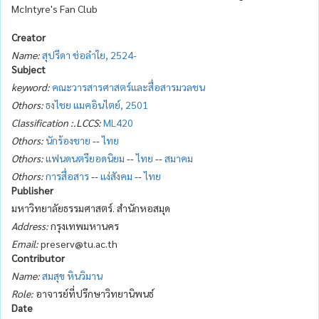
McIntyre's Fan Club
Creator
Name:
สุปรีดา ช่อลำใย, 2524-
Subject
keyword:
คณะวารสารศาสตร์และสื่อสารมวลชน
Othors:
ธงไชย แมคอินไตย์, 2501
Classification :.LCCS:
ML420
Othors:
นักร้องชาย
--
ไทย
Othors:
แฟนดนตรียอดนิยม
--
ไทย
--
สมาคม
Othors:
การสื่อสาร
--
แง่สังคม
--
ไทย
Publisher
มหาวิทยาลัยธรรมศาสตร์. สำนักหอสมุด
Address:
กรุงเทพมหานคร
Email:
preserv@tu.ac.th
Contributor
Name:
สมสุข หินวิมาน
Role:
อาจารย์ที่ปรึกษาวิทยานิพนธ์
Date