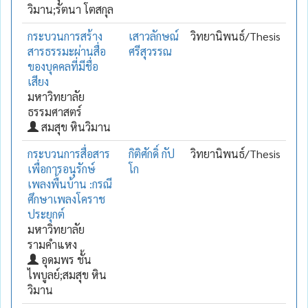
วิมาน;รัตนา โตสกุล
กระบวนการสร้าง
เสาวลักษณ์
วิทยานิพนธ์/Thesis
สารธรรมะผ่านสื่อ
ศรีสุวรรณ
ของบุคคลที่มีชื่อ
เสียง
มหาวิทยาลัย
ธรรมศาสตร์
สมสุข หินวิมาน
กระบวนการสื่อสาร
กิติศักดิ์ กัป
วิทยานิพนธ์/Thesis
เพื่อการอนุรักษ์
โก
เพลงพื้นบ้าน :กรณี
ศึกษาเพลงโคราช
ประยุกต์
มหาวิทยาลัย
รามคำแหง
อุดมพร ชั้น
ไพบูลย์;สมสุข หิน
วิมาน