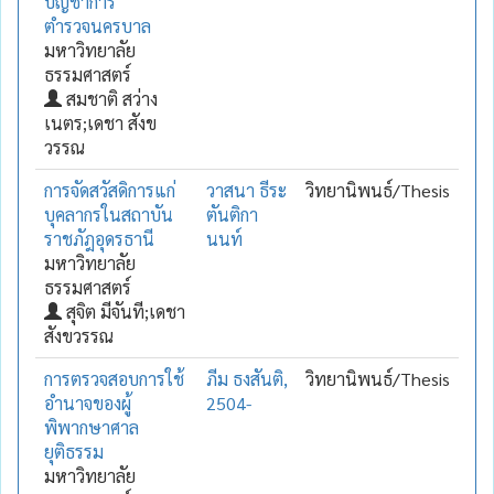
บัญชาการ
ตำรวจนครบาล
มหาวิทยาลัย
ธรรมศาสตร์
สมชาติ สว่าง
เนตร;เดชา สังข
วรรณ
การจัดสวัสดิการแก่
วาสนา ธีระ
วิทยานิพนธ์/Thesis
บุคลากรในสถาบัน
ตันติกา
ราชภัฎอุดรธานี
นนท์
มหาวิทยาลัย
ธรรมศาสตร์
สุจิต มีจันที;เดชา
สังขวรรณ
การตรวจสอบการใช้
ภีม ธงสันติ,
วิทยานิพนธ์/Thesis
อำนาจของผู้
2504-
พิพากษาศาล
ยุติธรรม
มหาวิทยาลัย