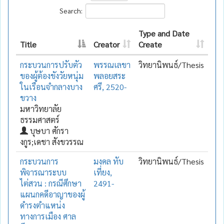
Search:
Type and Date
Title
Creator
Create
กระบวนการปรับตัว
พรรณเลขา
วิทยานิพนธ์/Thesis
ของผู้ต้องขังวัยหนุ่ม
พลอยสระ
ในเรือนจำกลางบาง
ศรี, 2520-
ขวาง
มหาวิทยาลัย
ธรรมศาสตร์
บุษบา ศักรา
งกูร;เดชา สังขวรรณ
กระบวนการ
มงคล ทับ
วิทยานิพนธ์/Thesis
พิจารณาระบบ
เที่ยง,
ไต่สวน : กรณีศึกษา
2491-
แผนกคดีอาญาของผู้
ดำรงตำแหน่ง
ทางการเมือง ศาล