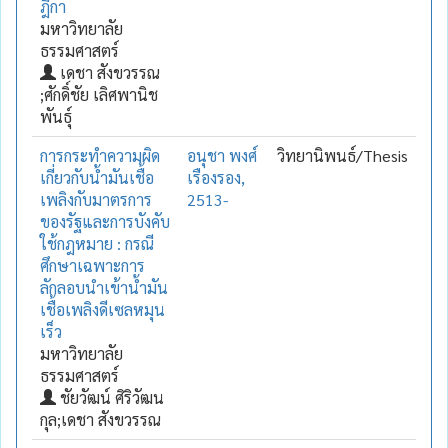
ฎีกา
มหาวิทยาลัย
ธรรมศาสตร์
เดชา สังขวรรณ
;ศักดิ์ชัย เลิศพานิช
พันธุ์
การกระทำความผิด
อนุชา พงศ์
วิทยานิพนธ์/Thesis
เกี่ยวกับน้ำมันเชื้อ
เรืองรอง,
เพลิงกับมาตรการ
2513-
ของรัฐและการบังคับ
ใช้กฎหมาย : กรณี
ศึกษาเฉพาะการ
ลักลอบนำเข้าน้ำมัน
เชื้อเพลิงดีเซลหมุน
เร็ว
มหาวิทยาลัย
ธรรมศาสตร์
ชัยวัฒน์ ศิริวัฒน
กุล;เดชา สังขวรรณ