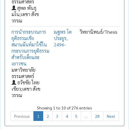
ธรรมศาสตร์
สุพล พันธุ
มโน;เดชา สังข
วรรณ
การนำกระบวนการ
ณฐพร โต
วิทยานิพนธ์/Thesis
ยุติธรรมเชิง
ประยูร,
สมานฉันท์มาใช้ใน
2496-
กระบวนการยุติธรรม
สำหรับเด็กและ
เยาวชน
มหาวิทยาลัย
ธรรมศาสตร์
ธวัชชัย ไทย
เขียว;เดชา สังข
วรรณ
Showing 1 to 10 of 276 entries
Previous
1
2
3
4
5
…
28
Next