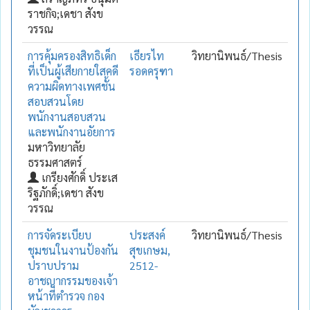
ราชกิจ;เดชา สังข
วรรณ
การคุ้มครองสิทธิเด็ก
เธียรไท
วิทยานิพนธ์/Thesis
ที่เป็นผู้เสียกายใสคดี
รอดครุฑา
ความผิดทางเพศชั้น
สอบสวนโดย
พนักงานสอบสวน
และพนักงานอัยการ
มหาวิทยาลัย
ธรรมศาสตร์
เกรียงศักดิ์ ประเส
ริฐภักดิ์;เดชา สังข
วรรณ
การจัดระเบียบ
ประสงค์
วิทยานิพนธ์/Thesis
ชุมชนในงานป้องกัน
สุขเกษม,
ปราบปราม
2512-
อาชญากรรมของเจ้า
หน้าที่ตำรวจ กอง