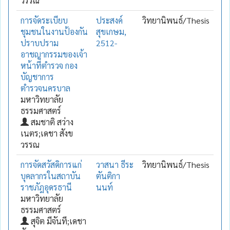
วรรณ
การจัดระเบียบ
ประสงค์
วิทยานิพนธ์/Thesis
ชุมชนในงานป้องกัน
สุขเกษม,
ปราบปราม
2512-
อาชญากรรมของเจ้า
หน้าที่ตำรวจ กอง
บัญชาการ
ตำรวจนครบาล
มหาวิทยาลัย
ธรรมศาสตร์
สมชาติ สว่าง
เนตร;เดชา สังข
วรรณ
การจัดสวัสดิการแก่
วาสนา ธีระ
วิทยานิพนธ์/Thesis
บุคลากรในสถาบัน
ตันติกา
ราชภัฎอุดรธานี
นนท์
มหาวิทยาลัย
ธรรมศาสตร์
สุจิต มีจันที;เดชา