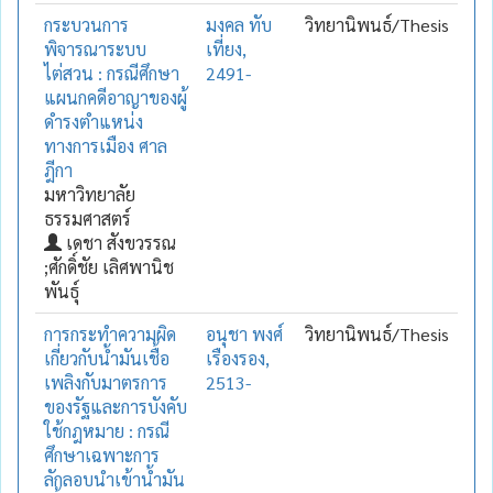
กระบวนการ
มงคล ทับ
วิทยานิพนธ์/Thesis
พิจารณาระบบ
เที่ยง,
ไต่สวน : กรณีศึกษา
2491-
แผนกคดีอาญาของผู้
ดำรงตำแหน่ง
ทางการเมือง ศาล
ฎีกา
มหาวิทยาลัย
ธรรมศาสตร์
เดชา สังขวรรณ
;ศักดิ์ชัย เลิศพานิช
พันธุ์
การกระทำความผิด
อนุชา พงศ์
วิทยานิพนธ์/Thesis
เกี่ยวกับน้ำมันเชื้อ
เรืองรอง,
เพลิงกับมาตรการ
2513-
ของรัฐและการบังคับ
ใช้กฎหมาย : กรณี
ศึกษาเฉพาะการ
ลักลอบนำเข้าน้ำมัน