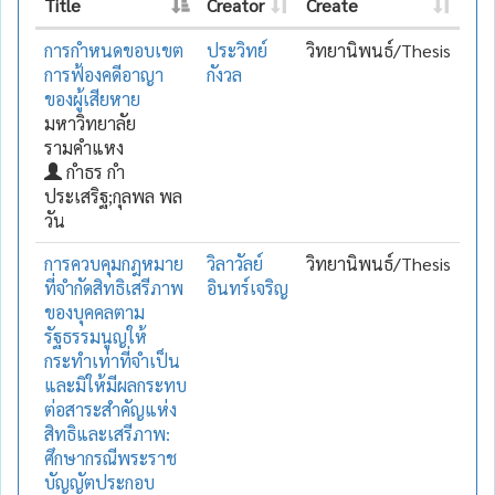
Title
Creator
Create
การกำหนดขอบเขต
ประวิทย์
วิทยานิพนธ์/Thesis
การฟ้องคดีอาญา
กังวล
ของผู้เสียหาย
มหาวิทยาลัย
รามคำแหง
กำธร กำ
ประเสริฐ;กุลพล พล
วัน
การควบคุมกฎหมาย
วิลาวัลย์
วิทยานิพนธ์/Thesis
ที่จำกัดสิทธิเสรีภาพ
อินทร์เจริญ
ของบุคคลตาม
รัฐธรรมนูญให้
กระทำเท่าที่จำเป็น
และมิให้มีผลกระทบ
ต่อสาระสำคัญแห่ง
สิทธิและเสรีภาพ:
ศึกษากรณีพระราช
บัญญัตประกอบ