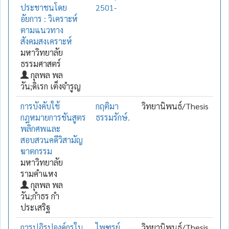
ประชาชนโดย
2501-
อัยการ : วิเคราะห์
ตามแนวทาง
สังคมสงเคราะห์
มหาวิทยาลัย
ธรรมศาสตร์
กุลพล พล
วัน;ดิเรก เต็งจำรูญ
การบังคับใช้
กฤติมา
วิทยานิพนธ์/Thesis
กฎหมายการชันสูตร
ธรรมรักษ์.
พลิกศพและ
สอบสวนคดีวิสามัญ
ฆาตกรรม
มหาวิทยาลัย
รามคำแหง
กุลพล พล
วัน;กำธร กำ
ประเสริฐ
การปฏิรูปองค์กรใน
ไพฑูรย์
วิทยานิพนธ์/Thesis