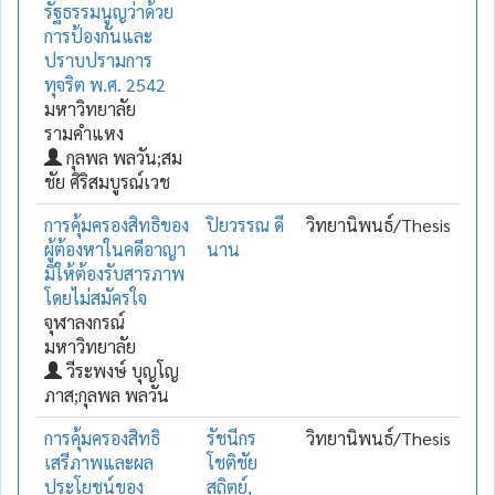
รัฐธรรมนูญว่าด้วย
การป้องกันและ
ปราบปรามการ
ทุจริต พ.ศ. 2542
มหาวิทยาลัย
รามคำแหง
กุลพล พลวัน;สม
ชัย ศิริสมบูรณ์เวช
การคุ้มครองสิทธิของ
ปิยวรรณ ดี
วิทยานิพนธ์/Thesis
ผู้ต้องหาในคดีอาญา
นาน
มิให้ต้องรับสารภาพ
โดยไม่สมัครใจ
จุฬาลงกรณ์
มหาวิทยาลัย
วีระพงษ์ บุญโญ
ภาส;กุลพล พลวัน
การคุ้มครองสิทธิ
รัชนีกร
วิทยานิพนธ์/Thesis
เสรีภาพและผล
โชติชัย
ประโยชน์ของ
สถิตย์,