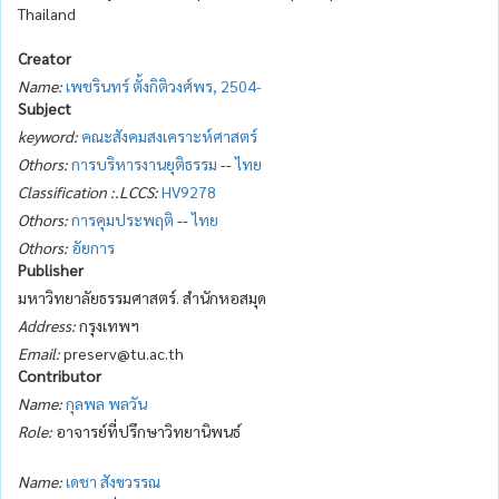
Thailand
Creator
Name:
เพชรินทร์ ตั้งกิติวงศ์พร, 2504-
Subject
keyword:
คณะสังคมสงเคราะห์ศาสตร์
Othors:
การบริหารงานยุติธรรม
--
ไทย
Classification :.LCCS:
HV9278
Othors:
การคุมประพฤติ
--
ไทย
Othors:
อัยการ
Publisher
มหาวิทยาลัยธรรมศาสตร์. สำนักหอสมุด
Address:
กรุงเทพฯ
Email:
preserv@tu.ac.th
Contributor
Name:
กุลพล พลวัน
Role:
อาจารย์ที่ปรึกษาวิทยานิพนธ์
Name:
เดชา สังขวรรณ