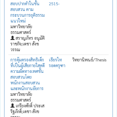
สอบปากคำในชั้น
2515-
สอบสวน ตาม
กระบวนการยุติธรรม
แนวใหม่
มหาวิทยาลัย
ธรรมศาสตร์
สราญภัทร อนุมัติ
ราชกิจ;เดชา สังข
วรรณ
การคุ้มครองสิทธิเด็ก
เธียรไท
วิทยานิพนธ์/Thesis
ที่เป็นผู้เสียกายใสคดี
รอดครุฑา
ความผิดทางเพศชั้น
สอบสวนโดย
พนักงานสอบสวน
และพนักงานอัยการ
มหาวิทยาลัย
ธรรมศาสตร์
เกรียงศักดิ์ ประเส
ริฐภักดิ์;เดชา สังข