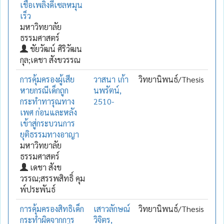
เชื้อเพลิงดีเซลหมุน
เร็ว
มหาวิทยาลัย
ธรรมศาสตร์
ชัยวัฒน์ ศิริวัฒน
กุล;เดชา สังขวรรณ
การคุ้มครองผู้เสีย
วาสนา เก้า
วิทยานิพนธ์/Thesis
หายกรณีเด็กถูก
นพรัตน์,
กระทำทารุณทาง
2510-
เพศ ก่อนและหลัง
เข้าสู่กระบวนการ
ยุติธรรมทางอาญา
มหาวิทยาลัย
ธรรมศาสตร์
เดชา สังข
วรรณ;สรรพสิทธิ์ คุม
พ์ประพันธ์
การคุ้มครองสิทธิเด็ก
เสาวลักษณ์
วิทยานิพนธ์/Thesis
กระทำผิดจากการ
วิจิตร,