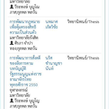
มหาวิทยาลัย
วีระพงษ์ บุญโณ
ภาส;กุลพล พลวัน
การพัฒนากฎหมาย
นพมาศ
วิทยานิพนธ์/Thesis
เพื่อคุ้มครองสิทธิ
เกิดวิชัย
ความเป็นส่วนตัว
มหาวิทยาลัยรังสิต
ศิรภา จำปา
ทอง;กุลพล พลวัน
การพัฒนาการสั่งคดี
นริศ
วิทยานิพนธ์/Thesis
ของอัยการตาม
ชำนาญชา
บทบัญญัติ
นันท์
รัฐธรรมนูญแห่งราช
อาณาจักรไทย
พุทธศักราช 2550
จุฬาลงกรณ์
มหาวิทยาลัย
วีระพงษ์ บุญโญ
ภาส;กุลพล พลวัน