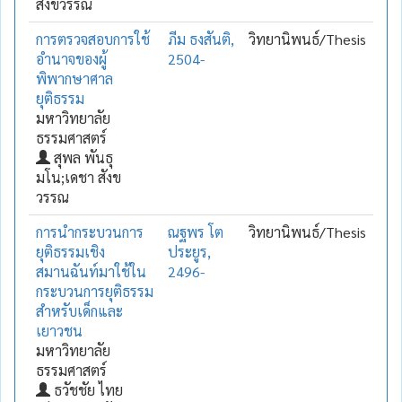
สังขวรรณ
การตรวจสอบการใช้
ภีม ธงสันติ,
วิทยานิพนธ์/Thesis
อำนาจของผู้
2504-
พิพากษาศาล
ยุติธรรม
มหาวิทยาลัย
ธรรมศาสตร์
สุพล พันธุ
มโน;เดชา สังข
วรรณ
การนำกระบวนการ
ณฐพร โต
วิทยานิพนธ์/Thesis
ยุติธรรมเชิง
ประยูร,
สมานฉันท์มาใช้ใน
2496-
กระบวนการยุติธรรม
สำหรับเด็กและ
เยาวชน
มหาวิทยาลัย
ธรรมศาสตร์
ธวัชชัย ไทย