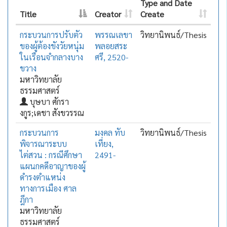
Type and Date
Title
Creator
Create
กระบวนการปรับตัว
พรรณเลขา
วิทยานิพนธ์/Thesis
ของผู้ต้องขังวัยหนุ่ม
พลอยสระ
ในเรือนจำกลางบาง
ศรี, 2520-
ขวาง
มหาวิทยาลัย
ธรรมศาสตร์
บุษบา ศักรา
งกูร;เดชา สังขวรรณ
กระบวนการ
มงคล ทับ
วิทยานิพนธ์/Thesis
พิจารณาระบบ
เที่ยง,
ไต่สวน : กรณีศึกษา
2491-
แผนกคดีอาญาของผู้
ดำรงตำแหน่ง
ทางการเมือง ศาล
ฎีกา
มหาวิทยาลัย
ธรรมศาสตร์