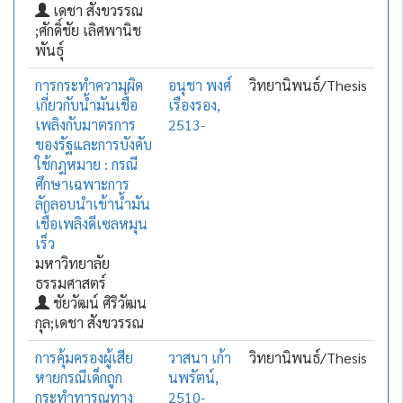
เดชา สังขวรรณ
;ศักดิ์ชัย เลิศพานิช
พันธุ์
การกระทำความผิด
อนุชา พงศ์
วิทยานิพนธ์/Thesis
เกี่ยวกับน้ำมันเชื้อ
เรืองรอง,
เพลิงกับมาตรการ
2513-
ของรัฐและการบังคับ
ใช้กฎหมาย : กรณี
ศึกษาเฉพาะการ
ลักลอบนำเข้าน้ำมัน
เชื้อเพลิงดีเซลหมุน
เร็ว
มหาวิทยาลัย
ธรรมศาสตร์
ชัยวัฒน์ ศิริวัฒน
กุล;เดชา สังขวรรณ
การคุ้มครองผู้เสีย
วาสนา เก้า
วิทยานิพนธ์/Thesis
หายกรณีเด็กถูก
นพรัตน์,
กระทำทารุณทาง
2510-