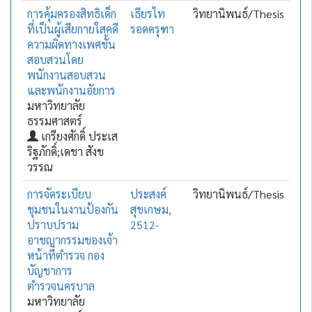
การคุ้มครองสิทธิเด็ก
เธียรไท
วิทยานิพนธ์/Thesis
ที่เป็นผู้เสียกายใสคดี
รอดครุฑา
ความผิดทางเพศชั้น
สอบสวนโดย
พนักงานสอบสวน
และพนักงานอัยการ
มหาวิทยาลัย
ธรรมศาสตร์
เกรียงศักดิ์ ประเส
ริฐภักดิ์;เดชา สังข
วรรณ
การจัดระเบียบ
ประสงค์
วิทยานิพนธ์/Thesis
ชุมชนในงานป้องกัน
สุขเกษม,
ปราบปราม
2512-
อาชญากรรมของเจ้า
หน้าที่ตำรวจ กอง
บัญชาการ
ตำรวจนครบาล
มหาวิทยาลัย