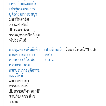
เพศ ก่อนและหลัง
เข้าสู่กระบวนการ
ยุติธรรมทางอาญา
มหาวิทยาลัย
ธรรมศาสตร์
เดชา สังข
วรรณ;สรรพสิทธิ์ คุม
พ์ประพันธ์
การคุ้มครองสิทธิเด็ก
เสาวลักษณ์
วิทยานิพนธ์/Thesis
กระทำผิดจากการ
วิจิตร,
สอบปากคำในชั้น
2515-
สอบสวน ตาม
กระบวนการยุติธรรม
แนวใหม่
มหาวิทยาลัย
ธรรมศาสตร์
สราญภัทร อนุมัติ
ราชกิจ;เดชา สังข
วรรณ