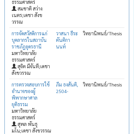
ธรรมศาสตร์
สมชาติ สว่าง
เนตร;เดชา สังข
วรรณ
การจัดสวัสดิการแก่
วาสนา ธีระ
วิทยานิพนธ์/Thesis
บุคลากรในสถาบัน
ตันติกา
ราชภัฎอุดรธานี
นนท์
มหาวิทยาลัย
ธรรมศาสตร์
สุจิต มีจันที;เดชา
สังขวรรณ
การตรวจสอบการใช้
ภีม ธงสันติ,
วิทยานิพนธ์/Thesis
อำนาจของผู้
2504-
พิพากษาศาล
ยุติธรรม
มหาวิทยาลัย
ธรรมศาสตร์
สุพล พันธุ
มโน;เดชา สังขวรรณ