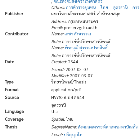
;
คณะสังคมสงเคราะห์ศาสตร์
Othors:
การตำรวจชุมชน
--
ไทย
--
อุดรธานี
--
การ
Publisher
มหาวิทยาลัยธรรมศาสตร์. สำนักหอสมุด
Address:
กรุงเทพมหานคร
Email:
preserv@tu.ac.th
Contributor
Name:
เดชา สังขวรรณ
Role:
อาจารย์ที่ปรึกษาสารนิพนธ์
Name:
พีระวุฒิ สุวรรณประสิทธิ์
Role:
อาจารย์ที่ปรึกษาสารนิพนธ์
Date
Created:
2544
Issued:
2007-03-07
Modified:
2007-03-07
Type
วิทยานิพนธ์/Thesis
Format
application/pdf
Source
HV7936.ป4 อ644
อุดรธานี
Language
tha
Coverage
Spatial:
ไทย
Thesis
DegreeName:
สังคมสงเคราะห์ศาสตรมหาบัณฑิต
Level:
ปริญญาโท