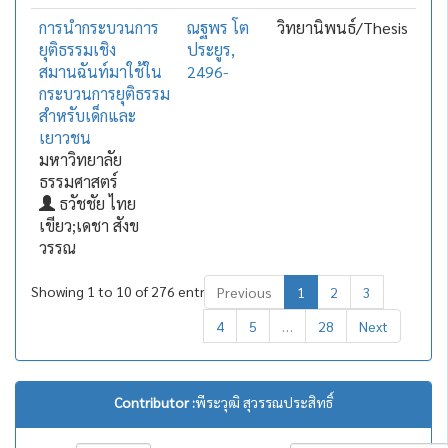
การนำกระบวนการ
ณฐพร โต
วิทยานิพนธ์/Thesis
ยุติธรรมเชิง
ประยูร,
สมานฉันท์มาใช้ใน
2496-
กระบวนการยุติธรรม
สำหรับเด็กและ
เยาวชน
มหาวิทยาลัย
ธรรมศาสตร์
ธวัชชัย ไทย
เขียว;เดชา สังข
วรรณ
Showing 1 to 10 of 276 entries
Previous
1
2
3
4
5
…
28
Next
Contributor :
พีระวุฒิ สุวรรณประสิทธิ์