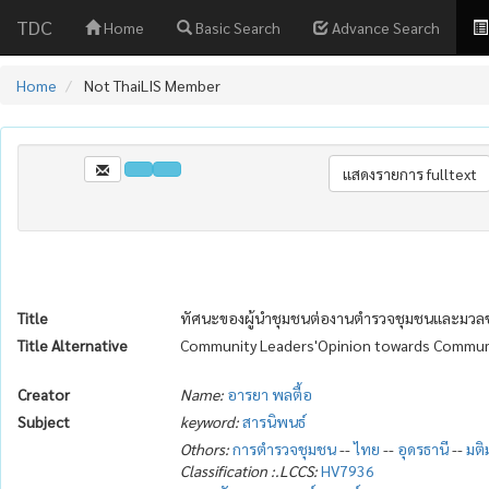
TDC
Home
Basic Search
Advance Search
Home
Not ThaiLIS Member
Title
ทัศนะของผู้นำชุมชนต่องานตำรวจชุมชนและมวลชนส
Title Alternative
Community Leaders'Opinion towards Commumity
Creator
Name:
อารยา พลตื้อ
Subject
keyword:
สารนิพนธ์
Othors:
การตำรวจชุมชน
--
ไทย
--
อุดรธานี
--
มต
Classification :.LCCS:
HV7936