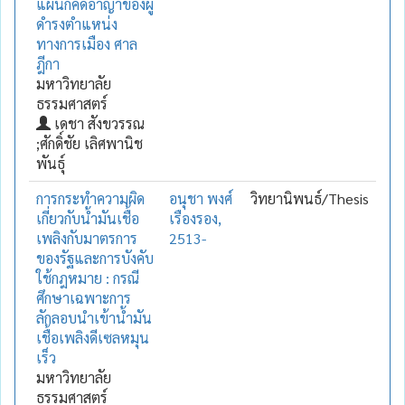
แผนกคดีอาญาของผู้
ดำรงตำแหน่ง
ทางการเมือง ศาล
ฎีกา
มหาวิทยาลัย
ธรรมศาสตร์
เดชา สังขวรรณ
;ศักดิ์ชัย เลิศพานิช
พันธุ์
การกระทำความผิด
อนุชา พงศ์
วิทยานิพนธ์/Thesis
เกี่ยวกับน้ำมันเชื้อ
เรืองรอง,
เพลิงกับมาตรการ
2513-
ของรัฐและการบังคับ
ใช้กฎหมาย : กรณี
ศึกษาเฉพาะการ
ลักลอบนำเข้าน้ำมัน
เชื้อเพลิงดีเซลหมุน
เร็ว
มหาวิทยาลัย
ธรรมศาสตร์