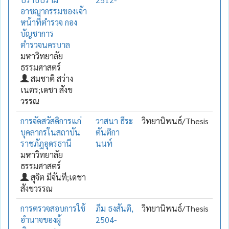
อาชญากรรมของเจ้า
หน้าที่ตำรวจ กอง
บัญชาการ
ตำรวจนครบาล
มหาวิทยาลัย
ธรรมศาสตร์
สมชาติ สว่าง
เนตร;เดชา สังข
วรรณ
การจัดสวัสดิการแก่
วาสนา ธีระ
วิทยานิพนธ์/Thesis
บุคลากรในสถาบัน
ตันติกา
ราชภัฎอุดรธานี
นนท์
มหาวิทยาลัย
ธรรมศาสตร์
สุจิต มีจันที;เดชา
สังขวรรณ
การตรวจสอบการใช้
ภีม ธงสันติ,
วิทยานิพนธ์/Thesis
อำนาจของผู้
2504-