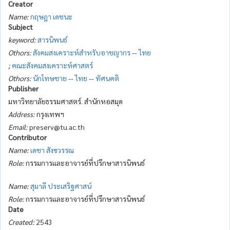
Creator
Name:
กฤษฎา เดชนะ
Subject
keyword:
สารนิพนธ์
Othors:
สังคมสงเคราะห์สำหรับอาชญากร
--
ไทย
;
คณะสังคมสงเคราะห์ศาสตร์
Othors:
นักโทษชาย
--
ไทย
--
ทัศนคติ
Publisher
มหาวิทยาลัยธรรมศาสตร์. สำนักหอสมุด
Address:
กรุงเทพฯ
Email:
preserv@tu.ac.th
Contributor
Name:
เดชา สังขวรรณ
Role:
กรรมการและอาจารย์ที่ปรึกษาสารนิพนธ์
Name:
สุมาลี ประเสริฐศาสน์
Role:
กรรมการและอาจารย์ที่ปรึกษาสารนิพนธ์
Date
Created:
2543