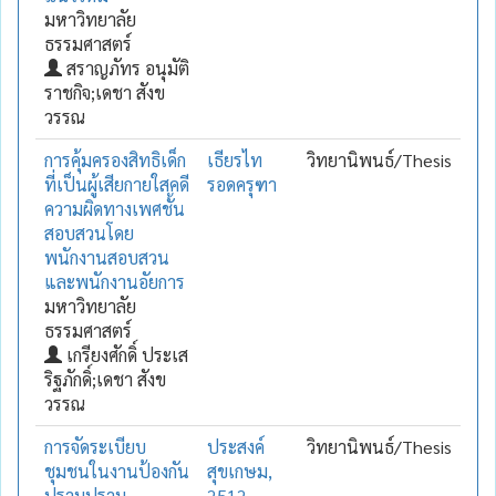
มหาวิทยาลัย
ธรรมศาสตร์
สราญภัทร อนุมัติ
ราชกิจ;เดชา สังข
วรรณ
การคุ้มครองสิทธิเด็ก
เธียรไท
วิทยานิพนธ์/Thesis
ที่เป็นผู้เสียกายใสคดี
รอดครุฑา
ความผิดทางเพศชั้น
สอบสวนโดย
พนักงานสอบสวน
และพนักงานอัยการ
มหาวิทยาลัย
ธรรมศาสตร์
เกรียงศักดิ์ ประเส
ริฐภักดิ์;เดชา สังข
วรรณ
การจัดระเบียบ
ประสงค์
วิทยานิพนธ์/Thesis
ชุมชนในงานป้องกัน
สุขเกษม,
ปราบปราม
2512-