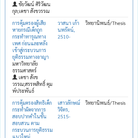
ชัยวัฒน์ ศิริวัฒน
กุล;เดชา สังขวรรณ
การคุ้มครองผู้เสีย
วาสนา เก้า
วิทยานิพนธ์/Thesis
หายกรณีเด็กถูก
นพรัตน์,
กระทำทารุณทาง
2510-
เพศ ก่อนและหลัง
เข้าสู่กระบวนการ
ยุติธรรมทางอาญา
มหาวิทยาลัย
ธรรมศาสตร์
เดชา สังข
วรรณ;สรรพสิทธิ์ คุม
พ์ประพันธ์
การคุ้มครองสิทธิเด็ก
เสาวลักษณ์
วิทยานิพนธ์/Thesis
กระทำผิดจากการ
วิจิตร,
สอบปากคำในชั้น
2515-
สอบสวน ตาม
กระบวนการยุติธรรม
แนวใหม่