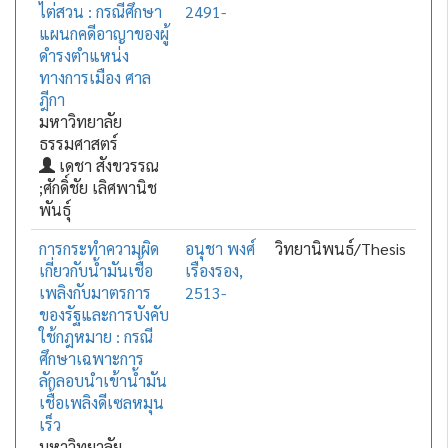
ไต่สวน : กรณีศึกษา
2491-
แผนกคดีอาญาของผู้
ดำรงตำแหน่ง
ทางการเมือง ศาล
ฎีกา
มหาวิทยาลัย
ธรรมศาสตร์
เดชา สังขวรรณ
;ศักดิ์ชัย เลิศพานิช
พันธุ์
การกระทำความผิด
อนุชา พงศ์
วิทยานิพนธ์/Thesis
เกี่ยวกับน้ำมันเชื้อ
เรืองรอง,
เพลิงกับมาตรการ
2513-
ของรัฐและการบังคับ
ใช้กฎหมาย : กรณี
ศึกษาเฉพาะการ
ลักลอบนำเข้าน้ำมัน
เชื้อเพลิงดีเซลหมุน
เร็ว
มหาวิทยาลัย