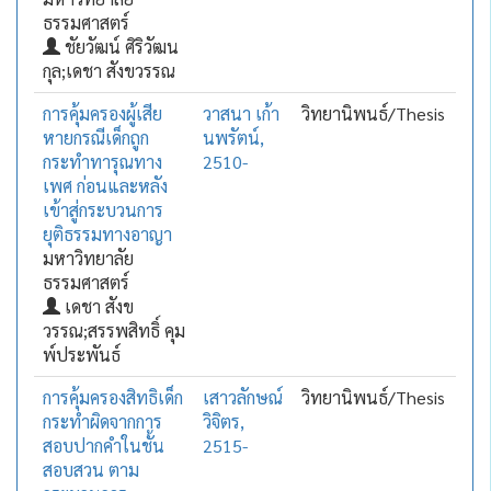
ธรรมศาสตร์
ชัยวัฒน์ ศิริวัฒน
กุล;เดชา สังขวรรณ
การคุ้มครองผู้เสีย
วาสนา เก้า
วิทยานิพนธ์/Thesis
หายกรณีเด็กถูก
นพรัตน์,
กระทำทารุณทาง
2510-
เพศ ก่อนและหลัง
เข้าสู่กระบวนการ
ยุติธรรมทางอาญา
มหาวิทยาลัย
ธรรมศาสตร์
เดชา สังข
วรรณ;สรรพสิทธิ์ คุม
พ์ประพันธ์
การคุ้มครองสิทธิเด็ก
เสาวลักษณ์
วิทยานิพนธ์/Thesis
กระทำผิดจากการ
วิจิตร,
สอบปากคำในชั้น
2515-
สอบสวน ตาม