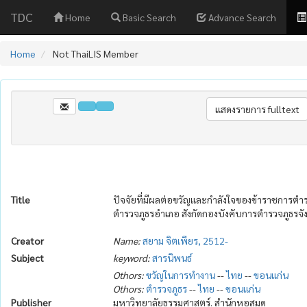
TDC
Home
Basic Search
Advance Search
Home
Not ThaiLIS Member
Title
ปัจจัยที่มีผลต่อขวัญและกำลังใจของข้าราชการ
ตำรวจภูธรอำเภอ สังกัดกองบังคับการตำรวจภูธรจั
Creator
Name:
สยาม จิตเพียร, 2512-
Subject
keyword:
สารนิพนธ์
Othors:
ขวัญในการทำงาน
--
ไทย
--
ขอนแก่น
Othors:
ตำรวจภูธร
--
ไทย
--
ขอนแก่น
Publisher
มหาวิทยาลัยธรรมศาสตร์. สำนักหอสมุด