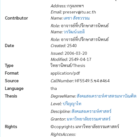
Address:
กรุงเทพฯ
Email:
preserv@tu.ac.th
Contributor
Name:
เดชา สังขวรรณ
Role:
อาจารย์ที่ปรึกษาสารนิพนธ์
Name:
วรวัฒน์ มะลิ
Role:
อาจารย์ที่ปรึกษาสารนิพนธ์
Date
Created:
2540
Issued:
2006-03-20
Modified:
2549-04-17
Type
วิทยานิพนธ์/Thesis
Format
application/pdf
Source
CallNumber:
HF5549.5.ข4 ส464
Language
tha
Thesis
DegreeName:
สังคมสงเคราะห์ศาสตรมหาบัณฑิต
Level:
ปริญญาโท
Descipline:
สังคมสงเคราะห์ศาสตร์
Grantor:
มหาวิทยาลัยธรรมศาสตร์
Rights
©copyrights มหาวิทยาลัยธรรมศาสตร์
RightsAccess: