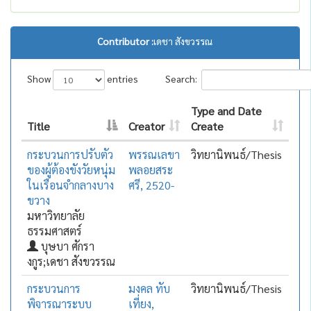
Contributor :
เดชา สังขวรรณ
Show
entries
Search:
Type and Date
Title
Creator
Create
กระบวนการปรับตัว
พรรณเลขา
วิทยานิพนธ์/Thesis
ของผู้ต้องขังวัยหนุ่ม
พลอยสระ
ในเรือนจำกลางบาง
ศรี, 2520-
ขวาง
มหาวิทยาลัย
ธรรมศาสตร์
บุษบา ศักรา
งกูร;เดชา สังขวรรณ
กระบวนการ
มงคล ทับ
วิทยานิพนธ์/Thesis
พิจารณาระบบ
เที่ยง,