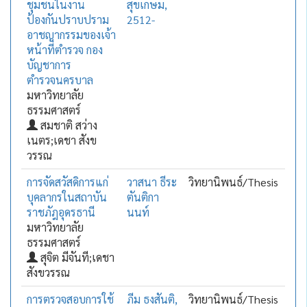
ชุมชนในงาน
สุขเกษม,
ป้องกันปราบปราม
2512-
อาชญากรรมของเจ้า
หน้าที่ตำรวจ กอง
บัญชาการ
ตำรวจนครบาล
มหาวิทยาลัย
ธรรมศาสตร์
สมชาติ สว่าง
เนตร;เดชา สังข
วรรณ
การจัดสวัสดิการแก่
วาสนา ธีระ
วิทยานิพนธ์/Thesis
บุคลากรในสถาบัน
ตันติกา
ราชภัฎอุดรธานี
นนท์
มหาวิทยาลัย
ธรรมศาสตร์
สุจิต มีจันที;เดชา
สังขวรรณ
การตรวจสอบการใช้
ภีม ธงสันติ,
วิทยานิพนธ์/Thesis