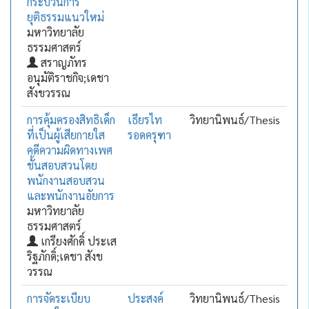
กระบวนการ
ยุติธรรมแนวใหม่
มหาวิทยาลัย
ธรรมศาสตร์
สราญภัทร
อนุมัติราชกิจ;เดชา
สังขวรรณ
การคุ้มครองสิทธิเด็ก
เธียรไท
วิทยานิพนธ์/Thesis
ที่เป็นผู้เสียกายใส
รอดครุฑา
คดีความผิดทางเพศ
ชั้นสอบสวนโดย
พนักงานสอบสวน
และพนักงานอัยการ
มหาวิทยาลัย
ธรรมศาสตร์
เกรียงศักดิ์ ประเส
ริฐภักดิ์;เดชา สังข
วรรณ
การจัดระเบียบ
ประสงค์
วิทยานิพนธ์/Thesis