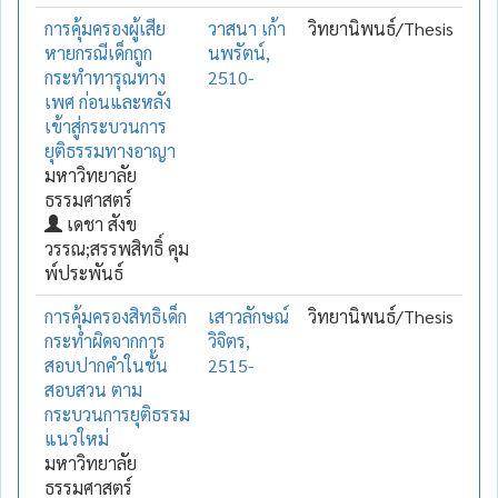
การคุ้มครองผู้เสีย
วาสนา เก้า
วิทยานิพนธ์/Thesis
หายกรณีเด็กถูก
นพรัตน์,
กระทำทารุณทาง
2510-
เพศ ก่อนและหลัง
เข้าสู่กระบวนการ
ยุติธรรมทางอาญา
มหาวิทยาลัย
ธรรมศาสตร์
เดชา สังข
วรรณ;สรรพสิทธิ์ คุม
พ์ประพันธ์
การคุ้มครองสิทธิเด็ก
เสาวลักษณ์
วิทยานิพนธ์/Thesis
กระทำผิดจากการ
วิจิตร,
สอบปากคำในชั้น
2515-
สอบสวน ตาม
กระบวนการยุติธรรม
แนวใหม่
มหาวิทยาลัย
ธรรมศาสตร์