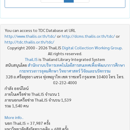
You can access to TDC Database at URL
http://www.thailis.or.th/tdc/
or
http://dcms.thailis.or.th/tdc/
or
http://tdc.thailis.or.th/tdc/
Copyright 2000 - 2026 ThaiLIS
Digital Collection Working Group
.
All rights reserved.
ThaiLIS
is Thailand Library Integrated System
สนับสนุนโดย
สำนักงานบริหารเทคโนโลยีสารสนเทศเพื่อพัฒนาการศึกษา
กระทรวงการอุดมศึกษา วิทยาศาสตร์ วิจัยและนวัตกรรม
328 ถ.ศรีอยุธยา แขวง ทุ่งพญาไท เขต ราชเทวี กรุงเทพ 10400 โทร. โทร.
02-232-4000
กำลัง ออน์ไลน์
ภายในเครือข่าย ThaiLIS จำนวน 1
ภายนอกเครือข่าย ThaiLIS จำนวน 1,539
รวม 1,540 คน
More info..
นอก ThaiLIS = 37,987 ครั้ง
มหาวิทยาลัยสังกัดทบวงเดิม = 688 ครั้ง