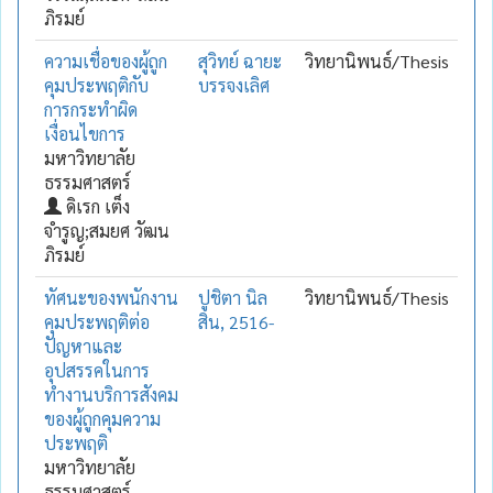
ภิรมย์
ความเชื่อของผู้ถูก
สุวิทย์ ฉายะ
วิทยานิพนธ์/Thesis
คุมประพฤติกับ
บรรจงเลิศ
การกระทำผิด
เงื่อนไขการ
มหาวิทยาลัย
ธรรมศาสตร์
ดิเรก เต็ง
จำรูญ;สมยศ วัฒน
ภิรมย์
ทัศนะของพนักงาน
ปูชิตา นิล
วิทยานิพนธ์/Thesis
คุมประพฤติต่อ
สิน, 2516-
ปัญหาและ
อุปสรรคในการ
ทำงานบริการสังคม
ของผู้ถูกคุมความ
ประพฤติ
มหาวิทยาลัย
ธรรมศาสตร์