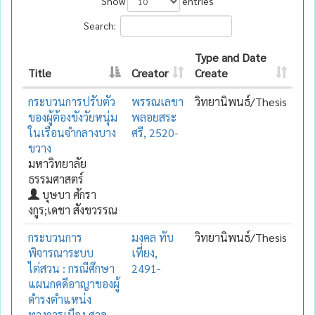
Show
entries
Search:
Type and Date
Title
Creator
Create
กระบวนการปรับตัว
พรรณเลขา
วิทยานิพนธ์/Thesis
ของผู้ต้องขังวัยหนุ่ม
พลอยสระ
ในเรือนจำกลางบาง
ศรี, 2520-
ขวาง
มหาวิทยาลัย
ธรรมศาสตร์
บุษบา ศักรา
งกูร;เดชา สังขวรรณ
กระบวนการ
มงคล ทับ
วิทยานิพนธ์/Thesis
พิจารณาระบบ
เที่ยง,
ไต่สวน : กรณีศึกษา
2491-
แผนกคดีอาญาของผู้
ดำรงตำแหน่ง
ทางการเมือง ศาล