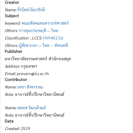
Creator
Name:
ธีรนิตย์ ลิมปรังษี
Subject
keyword:
คณะสังคมสงเคราะห์ศาสตร์
Othors:
การคุมประพฤติ
--
ไทย
Classification :.LCCS:
HV9402.56
Othors:
ผู้พิพากษา
--
ไทย
--
ทัศนคติ
Publisher
มหาวิทยาลัยธรรมศาสตร์. สำนักหอสมุด
Address:
กรุงเทพฯ
Email:
preserv@tu.ac.th
Contributor
Name:
เดชา สังขวรรณ
Role:
อาจารย์ที่ปรึกษาวิทยานิพนธ์
Name:
สมยศ วัฒนภิรมย์
Role:
อาจารย์ที่ปรึกษาวิทยานิพนธ์
Date
Created:
2539