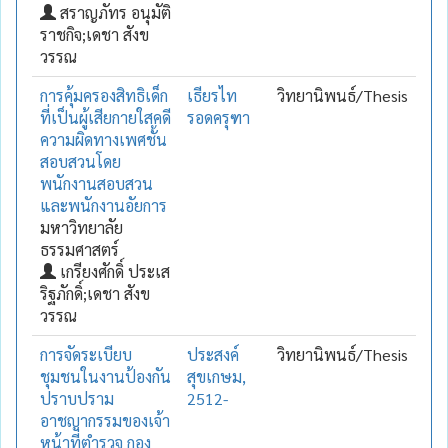
สราญภัทร อนุมัติ
ราชกิจ;เดชา สังข
วรรณ
การคุ้มครองสิทธิเด็ก
เธียรไท
วิทยานิพนธ์/Thesis
ที่เป็นผู้เสียกายใสคดี
รอดครุฑา
ความผิดทางเพศชั้น
สอบสวนโดย
พนักงานสอบสวน
และพนักงานอัยการ
มหาวิทยาลัย
ธรรมศาสตร์
เกรียงศักดิ์ ประเส
ริฐภักดิ์;เดชา สังข
วรรณ
การจัดระเบียบ
ประสงค์
วิทยานิพนธ์/Thesis
ชุมชนในงานป้องกัน
สุขเกษม,
ปราบปราม
2512-
อาชญากรรมของเจ้า
หน้าที่ตำรวจ กอง