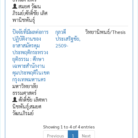
สมยศ วัฒน
ภิรมย์;ศักดิ์ชัย เลิศ
พานิชพันธุ์
ปัจจัยที่มีผลต่อการ
กุลวดี
วิทยานิพนธ์/Thesis
ปฏิบัติงานของ
ประเสริฐชัย,
อาสาสมัครคุม
2509-
ประพฤติกระทรวง
ยุติธรรม : ศึกษา
เฉพาะสำนักงาน
คุมประพฤติในเขต
กรุงเทพมหานคร
มหาวิทยาลัย
ธรรมศาสตร์
ศักดิ์ชัย เลิศพา
นิชพันธุ์;สมยศ
วัฒนภิรมย์
Showing 1 to 4 of 4 entries
Previous
1
Next