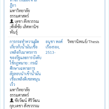
ฎีกา
มหาวิทยาลัย
ธรรมศาสตร์
เดชา สังขวรรณ
;ศักดิ์ชัย เลิศพานิช
พันธุ์
การกระทำความผิด
อนุชา พงศ์
วิทยานิพนธ์/Thesis
เกี่ยวกับน้ำมันเชื้อ
เรืองรอง,
เพลิงกับมาตรการ
2513-
ของรัฐและการบังคับ
ใช้กฎหมาย : กรณี
ศึกษาเฉพาะการ
ลักลอบนำเข้าน้ำมัน
เชื้อเพลิงดีเซลหมุน
เร็ว
มหาวิทยาลัย
ธรรมศาสตร์
ชัยวัฒน์ ศิริวัฒน
กุล;เดชา สังขวรรณ