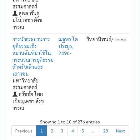
ธรรมศาสตร์
สุพล พันธุ
มโน;เดชา สังข
วรรณ
การนำกระบวนการ
ณฐพร โต
วิทยานิพนธ์/Thesis
ยุติธรรมเชิง
ประยูร,
สมานฉันท์มาใช้ใน
2496-
กระบวนการยุติธรรม
สำหรับเด็กและ
เยาวชน
มหาวิทยาลัย
ธรรมศาสตร์
ธวัชชัย ไทย
เขียว;เดชา สังข
วรรณ
Showing 1 to 10 of 276 entries
Previous
1
2
3
4
5
…
28
Next