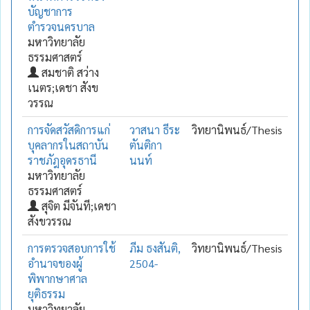
บัญชาการ
ตำรวจนครบาล
มหาวิทยาลัย
ธรรมศาสตร์
สมชาติ สว่าง
เนตร;เดชา สังข
วรรณ
การจัดสวัสดิการแก่
วาสนา ธีระ
วิทยานิพนธ์/Thesis
บุคลากรในสถาบัน
ตันติกา
ราชภัฎอุดรธานี
นนท์
มหาวิทยาลัย
ธรรมศาสตร์
สุจิต มีจันที;เดชา
สังขวรรณ
การตรวจสอบการใช้
ภีม ธงสันติ,
วิทยานิพนธ์/Thesis
อำนาจของผู้
2504-
พิพากษาศาล
ยุติธรรม
มหาวิทยาลัย