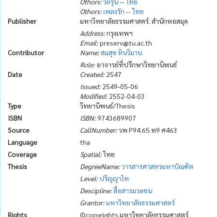
Othors:
วัยรุ่น
--
ไทย
Othors:
เพลงรัก
--
ไทย
Publisher
มหาวิทยาลัยธรรมศาสตร์. สำนักหอสมุด
Address:
กรุงเทพฯ
Email:
preserv@tu.ac.th
Contributor
Name:
สมสุข หินวิมาน
Role:
อาจารย์ที่ปรึกษาวิทยานิพนธ์
Date
Created:
2547
Issued:
2549-05-06
Modified:
2552-04-03
Type
วิทยานิพนธ์/Thesis
ISBN
ISBN:
9743689907
Source
CallNumber:
วพ P94.65.ท9 ศ463
Language
tha
Coverage
Spatial:
ไทย
Thesis
DegreeName:
วารสารศาสตรมหาบัณฑิต
Level:
ปริญญาโท
Descipline:
สื่อสารมวลชน
Grantor:
มหาวิทยาลัยธรรมศาสตร์
Rights
©copyrights มหาวิทยาลัยธรรมศาสตร์