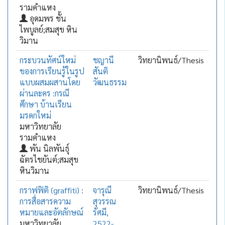
รามคำแหง
อุดมพร ชั้น
ไพบูลย์;สมสุข หิน
วิมาน
กระบวนทัศน์ใหม่
ชญานี
วิทยานิพนธ์/Thesis
ของการเรียนรู้ในรูป
สันติ
แบบผสมผสานโดย
วัฒนธรรม
ผ่านละคร :กรณี
ศึกษา บ้านเรียน
มรดกใหม่
มหาวิทยาลัย
รามคำแหง
พัน นิลพันธุ์
ฉัตรไชยันต์;สมสุข
หินวิมาน
กราฟฟิติ (graffiti) :
จารุณี
วิทยานิพนธ์/Thesis
การสื่อสารความ
สุวรรณ
หมายและอัตลักษณ์
รัศมี,
มหาวิทยาลัย
2522-