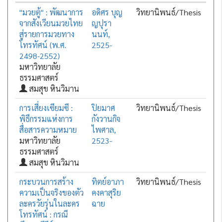
"มวยตู้" : พัฒนาการ
อดิศร บุญ
วิทยานิพนธ์/Thesis
จากสังเวียนมวยไทย
ญปุรา
สู่รายการมวยทาง
นนท์,
โทรทัศน์ (พ.ศ.
2525-
2498-2552)
มหาวิทยาลัย
ธรรมศาสตร์
สมสุข หินวิมาน
การเสี่ยงเซียมซี :
ปิยมาศ
วิทยานิพนธ์/Thesis
พิธีกรรมแห่งการ
กังวานกิจ
สื่อสารความหมาย
ไพศาล,
มหาวิทยาลัย
2523-
ธรรมศาสตร์
สมสุข หินวิมาน
กระบวนการสร้าง
ทิตย์อาภา
วิทยานิพนธ์/Thesis
ความเป็นจริงของตัว
คงคาสุริย
ละครวัยรุ่นในละคร
ฉาย
โทรทัศน์ : กรณี