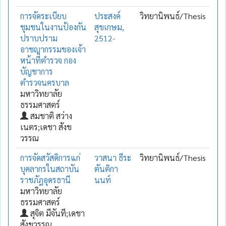
การจัดระเบียบ
ประสงค์
วิทยานิพนธ์/Thesis
ชุมชนในงานป้องกัน
สุขเกษม,
ปราบปราม
2512-
อาชญากรรมของเจ้า
หน้าที่ตำรวจ กอง
บัญชาการ
ตำรวจนครบาล
มหาวิทยาลัย
ธรรมศาสตร์
สมชาติ สว่าง
เนตร;เดชา สังข
วรรณ
การจัดสวัสดิการแก่
วาสนา ธีระ
วิทยานิพนธ์/Thesis
บุคลากรในสถาบัน
ตันติกา
ราชภัฎอุดรธานี
นนท์
มหาวิทยาลัย
ธรรมศาสตร์
สุจิต มีจันที;เดชา
สังขวรรณ