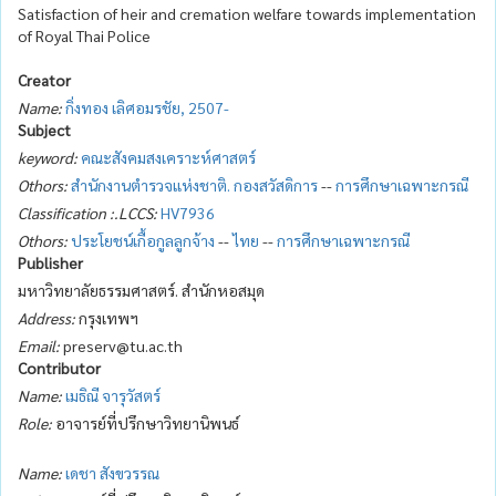
Satisfaction of heir and cremation welfare towards implementation
of Royal Thai Police
Creator
Name:
กิ่งทอง เลิศอมรชัย, 2507-
Subject
keyword:
คณะสังคมสงเคราะห์ศาสตร์
Othors:
สำนักงานตำรวจแห่งชาติ. กองสวัสดิการ
--
การศึกษาเฉพาะกรณี
Classification :.LCCS:
HV7936
Othors:
ประโยชน์เกื้อกูลลูกจ้าง
--
ไทย
--
การศึกษาเฉพาะกรณี
Publisher
มหาวิทยาลัยธรรมศาสตร์. สำนักหอสมุด
Address:
กรุงเทพฯ
Email:
preserv@tu.ac.th
Contributor
Name:
เมธิณี จารุวัสตร์
Role:
อาจารย์ที่ปรึกษาวิทยานิพนธ์
Name:
เดชา สังขวรรณ