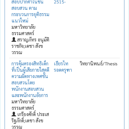
สอบปากคำในชั้น
2515-
สอบสวน ตาม
กระบวนการยุติธรรม
แนวใหม่
มหาวิทยาลัย
ธรรมศาสตร์
สราญภัทร อนุมัติ
ราชกิจ;เดชา สังข
วรรณ
การคุ้มครองสิทธิเด็ก
เธียรไท
วิทยานิพนธ์/Thesis
ที่เป็นผู้เสียกายใสคดี
รอดครุฑา
ความผิดทางเพศชั้น
สอบสวนโดย
พนักงานสอบสวน
และพนักงานอัยการ
มหาวิทยาลัย
ธรรมศาสตร์
เกรียงศักดิ์ ประเส
ริฐภักดิ์;เดชา สังข
วรรณ