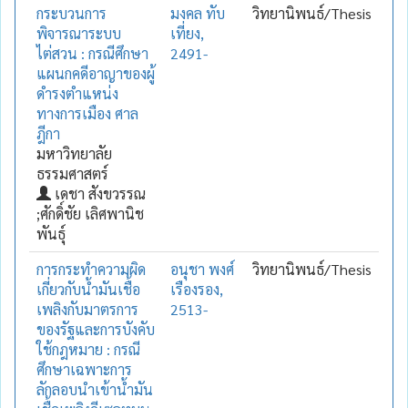
กระบวนการ
มงคล ทับ
วิทยานิพนธ์/Thesis
พิจารณาระบบ
เที่ยง,
ไต่สวน : กรณีศึกษา
2491-
แผนกคดีอาญาของผู้
ดำรงตำแหน่ง
ทางการเมือง ศาล
ฎีกา
มหาวิทยาลัย
ธรรมศาสตร์
เดชา สังขวรรณ
;ศักดิ์ชัย เลิศพานิช
พันธุ์
การกระทำความผิด
อนุชา พงศ์
วิทยานิพนธ์/Thesis
เกี่ยวกับน้ำมันเชื้อ
เรืองรอง,
เพลิงกับมาตรการ
2513-
ของรัฐและการบังคับ
ใช้กฎหมาย : กรณี
ศึกษาเฉพาะการ
ลักลอบนำเข้าน้ำมัน