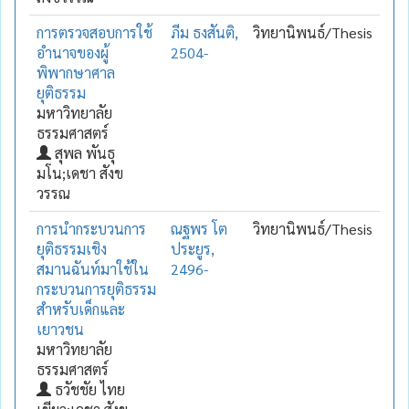
การตรวจสอบการใช้
ภีม ธงสันติ,
วิทยานิพนธ์/Thesis
อำนาจของผู้
2504-
พิพากษาศาล
ยุติธรรม
มหาวิทยาลัย
ธรรมศาสตร์
สุพล พันธุ
มโน;เดชา สังข
วรรณ
การนำกระบวนการ
ณฐพร โต
วิทยานิพนธ์/Thesis
ยุติธรรมเชิง
ประยูร,
สมานฉันท์มาใช้ใน
2496-
กระบวนการยุติธรรม
สำหรับเด็กและ
เยาวชน
มหาวิทยาลัย
ธรรมศาสตร์
ธวัชชัย ไทย