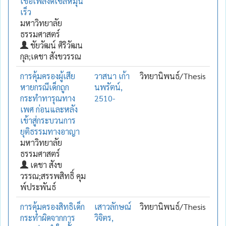
เชื้อเพลิงดีเซลหมุน
เร็ว
มหาวิทยาลัย
ธรรมศาสตร์
ชัยวัฒน์ ศิริวัฒน
กุล;เดชา สังขวรรณ
การคุ้มครองผู้เสีย
วาสนา เก้า
วิทยานิพนธ์/Thesis
หายกรณีเด็กถูก
นพรัตน์,
กระทำทารุณทาง
2510-
เพศ ก่อนและหลัง
เข้าสู่กระบวนการ
ยุติธรรมทางอาญา
มหาวิทยาลัย
ธรรมศาสตร์
เดชา สังข
วรรณ;สรรพสิทธิ์ คุม
พ์ประพันธ์
การคุ้มครองสิทธิเด็ก
เสาวลักษณ์
วิทยานิพนธ์/Thesis
กระทำผิดจากการ
วิจิตร,