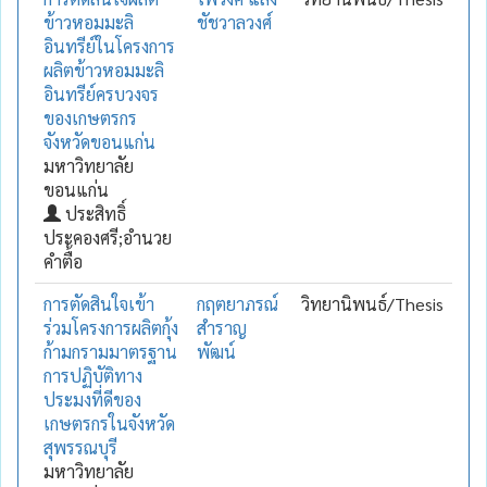
ข้าวหอมมะลิ
ชัชวาลวงศ์
อินทรีย์ในโครงการ
ผลิตข้าวหอมมะลิ
อินทรีย์ครบวงจร
ของเกษตรกร
จังหวัดขอนแก่น
มหาวิทยาลัย
ขอนแก่น
ประสิทธิ์
ประคองศรี;อำนวย
คำตื้อ
การตัดสินใจเข้า
กฤตยาภรณ์
วิทยานิพนธ์/Thesis
ร่วมโครงการผลิตกุ้ง
สำราญ
ก้ามกรามมาตรฐาน
พัฒน์
การปฏิบัติทาง
ประมงที่ดีของ
เกษตรกรในจังหวัด
สุพรรณบุรี
มหาวิทยาลัย