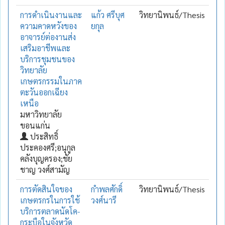
การดำเนินงานและ
แก้ว ศรีบุศ
วิทยานิพนธ์/Thesis
ความคาดหวังของ
ยกุล
อาจารย์ต่องานส่ง
เสริมอาชีพและ
บริการชุมชนของ
วิทยาลัย
เกษตรกรรมในภาค
ตะวันออกเฉียง
เหนือ
มหาวิทยาลัย
ขอนแก่น
ประสิทธิ์
ประคองศรี;อนุกูล
คลังบุญครอง;ชัย
ชาญ วงศ์สามัญ
การตัดสินใจของ
กำพลศักดิ์
วิทยานิพนธ์/Thesis
เกษตรกรในการใช้
วงศ์นารี
บริการตลาดนัดโค-
กระบือในจังหวัด