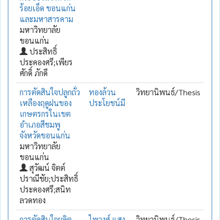
ร้อยเอ็ด ขอนแก่น
และมหาสารคาม
มหาวิทยาลัย
ขอนแก่น
ประสิทธิ์
ประคองศรี;เพียร
ศักดิ์ ภักดี
การตัดสินใจปลูกถั่ว
ทองล้วน
วิทยานิพนธ์/Thesis
เหลืองฤดูฝนของ
ประโยชน์มี
เกษตรกรในเขต
อำเภอสีชมพู
จังหวัดขอนแก่น
มหาวิทยาลัย
ขอนแก่น
สุวัฒน์ จิตต์
ปราณีชัย;ประสิทธิ์
ประคองศรี;สนิท
ลวดทอง
การตัดสินใจผลิต
ไพวงศ์ แสง
วิทยานิพนธ์/Thesis