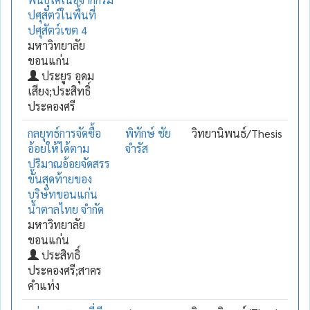
ปศุสัตว์ในพื้นที่
ปศุสัตว์เขต 4
มหาวิทยาลัย
ขอนแก่น
ประยูร อุดม
เสียง;ประสิทธิ์
ประคองศรี
กลยุทธ์การจัดซื้อ
พิทักษ์ ชัย
วิทยานิพนธ์/Thesis
อ้อยให้ได้ตาม
จำรัส
ปริมาณอ้อยจัดสรร
ขั้นสุดท้ายของ
บริษัทขอนแก่น
น้ำตาลไทย จำกัด
มหาวิทยาลัย
ขอนแก่น
ประสิทธิ์
ประคองศรี;สาคร
คำแท่ง