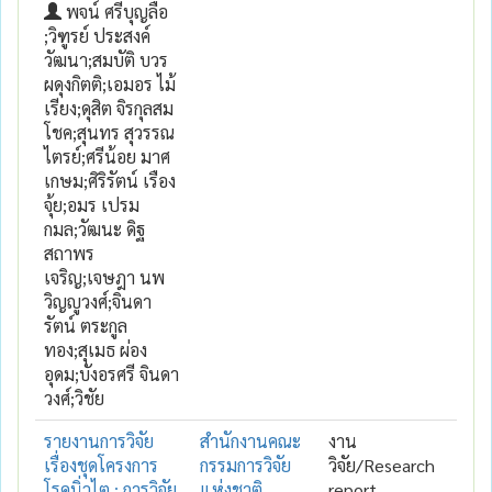
พจน์ ศรีบุญลือ
;วิฑูรย์ ประสงค์
วัฒนา;สมบัติ บวร
ผดุงกิตติ;เอมอร ไม้
เรียง;ดุสิต จิรกุลสม
โชค;สุนทร สุวรรณ
ไตรย์;ศรีน้อย มาศ
เกษม;ศิริรัตน์ เรือง
จุ้ย;อมร เปรม
กมล;วัฒนะ ดิฐ
สถาพร
เจริญ;เจษฎา นพ
วิญญูวงศ์;จินดา
รัตน์ ตระกูล
ทอง;สุเมธ ผ่อง
อุดม;บังอรศรี จินดา
วงศ์;วิชัย
รายงานการวิจัย
สำนักงานคณะ
งาน
เรื่องชุดโครงการ
กรรมการวิจัย
วิจัย/Research
โรคนิ่วไต : การวิจัย
แห่งชาติ
report