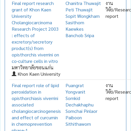
Final report research
Chanitra Thuwajit
งาน
grant of Khon Kaen
Peti Thuwajit
วิจัย/Resear
University
Sopit Wongkham
report
Cholangiocarcinoma
Sasithorn
Research Project 2003
Kaewkes
: effects of
Banchob Sripa
excretory/secretory
product(s) from
opisthorchis viverrini on
co-culture cells in vitro
มหาวิทยาลัยขอนแก่น
Khon Kaen University
Final report role of lipid
Puangrat
งาน
peroxidation in
Yongvanit
วิจัย/Resear
opisthorchiasis viverrini
Somkid
report
associated
Dechakhaphu
cholangiocarcinogenesis
Somchai Pinlaor
and effect of curcumin
Paiboon
in chemoprevention
Sithithaworn
phase-1