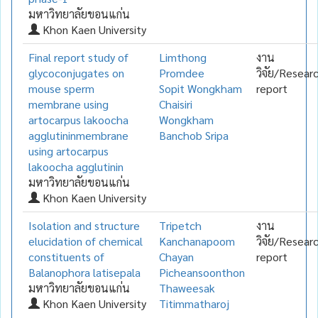
มหาวิทยาลัยขอนแก่น
Khon Kaen University
Final report study of
Limthong
งาน
glycoconjugates on
Promdee
วิจัย/Resear
mouse sperm
Sopit Wongkham
report
membrane using
Chaisiri
artocarpus lakoocha
Wongkham
agglutininmembrane
Banchob Sripa
using artocarpus
lakoocha agglutinin
มหาวิทยาลัยขอนแก่น
Khon Kaen University
Isolation and structure
Tripetch
งาน
elucidation of chemical
Kanchanapoom
วิจัย/Resear
constituents of
Chayan
report
Balanophora latisepala
Picheansoonthon
มหาวิทยาลัยขอนแก่น
Thaweesak
Khon Kaen University
Titimmatharoj