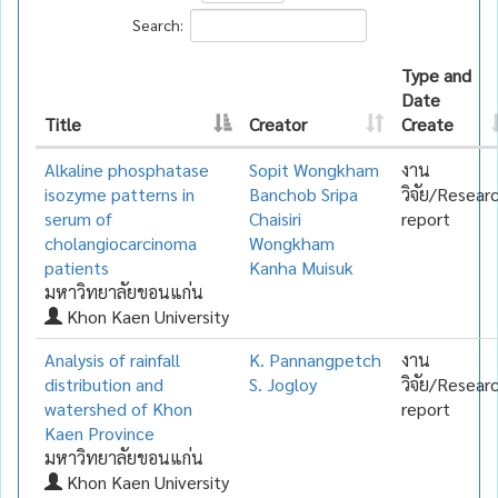
Search:
Type and
Date
Title
Creator
Create
Alkaline phosphatase
Sopit Wongkham
งาน
isozyme patterns in
Banchob Sripa
วิจัย/Resear
serum of
Chaisiri
report
cholangiocarcinoma
Wongkham
patients
Kanha Muisuk
มหาวิทยาลัยขอนแก่น
Khon Kaen University
Analysis of rainfall
K. Pannangpetch
งาน
distribution and
S. Jogloy
วิจัย/Resear
watershed of Khon
report
Kaen Province
มหาวิทยาลัยขอนแก่น
Khon Kaen University