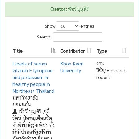
Creator :
พัชรี บุญศิริ
Show
entries
Search:
Title
Contributor
Type
Levels of serum
Khon Kaen
งาน
vitamin E lycopene
University
วิจัย/Research
and potassium in
report
healthy people in
Northeast Thailand
มหาวิทยาลัย
ขอนแก่น
พัชรี บุญศิริ ;จุรี
รัตน์ ปู่อาจ;เตือนจิต
คำพิทักษ์;รุ่งเพ็ชร ตั้ง
รัศมีประเสริฐ;ศิริพร
ภัทรกิจกำจร;ลิ่มทอง