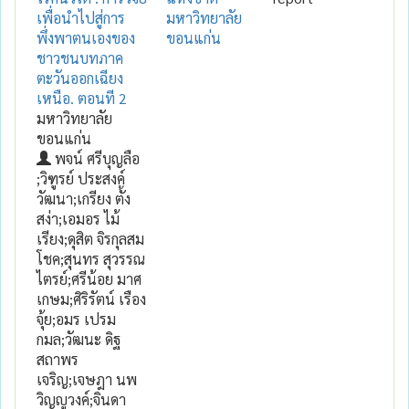
เพื่อนำไปสู่การ
มหาวิทยาลัย
พึ่งพาตนเองของ
ขอนแก่น
ชาวชนบทภาค
ตะวันออกเฉียง
เหนือ. ตอนที 2
มหาวิทยาลัย
ขอนแก่น
พจน์ ศรีบุญลือ
;วิฑูรย์ ประสงค์
วัฒนา;เกรียง ตั้ง
สง่า;เอมอร ไม้
เรียง;ดุสิต จิรกุลสม
โชค;สุนทร สุวรรณ
ไตรย์;ศรีน้อย มาศ
เกษม;ศิริรัตน์ เรือง
จุ้ย;อมร เปรม
กมล;วัฒนะ ดิฐ
สถาพร
เจริญ;เจษฎา นพ
วิญญูวงค์;จินดา