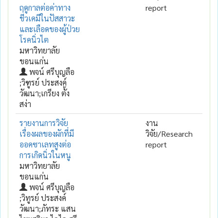
ฤดูกาลต่อค่าทาง
report
ชีวเคมีในปัสสาวะ
และเลือดของผู้ป่วย
โรคนิ่วไต
มหาวิทยาลัย
ขอนแก่น
พจน์ ศรีบุญลือ
;วิฑูรย์ ประสงค์
วัฒนา;เกรียง ตั้ง
สง่า
รายงานการวิจัย
งาน
เรื่องผลของผักที่มี
วิจัย/Research
ออคซาเลทสูงต่อ
report
การเกิดนิ่วในหนู
มหาวิทยาลัย
ขอนแก่น
พจน์ ศรีบุญลือ
;วิทูรย์ ประสงค์
วัฒนา;ภัทระ แสน