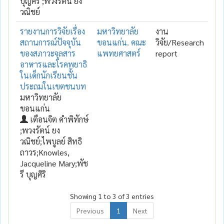
บุญศิริ ;พวงรัตน์ ยง
วณิชย์
รายงานการวิจัยเรื่อง
มหาวิทยาลัย
งาน
สถานการณ์ปัจจุบัน
ขอนแก่น. คณะ
วิจัย/Research
ของสภาวะจุลสาร
แพทยศาสตร์
report
อาหารและโรคพยาธิ
ในเด็กนักเรียนชั้น
ประถมในเขตชนบท
มหาวิทยาลัย
ขอนแก่น
เตือนจิต คำพิทักษ์
;พวงรัตน์ ยง
วณิชย์;ไพบูลย์ สิทธิ
ถาวร;Knowles,
Jacqueline Mary;พัช
รี บุญศิริ
Showing 1 to 3 of 3 entries
Previous
1
Next