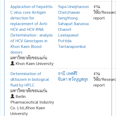
Application of hepatitis
Yupa Urwijitaroon
งาน
C virus core Antigen
Chatchawan
วิจัย/Resear
detection for
Sengthong
report
replacement of Anti-
Sahapat Barusrux
HCV and HCV-RNA
Chanvit
Determination : analysis
Leelayuwat
of HCV Genotypes in
Puttida
Khon Kaen Blood
Tantanapornkul
donors
มหาวิทยาลัยขอนแก่น
Khon Kaen University
Determination of
ธานี เทศศิริ
งาน
diltiazem in biological
จินดา หวังบุญสกุล
วิจัย/Resear
fluid by HPLC
report
มหาวิทยาลัยขอนแก่น
Berlin
Pharmaceutical Industry
Co. Ltd.;Khon Kaen
University