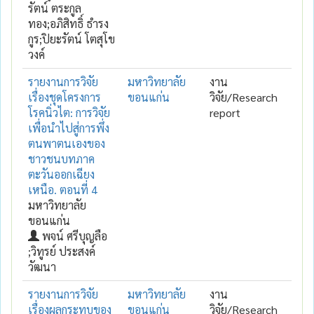
รัตน์ ตระกูล
ทอง;อภิสิทธิ์ ธำรง
กูร;ปิยะรัตน์ โตสุโข
วงค์
รายงานการวิจัย
มหาวิทยาลัย
งาน
เรื่องชุดโครงการ
ขอนแก่น
วิจัย/Research
โรคนิ่วไต: การวิจัย
report
เพื่อนำไปสู่การพึ่ง
ตนพาตนเองของ
ชาวชนบทภาค
ตะวันออกเฉียง
เหนือ. ตอนที่ 4
มหาวิทยาลัย
ขอนแก่น
พจน์ ศรีบุญลือ
;วิทูรย์ ประสงค์
วัฒนา
รายงานการวิจัย
มหาวิทยาลัย
งาน
เรื่องผลกระทบของ
ขอนแก่น
วิจัย/Research