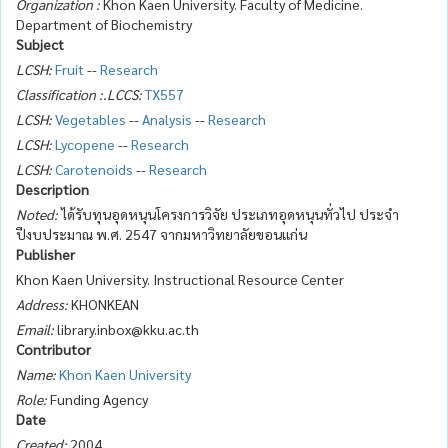
Organization :
Khon Kaen University. Faculty of Medicine.
Department of Biochemistry
Subject
LCSH:
Fruit
--
Research
Classification :.LCCS:
TX557
LCSH:
Vegetables
--
Analysis
--
Research
LCSH:
Lycopene
--
Research
LCSH:
Carotenoids
--
Research
Description
Noted:
ได้รับทุนอุดหนุนโครงการวิจัย ประเภทอุดหนุนทั่วไป ประจำ
ปีงบประมาณ พ.ศ. 2547 จากมหาวิทยาลัยขอนแก่น
Publisher
Khon Kaen University. Instructional Resource Center
Address:
KHONKEAN
Email:
library.inbox@kku.ac.th
Contributor
Name:
Khon Kaen University
Role:
Funding Agency
Date
Created:
2004