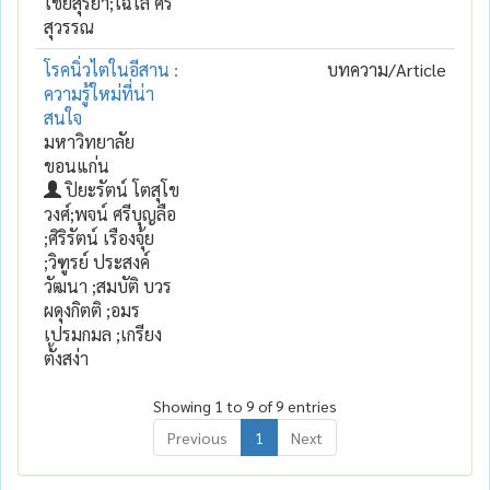
ไชยสุริยา;ไฉไล ศรี
สุวรรณ
โรคนิ่วไตในอีสาน :
บทความ/Article
ความรู้ใหม่ที่น่า
สนใจ
มหาวิทยาลัย
ขอนแก่น
ปิยะรัตน์ โตสุโข
วงศ์;พจน์ ศรีบุญลือ
;ศิริรัตน์ เรืองจุ้ย
;วิฑูรย์ ประสงค์
วัฒนา ;สมบัติ บวร
ผดุงกิตติ ;อมร
เปรมกมล ;เกรียง
ตั้งสง่า
Showing 1 to 9 of 9 entries
Previous
1
Next