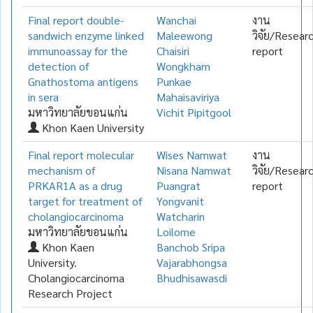
Final report double-
Wanchai
งาน
sandwich enzyme linked
Maleewong
วิจัย/Resear
immunoassay for the
Chaisiri
report
detection of
Wongkham
Gnathostoma antigens
Punkae
in sera
Mahaisaviriya
มหาวิทยาลัยขอนแก่น
Vichit Pipitgool
Khon Kaen University
Final report molecular
Wises Namwat
งาน
mechanism of
Nisana Namwat
วิจัย/Resear
PRKAR1A as a drug
Puangrat
report
target for treatment of
Yongvanit
cholangiocarcinoma
Watcharin
มหาวิทยาลัยขอนแก่น
Loilome
Khon Kaen
Banchob Sripa
University.
Vajarabhongsa
Cholangiocarcinoma
Bhudhisawasdi
Research Project