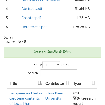
4
Abstract.pdf
51.64 KB
5
Chapter.pdf
1.28 MB
6
References.pdf
198.28 KB
ใช้เวลา
0.063958 วินาที
Creator :
เตือนจิต คำพิทักษ์
Show
entries
Search:
Title
Contributor
Type
Lycopene and beta-
Khon Kaen
งาน
carotene contents
University
วิจัย/Research
of local Thai
report