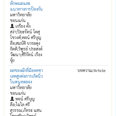
ลักษณะและ
แนวทางการป้องกัน
มหาวิทยาลัย
ขอนแก่น
เกรียง ตั้ง
สง่า;ปิยะรัตน์ โตสุ
โขวงศ์;พจน์ ศรีบุญ
ลือ;สมบัติ บวรผดุง
กิตติ;วิฑูรย์ ประสงค์
วัฒนา;ศิริรัตน์ เรือง
จุ้ย
ผลของผักที่มีออคซา
บทความ/Article
เลตสูงต่อการเกิดนิ่ว
ในหนูทดลอง
มหาวิทยาลัย
ขอนแก่น
พจน์ ศรีบุญ
ลือ;ไฉไล ศรี
สุวรรณ;ภัทระ แสน
ไชยสุริยา;วิฑูรย์