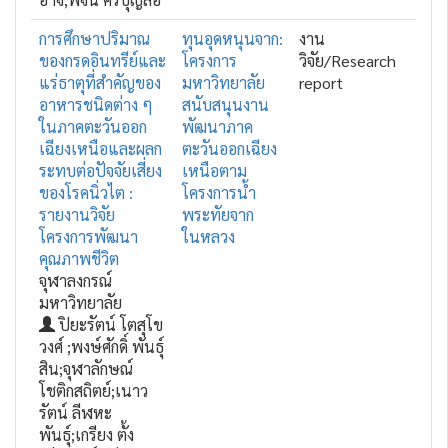
การศึกษาปริมาณ
ทุนอุดหนุนจาก:
งาน
ของกรดอินทรีย์และ
โครงการ
วิจัย/Research
แร่ธาตุที่สำคัญของ
มหาวิทยาลัย
report
อาหารชนิดต่าง ๆ
สนับสนุนงาน
ในภาคตะวันออก
พัฒนาภาค
เฉียงเหนือและผลก
ตะวันออกเฉียง
ระทบต่อปัจจัยเสี่ยง
เหนือตาม
ของโรคนิ่วไต :
โครงการน้ำ
รายงานวิจัย
พระทัยจาก
โครงการพัฒนา
ในหลวง
คุณภาพชีวิต
จุฬาลงกรณ์
มหาวิทยาลัย
ปิยะรัตน์ โตสุโข
วงศ์ ;พงษ์ศักดิ์ พันธุ์
สิน;จุฬาลักษณ์
โชติกสถิตย์;เนาว
รัตน์ ลีฬหะ
พันธุ์;เกรียง ตั้ง