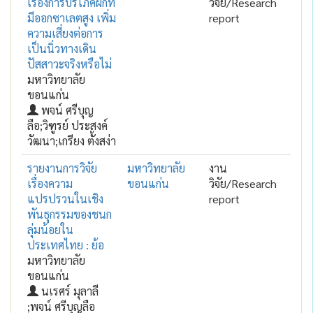
เรื่องการบริโภคผักที่
วิจัย/Research
มีออกซาเลตสูง เพิ่ม
report
ความเสี่ยงต่อการ
เป็นนิ่วทางเดิน
ปัสสาวะจริงหรือไม่
มหาวิทยาลัย
ขอนแก่น
พจน์ ศรีบุญ
ลือ;วิฑูรย์ ประสงค์
วัฒนา;เกรียง ตั้งสง่า
รายงานการวิจัย
มหาวิทยาลัย
งาน
เรื่องความ
ขอนแก่น
วิจัย/Research
แปรปรวนในเชิง
report
พันธุกรรมของชนก
ลุ่มน้อยใน
ประเทศไทย : ย้อ
มหาวิทยาลัย
ขอนแก่น
นเรศร์ มุลาลี
;พจน์ ศรีบุญลือ