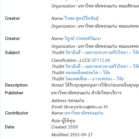
Organization :
มหาวิทยาลัยขอนแก่น. คณะสัตวแพ
Creator
Name:
วีรพล คู่คงวิริยพันธุ์
Organization :
มหาวิทยาลัยขอนแก่น. คณะแพทยศา
Creator
Name:
วิทูรย์ ประสงค์วัฒนา
Organization :
มหาวิทยาลัยขอนแก่น. คณะแพทยศา
Subject
ThaSH:
วิตามินซี
--
ผลกระทบทางสรีรวิทยา
--
วิจั
Classification :.LCCS:
QP772.A8
ThaSH:
วิตามินอี
--
ผลกระทบทางสรีรวิทยา
--
วิจั
ThaSH:
หลอดเลือดฝอยไต
--
วิจัย
ThaSH:
โพแทสเซียม
--
ภาวะพร่อง
--
วิจัย
Description
Noted:
ได้รับทุนอุดหนุนการวิจัยประเภทเงินทุ
Publisher
มหาวิทยาลัยขอนแก่น. สำนักวิทยบริการ
Address:
ขอนแก่น
Email:
library.inbox@kku.ac.th
Contributor
Name:
มหาวิทยาลัยขอนแก่น
Role:
ผู้ให้ทุน
Date
Created:
2550
Modified:
2553-09-27