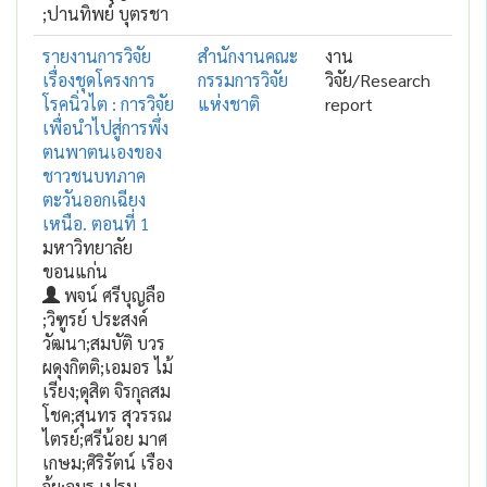
;ปานทิพย์ บุตรชา
รายงานการวิจัย
สำนักงานคณะ
งาน
เรื่องชุดโครงการ
กรรมการวิจัย
วิจัย/Research
โรคนิ่วไต : การวิจัย
แห่งชาติ
report
เพื่อนำไปสู่การพึ่ง
ตนพาตนเองของ
ชาวชนบทภาค
ตะวันออกเฉียง
เหนือ. ตอนที่ 1
มหาวิทยาลัย
ขอนแก่น
พจน์ ศรีบุญลือ
;วิฑูรย์ ประสงค์
วัฒนา;สมบัติ บวร
ผดุงกิตติ;เอมอร ไม้
เรียง;ดุสิต จิรกุลสม
โชค;สุนทร สุวรรณ
ไตรย์;ศรีน้อย มาศ
เกษม;ศิริรัตน์ เรือง
จุ้ย;อมร เปรม