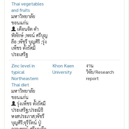
Thai vegetables
and fruits
มหาวิทยาลัย
ขอนแก่น
เตือนจิต คำ
พิทักษ์ ;พจน์ ศรีบุญ
ลือ ;พัชรี บุญศิริ ;รุ่ง
เพ็ชร ตั้งรัศมี
ประเสริฐ
Zinc level in
Khon Kaen
งาน
typical
University
วิจัย/Research
Northeastern
report
Thai diet
มหาวิทยาลัย
ขอนแก่น
รุ่งเพ็ชร ตั้งรัศมี
ประเสริฐ;ประณิธิ
หงสประภาส;พัชรี
บุญศิริ;จุรีรัตน์ ปู่
อาจ;พจน์ ศรีบุญลือ