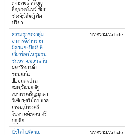
สง่า;พจน์ ศรีบุญ
ลือ;จวงจันทร์ ชัยธ
ชวงค์;วิศิษฎ์ สิต
ปรีชา
ความชุกของกลุ่ม
บทความ/Article
อาการอีสานรวม
มิตรและปัจจัยที่
เกี่ยวข้องในชุมชน
ชนบท จ.ขอนแก่น
มหาวิทยาลัย
ขอนแก่น
อมร เปรม
กมล;วัฒนะ ดิฐ
สถาพรเจริญ;มุกดา
วิเชียร;ศรีน้อย มาศ
เกษม;บังอรศรี
จินดาวงค์;พจน์ ศรี
บุญลือ
นิ่วไตในอีสาน:
บทความ/Article