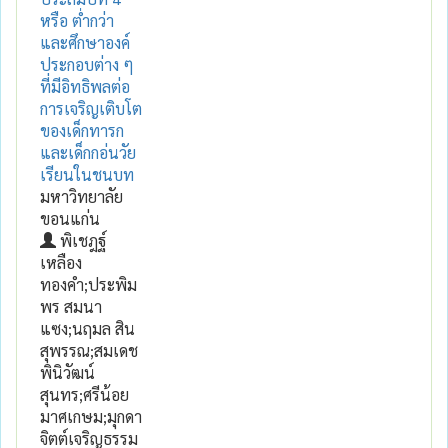
หรือ ต่ำกว่า
และศึกษาองค์
ประกอบต่าง ๆ
ที่มีอิทธิพลต่อ
การเจริญเติบโต
ของเด็กทารก
และเด็กกอ่นวัย
เรียนในชนบท
มหาวิทยาลัย
ขอนแก่น
พิเชฎฐ์
เหลือง
ทองคำ;ประพิม
พร สมนา
แซง;นฤมล สิน
สุพรรณ;สมเดช
พินิวัฒน์
สุนทร;ศรีน้อย
มาศเกษม;มุกดา
จิตต์เจริญธรรม