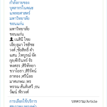
กำลังกายของ
บุคลากรในคณะ
แพทยศาสตร์
มหาวิทยาลัย
ขอนแก่น
มหาวิทยาลัย
ขอนแก่น
เนสินี ไชย
เอีย;อุมา โชติชะ
วงศ์ ;ชัยสิทธิ์ คำ
แสน ;ไพบูรณ์ จัต
กุล;ศักรินทร์ จิร
พงศธร ;สิริหัทยา
ขวาโยธา ;สิริรัตน์
ลาทอง ;ศรีน้อย
มาศเกษม ;พร
พรรณ สันติเสวี ;ธน
วัฒน์ พีรวงศ์
การเลือกใช้บริการ
บทความ/Article
สุขภาพและมูลค่า