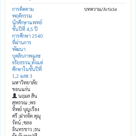
การติดตาม
บทความ/Article
พฤติกรรม
นักศึกษาแพทย์
ชั้นปีที่ 4,5 ปี
การศึกษา 2540
ที่ผ่านการ
พัฒนา
บุคลิกภาพและ
จริยธรรม ตั้งแต่
ศึกษาในชั้นปีที่
1,2 และ 3
มหาวิทยาลัย
ขอนแก่น
นฤมล สิน
สุพรรณ ;พร
ทิพย์ บุญเรือง
ศรี ;ฝากจิต คุณุ
รัตน์ ;ชลอ
อินทรขาว ;ธน
รัฐ จันทอุปฬี