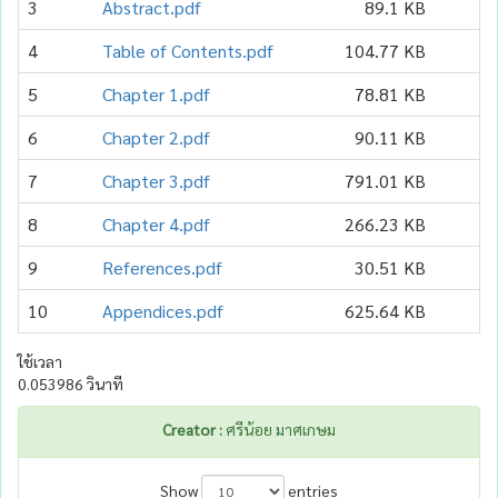
3
Abstract.pdf
89.1 KB
4
Table of Contents.pdf
104.77 KB
5
Chapter 1.pdf
78.81 KB
6
Chapter 2.pdf
90.11 KB
7
Chapter 3.pdf
791.01 KB
8
Chapter 4.pdf
266.23 KB
9
References.pdf
30.51 KB
10
Appendices.pdf
625.64 KB
ใช้เวลา
0.053986 วินาที
Creator :
ศรีน้อย มาศเกษม
Show
entries