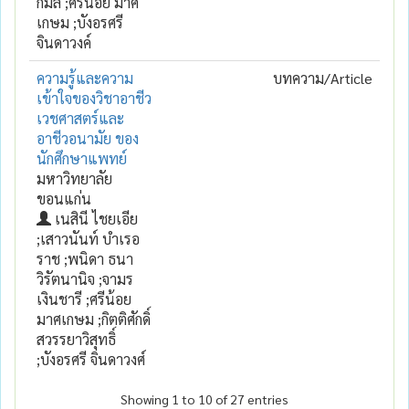
กมล ;ศรีน้อย มาศ
เกษม ;บังอรศรี
จินดาวงค์
ความรู้และความ
บทความ/Article
เข้าใจของวิชาอาชีว
เวชศาสตร์และ
อาชีวอนามัย ของ
นักศึกษาแพทย์
มหาวิทยาลัย
ขอนแก่น
เนสินี ไชยเอีย
;เสาวนันท์ บำเรอ
ราช ;พนิดา ธนา
วิรัตนานิจ ;จามร
เงินชารี ;ศรีน้อย
มาศเกษม ;กิตติศักดิ์
สวรรยาวิสุทธิ์
;บังอรศรี จินดาวงศ์
Showing 1 to 10 of 27 entries