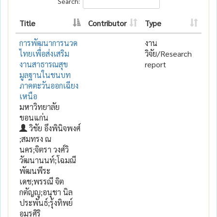
Search:
Title
Contributor
Type
การพัฒนาการนวด
งาน
ไทยเพื่อส่งเสริม
วิจัย/Research
งานสาธารณสุข
report
มูลฐานในชนบท
ภาคตะวันออกเฉียง
เหนือ
มหาวิทยาลัย
ขอนแก่น
วิชัย อึงพินิจพงศ์
;สมทรง ณ
นคร;จิตรา วงศ์วิ
วัฒนานนท์;โฉมณี
พัฒนพีระ
เดช;พรรณี จิต
กตัญญู;อนุชา นิล
ประพันธ์;รุ้งทิพย์
อมรศิริ