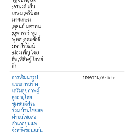
;อรนงค์ เย็น
เกษม ;ศรีน้อย
มาศเกษม
;สุคนธ์ มหาทน
;ยุพารทร์ พูล
พุทธ ;อุดมศักดิ์
มหาวีรวัฒน์
;ผ่องเพ็ญ ไชย
กิจ ;พิศิษฐ์ โจทย์
กิ่ง
การพัฒนารูป
บทความ/Article
แบบการสร้าง
เสริมสุขภาพผู้
สูงอายุโดย
ชุมชนมีส่วน
ร่วม บ้านไชยสอ
ตำบลไชยสอ
อำเภอชุมแพ
จังหวัดขอนแก่น