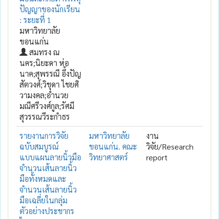
ปัญญาของนักเรียน
: ระยะที่ 1
มหาวิทยาลัย
ขอนแก่น
สมทรง ณ
นคร;นิยะดา ห่อ
นาค;สุพรรณี อึ้งปัญ
สัตวงศ์;วิชุดา ไชยศิ
วามงคล;อำนวย
มณีศรีวงศ์กูล;รัศมี
สุวรรณวีระกำธร
รายงานการวิจัย
มหาวิทยาลัย
งาน
ฉบับสมบูรณ์
ขอนแก่น. คณะ
วิจัย/Research
แบบแผนลายนิ้วมือ
วิทยาศาสตร์
report
จำนวนเส้นลายนิ้ว
มือทั้งหมดและ
จำนวนเส้นลายนิ้ว
มือเฉลี่ยในกลุ่ม
ตัวอย่างประชากร