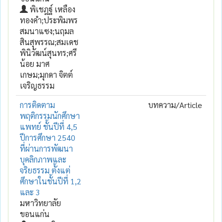
พิเชฎฐ์ เหลือง
ทองคำ;ประพิมพร
สมนาแซง;นฤมล
สินสุพรรณ;สมเดช
พินิวัฒน์สุนทร;ศรี
น้อย มาศ
เกษม;มุกดา จิตต์
เจริญธรรม
การติดตาม
บทความ/Article
พฤติกรรมนักศึกษา
แพทย์ ชั้นปีที่ 4,5
ปีการศึกษา 2540
ที่ผ่านการพัฒนา
บุคลิกภาพและ
จริยธรรม ตั้งแต่
ศึกษาในชั้นปีที่ 1,2
และ 3
มหาวิทยาลัย
ขอนแก่น