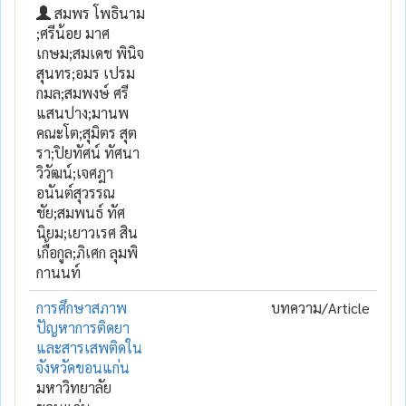
สมพร โพธินาม
;ศรีน้อย มาศ
เกษม;สมเดช พินิจ
สุนทร;อมร เปรม
กมล;สมพงษ์ ศรี
แสนปาง;มานพ
คณะโต;สุมิตร สุต
รา;ปิยทัศน์ ทัศนา
วิวัฒน์;เจศฎา
อนันต์สุวรรณ
ชัย;สมพนธ์ ทัศ
นิยม;เยาวเรศ สิน
เกื้อกูล;ภิเศก ลุมพิ
กานนท์
การศึกษาสภาพ
บทความ/Article
ปัญหาการติดยา
และสารเสพติดใน
จังหวัดขอนแก่น
มหาวิทยาลัย