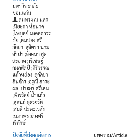
มหาวิทยาลัย
ขอนแก่น
สมทรง ณ นคร
;นิยะดา ห่อนาค
;ไพบูลย์ มงคลถาวร
ชัย ;สมปอง ศรี
กัลยา ;สุจิตรา นาม
จำปา ;อังคนา สุด
สะอาด ;พิเชษฐ์
กมลศิลป์ ;ศิริวรรณ
แก้วหย่อง ;สุกัลยา
สินจักร ;อรุณี สาระ
ผล ;ประยูร ศรีเสน
;พิพวัลย์ น้ำแก้ว
;สุคนธ์ อุดรจรัส
;สมดี ปะตะเวสัง
;นภาพร ม่วงศรี
พิทักษ์
ปัจจัยที่ส่งผลต่อการ
บทความ/Article