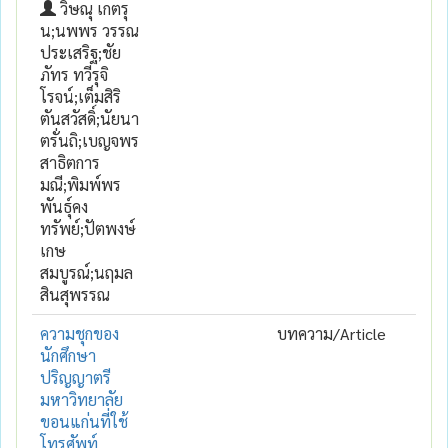
วิษณุ เกตรุ
น;นพพร วรรณ
ประเสริฐ;ชัย
ภัทร ทวีรุจิ
โรจน์;เต็มสิริ
ตันสวัสดิ์;นัยนา
ตรั่นถิ;เบญจพร
สาธิตการ
มณี;พิมพ์พร
พันธุ์คง
ทรัพย์;ปัตพงษ์
เกษ
สมบูรณ์;นฤมล
สินสุพรรณ
ความชุกของ
บทความ/Article
นักศึกษา
ปริญญาตรี
มหาวิทยาลัย
ขอนแก่นที่ใช้
โทรศัพท์