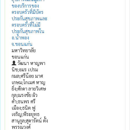
ของบริการของ
ครอบครัวที่มีบัตร
ประกันสุขภาพและ
ครอบครัวที่ไม่มี
ประกันสุขภาพใน
อ.น้ำพอง
จ.ขอนแก่น
มหาวิทยาลัย
ขอนแก่น
วัฒนา หาญพา
นิช;อมร เปรม
กมล;ศรีน้อย มาศ
เกษม;โกเมศ หาญ
ยิ่ง;ศักดา ลายวิเศษ
กุล;ณรงชัย ผิว
คำ;ธนพร ศรี
เมือง;ธนิต ฟู
เจริญ;พีระยุทธ
สานุกูล;สุดารัตน์ ตั้ง
พรรณวงศ์