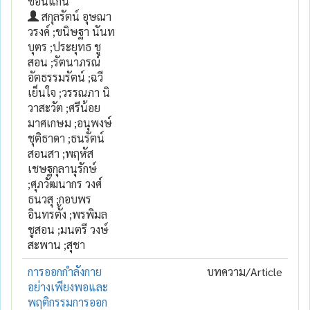
ขอนแก่น
สกุลรัตน์ อุษณา
วรงค์ ;ขนิษฐา นันท
บุตร ;ประยุทธ ชู
สอน ;รัตนาภรณ์
อัตธรรมรัตน์ ;ฉวี
เย็นใจ ;วรรณภา นิ
วาสะวัต ;ศรีน้อย
มาศเกษม ;อนุพงษ์
ชุติธาดา ;ธนรัตน์
สอนสา ;พฤหัส
เชษฐกุลานุรักษ์
;ศุภวัฒนากร วงศ์
ธนวสุ ;กอบพร
อินทรตั้ง ;พรพิมล
ชูสอน ;มนตรี วงษ์
สะพาน ;สุชา
การออกกำลังกาย
บทความ/Article
อย่างเพียงพอและ
พฤติกรรมการออก