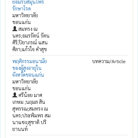
ยอมรับสมุนไพร
รักษาโรค
มหาวิทยาลัย
ขอนแก่น
สมทรง ณ
นคร;อมรรัตน์ รัตน
ศิริ;ปิยาภรณ์ แสน
ศิลา;แก้วใจ คำสุข
พฤติกรรมอนามัย
บทความ/Article
ของผู้สูงอายุใน
จังหวัดขอนแก่น
มหาวิทยาลัย
ขอนแก่น
ศรีน้อย มาศ
เกษม ;นฤมล สิน
สุพรรณ;สมทรง ณ
นคร;ประพิมพร สม
นาแซง;สุชาติ ปริ
ยานนท์