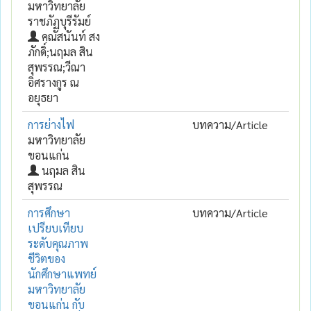
มหาวิทยาลัย
ราชภัฏบุรีรัมย์
คณัสนันท์ สง
ภักดิ์;นฤมล สิน
สุพรรณ;วีณา
อิศรางกูร ณ
อยุธยา
การย่างไฟ
บทความ/Article
มหาวิทยาลัย
ขอนแก่น
นฤมล สิน
สุพรรณ
การศึกษา
บทความ/Article
เปรียบเทียบ
ระดับคุณภาพ
ชีวิตของ
นักศึกษาแพทย์
มหาวิทยาลัย
ขอนแก่น กับ