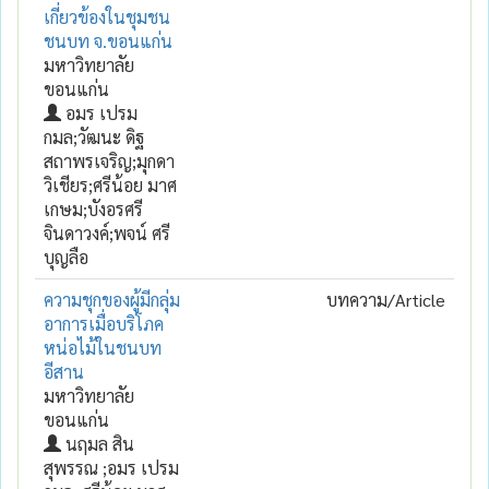
เกี่ยวข้องในชุมชน
ชนบท จ.ขอนแก่น
มหาวิทยาลัย
ขอนแก่น
อมร เปรม
กมล;วัฒนะ ดิฐ
สถาพรเจริญ;มุกดา
วิเชียร;ศรีน้อย มาศ
เกษม;บังอรศรี
จินดาวงค์;พจน์ ศรี
บุญลือ
ความชุกของผู้มีกลุ่ม
บทความ/Article
อาการเมื่อบริโภค
หน่อไม้ในชนบท
อีสาน
มหาวิทยาลัย
ขอนแก่น
นฤมล สิน
สุพรรณ ;อมร เปรม