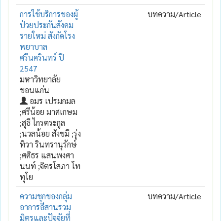
การใช้บริการของผู้
บทความ/Article
ป่วยประกันสังคม
รายใหม่ สังกัดโรง
พยาบาล
ศรีนครินทร์ ปี
2547
มหาวิทยาลัย
ขอนแก่น
อมร เปรมกมล
;ศรีน้อย มาศเกษม
;สุธี ไกรตระกูล
;นวลน้อย สังขมี ;รุ่ง
ทิวา รินทรานุรักษ์
;ศศิธร แสนพงศา
นนท์ ;จิตรโสภา โท
ทุโย
ความชุกของกลุ่ม
บทความ/Article
อาการอีสานรวม
มิตรและปัจจัยที่