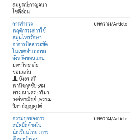
สมบูรณ์;กาญจนา
โชติอ่อน
การสำรวจ
บทความ/Article
พฤติกรรมการใช้
สมุนไพรรักษา
อาการปัสสาวะขัด
ในเขตอำเภอพล
จังหวัดขอนแก่น
มหาวิทยาลัย
ขอนแก่น
บังอร ศรี
พานิชกุลชัย ;สม
ทรง ณ นคร ;วริมา
วงศ์พาณิชย์ ;พรรณ
วิภา ธัญญคุปต์
ความชุกของการ
บทความ/Article
ถนัดมือซ้ายใน
นักเรียนไทย : การ
ศึกษานำร่อง