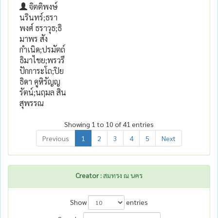
จิตติพงษ์
นรินทร์;ธรา
พงศ์ ธราวุธ;ธิ
มาพร สัง
กำเนิด;ปรมัตถ์
ธิมาไชย;พรวรี
ปักการะโถ;ปิย
ธิดา คูหิรัญญ
รัตน์;นฤมล สิน
สุพรรณ
Showing 1 to 10 of 41 entries
Previous
1
2
3
4
5
Next
Creator :
สมทรง ณ นคร
Show
entries