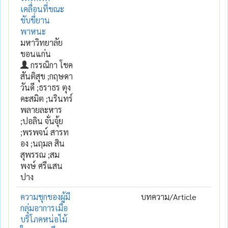
เคลื่อนที่ขณะ
ขับขี่ยาน
พาหนะ
มหาวิทยาลัย
ขอนแก่น
กรรณิกา โชค
สันติสุข ;กฤษดา
วันดี ;ธราธร ตุง
คะสมิต ;นรินทร์
พลายละหาร
;ปอลิน จั่นจุ้ย
;พรพจน์ สารท
อง ;นฤมล สิน
สุพรรณ ;สม
พงษ์ ศรีแสน
ปาง
ความชุกของผู้มี
บทความ/Article
กลุ่มอาการเมื่อ
บริโภคหน่อไม้