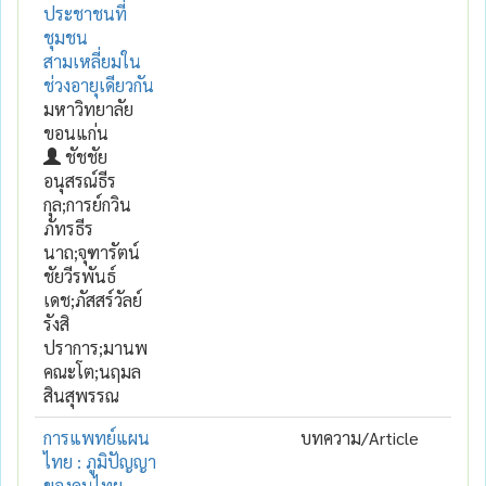
ประชาชนที่
ชุมชน
สามเหลี่ยมใน
ช่วงอายุเดียวกัน
มหาวิทยาลัย
ขอนแก่น
ชัชชัย
อนุสรณ์ธีร
กุล;การย์กวิน
ภัทรธีร
นาถ;จุฑารัตน์
ชัยวีรพันธ์
เดช;ภัสสร์วัลย์
รังสิ
ปราการ;มานพ
คณะโต;นฤมล
สินสุพรรณ
การแพทย์แผน
บทความ/Article
ไทย : ภูมิปัญญา
ของคนไทย