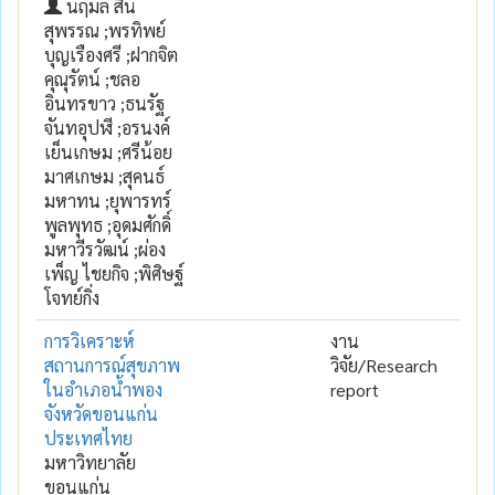
นฤมล สิน
สุพรรณ ;พรทิพย์
บุญเรืองศรี ;ฝากจิต
คุณุรัตน์ ;ชลอ
อินทรขาว ;ธนรัฐ
จันทอุปฬี ;อรนงค์
เย็นเกษม ;ศรีน้อย
มาศเกษม ;สุคนธ์
มหาทน ;ยุพารทร์
พูลพุทธ ;อุดมศักดิ์
มหาวีรวัฒน์ ;ผ่อง
เพ็ญ ไชยกิจ ;พิศิษฐ์
โจทย์กิ่ง
การวิเคราะห์
งาน
สถานการณ์สุขภาพ
วิจัย/Research
ในอำเภอน้ำพอง
report
จังหวัดขอนแก่น
ประเทศไทย
มหาวิทยาลัย
ขอนแก่น