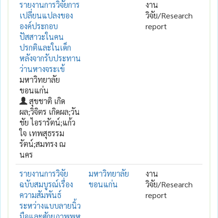
รายงานการวิจัยการ
งาน
เปลี่ยนแปลงของ
วิจัย/Research
องค์ประกอบ
report
ปัสสาวะในคน
ปรกติและในเด็ก
หลังจากรับประทาน
ว่านหางจระเข้
มหาวิทยาลัย
ขอนแก่น
สุขชาติ เกิด
ผล;วิจิตร เกิดผล;วัน
ชัย ไอรารัตน์;แก้ว
ใจ เทพสุธรรม
รัตน์;สมทรง ณ
นคร
รายงานการวิจัย
มหาวิทยาลัย
งาน
ฉบับสมบูรณ์เรื่อง
ขอนแก่น
วิจัย/Research
ความสัมพันธ์
report
ระหว่างแบบลายนิ้ว
มือและศักยภาพพหุ