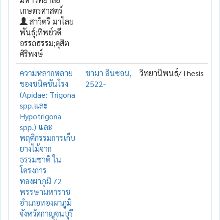
เกษตรศาสตร์
สาวิตรี มาไลย
พันธุ์;ทิพย์วดี
อรรถธรรม;ดุสิต
ศิริพงษ์
ความหลากหลาย
ชามา อินซอน,
วิทยานิพนธ์/Thesis
ของชนิดชันโรง
2522-
(Apidae: Trigona
spp.และ
Hypotrigona
spp.) และ
พฤติกรรมการเก็บ
ยางไม้จาก
ธรรมชาติ ใน
โครงการ
ทองผาภูมิ 72
พรรษามหาราช
อำเภอทองผาภูมิ
จังหวัดกาญจนบุรี