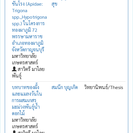
ชันโรง (Apidae:
สุข
Trigona
spp.,Hypotrigona
spp.) ในโครงการ
ทองผาภูมิ 72
พรรษามหาราช
อำเภอทองผาภูมิ
จังหวัดกาญจนบุรี
มหาวิทยาลัย
เกษตรศาสตร์
สาวิตรี มาไลย
พันธุ์
บทบาทของผึ้ง
สมนึก บุญเกิด
วิทยานิพนธ์/Thesis
และแมลงวันใน
การผสมเกสร
มะม่วงพันธุ์น้ำ
ดอกไม้
มหาวิทยาลัย
เกษตรศาสตร์
สาวิตรี มาไลย