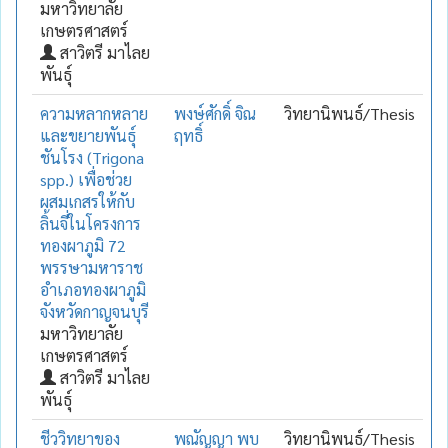
มหาวิทยาลัย
เกษตรศาสตร์
สาวิตรี มาไลย
พันธุ์
ความหลากหลาย
พงษ์ศักดิ์ จิณ
วิทยานิพนธ์/Thesis
และขยายพันธุ์
ฤทธิ์
ชันโรง (Trigona
spp.) เพื่อช่วย
ผสมเกสรให้กับ
ลิ้นจี่ในโครงการ
ทองผาภูมิ 72
พรรษามหาราช
อำเภอทองผาภูมิ
จังหวัดกาญจนบุรี
มหาวิทยาลัย
เกษตรศาสตร์
สาวิตรี มาไลย
พันธุ์
ชีววิทยาของ
พณัญญา พบ
วิทยานิพนธ์/Thesis