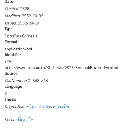
Date
Created:
2528
Modified:
2552-10-02
Issued:
2552-08-10
Type
วิทยานิพนธ์/Thesis
Format
application/pdf
Identifier
URL:
http://www.lib.ku.ac.th/KUthesis/2528/SomnukBoo/index.html
Source
CallNumber:
QL568 .ส16
Language
tha
Thesis
DegreeName:
วิทยาศาสตรมหาบัณฑิต
Level:
ปริญญาโท