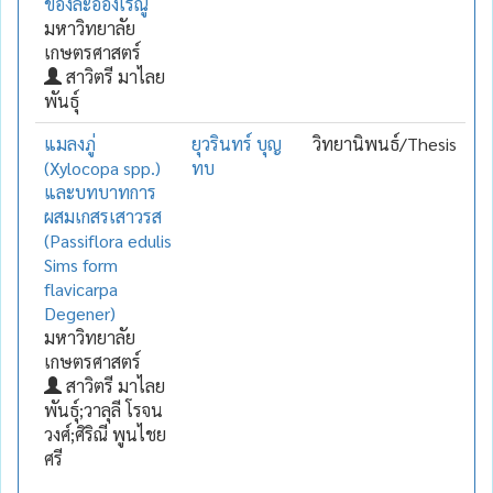
ของละอองเรณู
มหาวิทยาลัย
เกษตรศาสตร์
สาวิตรี มาไลย
พันธุ์
แมลงภู่
ยุวรินทร์ บุญ
วิทยานิพนธ์/Thesis
(Xylocopa spp.)
ทบ
และบทบาทการ
ผสมเกสรเสาวรส
(Passiflora edulis
Sims form
flavicarpa
Degener)
มหาวิทยาลัย
เกษตรศาสตร์
สาวิตรี มาไลย
พันธุ์;วาลุลี โรจน
วงศ์;ศิริณี พูนไชย
ศรี