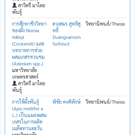
สาวิตรี มาไลย
พันธุ์
การศึกษาชีววิทยา
ดวงสมร สุทธิสุ
วิทยานิพนธ์/Thesis
ของผึ้ง Nomia
ทธิ์
ridleyi
Duangsamorn
(Cockerell) และ
Suthisut
บทบาทการช่วย
ผสมเกสรชวนชม
(Adenium spp.)
มหาวิทยาลัย
เกษตรศาสตร์
สาวิตรี มาไลย
พันธุ์
การใช้ผึ้งพันธุ์
พิชัย คงพิทักษ์
วิทยานิพนธ์/Thesis
(Apis mellifer a
L.) เป็นแมลงผสม
เกสรในการผลิต
เมล็ดทานตะวัน
มหาวิทยาลัย