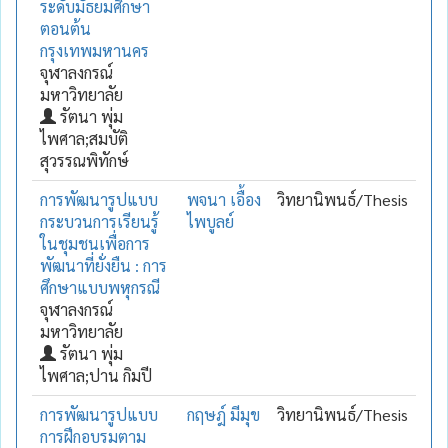
ระดับมัธยมศึกษา
ตอนต้น
กรุงเทพมหานคร
จุฬาลงกรณ์
มหาวิทยาลัย
รัตนา พุ่ม
ไพศาล;สมบัติ
สุวรรณพิทักษ์
การพัฒนารูปแบบ
พจนา เอื้อง
วิทยานิพนธ์/Thesis
กระบวนการเรียนรู้
ไพบูลย์
ในชุมชนเพื่อการ
พัฒนาที่ยั่งยืน : การ
ศึกษาแบบพหุกรณี
จุฬาลงกรณ์
มหาวิทยาลัย
รัตนา พุ่ม
ไพศาล;ปาน กิมปี
การพัฒนารูปแบบ
กฤษฎ์ มีมุข
วิทยานิพนธ์/Thesis
การฝึกอบรมตาม