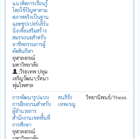
แนวคิดการเรียนรู้
โดยใช้ปัญหาตาม
สภาพจริงเป็นฐาน
และซุปเปอร์เลิร์น
นิ่งเพื่อเสริมสร้าง
สมรรถนะสำหรับ
อาชีพกรรมการผู้
ตัดสินกีฬา
จุฬาลงกรณ์
มหาวิทยาลัย
;วีระเทพ ปทุม
เจริญวัฒนา;รัตนา
พุ่มไพศาล
การพัฒนารูปแบบ
สนธิรัก
วิทยานิพนธ์/Thesis
การฝึกอบรมสำหรับ
เทพเรณู
ผู้อำนวยการ
สำนักงานเขตพื้นที่
การศึกษา
จุฬาลงกรณ์
มหาวิทยาลัย