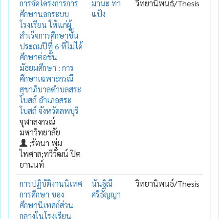
การจัดโครงการการ
มานะ ทา
วิทยานิพนธ์/Thesis
ศึกษานอกระบบ
แป้ง
โรงเรียน ให้แก่ผู้
สำเร็จการศึกษาชั้น
ประถมปีที่ 6 ที่ไม่ได้
ศึกษาต่อชั้น
มัธยมศึกษา : การ
ศึกษาเฉพาะกรณี
สุขาภิบาลตำบลสระ
โบสถ์ อำเภอสระ
โบสถ์ จังหวัดลพบุรี
จุฬาลงกรณ์
มหาวิทยาลัย
;รัตนา พุ่ม
ไพศาล;ทวีวัฒน์ ปิต
ยานนท์
การปฏิบัติงานนิเทศ
นันฐิณี
วิทยานิพนธ์/Thesis
การศึกษา ของ
ศรีธัญญา
ศึกษานิเทศก์ส่วน
กลางในโรงเรียน