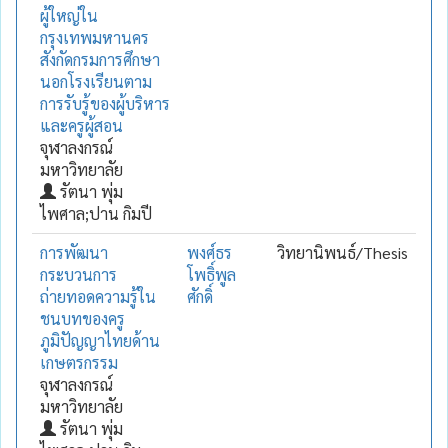
ผู้ใหญ่ใน
กรุงเทพมหานคร
สังกัดกรมการศึกษา
นอกโรงเรียนตาม
การรับรู้ของผู้บริหาร
และครูผู้สอน
จุฬาลงกรณ์
มหาวิทยาลัย
รัตนา พุ่ม
ไพศาล;ปาน กิมปี
การพัฒนา
พงศ์ธร
วิทยานิพนธ์/Thesis
กระบวนการ
โพธิ์พูล
ถ่ายทอดความรู้ใน
ศักดิ์
ชนบทของครู
ภูมิปัญญาไทยด้าน
เกษตรกรรม
จุฬาลงกรณ์
มหาวิทยาลัย
รัตนา พุ่ม