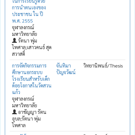
ในการเรียนรู้ด้วย
การนำตนเองของ
ประชาชน ใน ปี
พ.ศ. 2555
จุฬาลงกรณ์
มหาวิทยาลัย
รัตนา พุ่ม
ไพศาล;เสาวคนธ์ สุด
สวาสดิ์
การจัดกิจกรรมการ
จันทิมา
วิทยานิพนธ์/Thesis
ศึกษานอกระบบ
ปัญจวัฒน์
โรงเรียนสำหรับเด็ก
ด้อยโอกาสในวัดสวน
แก้ว
จุฬาลงกรณ์
มหาวิทยาลัย
อาชัญญา รัตน
อุบล;รัตนา พุ่ม
ไพศาล