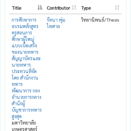
Title
Contributor
Type
การศึกษาการ
รัตนา พุ่ม
วิทยานิพนธ์/Thesis
อบรมหลักสูตร
ไพศาล
ครูสอนการ
ศึกษาผู้ใหญ่
แบบเบ็ดเสร็จ
ของนายทหาร
สัญญาบัตรและ
นายทหาร
ประทวนที่จัด
โดย สำนักงาน
ทหาร
พัฒนาการ กอง
อำนวยการกลาง
สำนักผู้
บัญชาการทหาร
สูงสุด
มหาวิทยาลัย
เกษตรศาสตร์