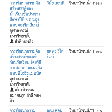
การพัฒนาความคิด
วินัย สอนดี
วิทยานิพนธ์/Thesis
สร้างสรรค์ของ
นักเรียนชั้นประถม
ศึกษาปีที่ 6 ตามรูป
แบบของวิลเลียมส์
จุฬาลงกรณ์
มหาวิทยาลัย
สำลี ทองธิว
การพัฒนาความคิด
ศตพร วิไล
วิทยานิพนธ์/Thesis
สร้างสรรค์ของเด็ก
รัตน์
ก่อนวัยเรียน โดยวิธี
การสอนตามแนวคิด
แบบนีโอฮิวแมนนิส
จุฬาลงกรณ์
มหาวิทยาลัย
เกียรติวรรณ
อมาตยกุล;สำลี ทอง
ธิว
การพัฒนาความ
อุดม หอม
วิทยานิพนธ์/Thesis