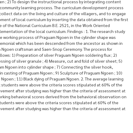
n ; 2) To design the instructional process by integrating content
l community learning process. The curriculum development process
 collect data on the living and culture of the villagers, and to engage
pment of local curriculum by inserting the data obtained from the first
e of the National Curriculum B.E. 2521, in the Work Oriented
ementation of the local curriculum. Findings : 1. The research study
 the working process of Praguam Ngoen in the cylinder shape was
 ceremonial which has been descended from the ancestor as shown in
am Ngoen craftsman and Saen-Snop Ceremony. The process for
lows: 1) Preparation of silver Praguam Ngoen soldering flux ; 2)
ssing of silver granule ; 4) Measure, cut and fold of silver sheet; 5)
uam Ngoen into cylinder shape ; 7) Connecting the silver hook,
in casting of Praguam Ngoen ; 9) Sculpture of Praguam Ngoen ; 10)
 Ngoen ; 11) Black dying of Praguam Ngoen. 2. The average learning
 students were above the criteria scores stipulated at 60% of the
ievement after studying was higher than the criteria of assessment at
 working behavioral scores derived from the behavioral observation on
udents were above the criteria scores stipulated at 60% of the
ievement after studying was higher than the criteria of assessment at