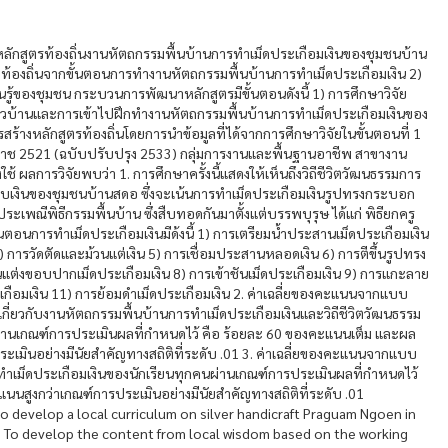
ฒนาหลักสูตรท้องถิ่นงานหัตถกรรมพื้นบ้านการทำเม็ดประเกือมเงินของชุมชนบ้าน
ญญาท้องถิ่นจากขั้นตอนการทำงานหัตถกรรมพื้นบ้านการทำเม็ดประเกือมเงิน 2)
้ของชุมชน กระบวนการพัฒนาหลักสูตรมีขั้นตอนดังนี้ 1) การศึกษาวิจัย
ชาวบ้านและการเข้าไปฝึกทำงานหัตถกรรมพื้นบ้านการทำเม็ดประเกือมเงินของ
ารสร้างหลักสูตรท้องถิ่นโดยการนำข้อมูลที่ได้จากการศึกษาวิจัยในขั้นตอนที่ 1
กราช 2521 (ฉบับปรับปรุง 2533) กลุ่มการงานและพื้นฐานอาชีพ สาขางาน
ผลการวิจัยพบว่า 1. การศึกษาครั้งนี้แสดงให้เห็นถึงวิถีชีวิตวัฒนธรรมการ
บเงินของชุมชนบ้านสดอ ซึ่งจะเน้นการทำเม็ดประเกือมเงินรูปทรงกระบอก
พณีพิธีกรรมพื้นบ้าน ซึ่งสืบทอดกันมาตั้งแต่บรรพบุรุษ ได้แก่ พิธียกครู
นตอนการทำเม็ดประเกือมเงินมีด้งนี้ 1) การเตรียมน้ำประสานเม็ดประเกือมเงิน
 การวัดตัดและม้วนแต่เงิน 5) การเชื่อมประสานหลอดเงิน 6) การตีขึ้นรูปทรง
นแต่งขอบปากเม็ดประเกือมเงิน 8) การเข้าชันเม็ดประเกือมเงิน 9) การแกะลาย
ะเกือมเงิน 11) การย้อมดำเม็ดประเกือมเงิน 2. ค่าเฉลี่ยของคะแนนจากแบบ
เกี่ยวกับงานหัตถกรรมพื้นบ้านการทำเม็ดประเกือมเงินและวิถีชีวิตวัฒนธรรม
นผ่านเกณฑ์การประเมินผลที่กำหนดไว้ คือ ร้อยละ 60 ของคะแนนเต็ม และผล
ระเมินอย่างมีนัยสำคัญทางสถิติที่ระดับ .01 3. ค่าเฉลี่ยของคะแนนจากแบบ
เม็ดประเกือมเงินของนักเรียนทุกคนผ่านเกณฑ์การประเมินผลที่กำหนดไว้
นนสูงกว่าเกณฑ์การประเมินอย่างมีนัยสำคัญทางสถิติที่ระดับ .01
to develop a local curriculum on silver handicraft Praguam Ngoen in
1) To develop the content from local wisdom based on the working