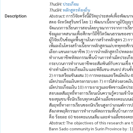
ThaSH:
ประเกือม
ThaSH:
หลักสูตรท้องถิ่น
Description
Abstract:
การวิจัยครั้งนี้มีวัตถุประสงค์เพื่อพั
สดอ จังหวัดสุรินทร์ โดย 1) พัฒนาเนื้อหาภูมิปั
จัดแนวการเรียนการสอนโดยบูรณาการจากการเรียนรู
ข้อมูลภาคสนามเพื่อศึกษาวิถีชีวิตวัฒนธรรมของ
ผู้วิจัยเป็นข้อมูลพื้นฐานในการสร้างหลักสูตร 2) ก
เพิ่มลงในโครงสร้างเนื้อหาหลักสูตรแม่บทพุทธศั
เลือก แขนงงานอาชีพ 3) การนำหลักสูตรไปทดลองใช้ 
ทำงานอาชีพหัตถกรรมพื้นบ้านการทำเม็ดประเกือ
กระบวนการทำงานอาชีพจะสัมพันธ์กับความเชื่อ ประเ
ช่างทำเม็ดประเกือมเงิน และพิธีแซน-สนอป ส่วนขั้
2) การเตรียมชันผสม 3) การหลอมและรีดเม็ดเงิน 4)
เม็ดประเกือมเงินทรงกระบอก 7) การใส่ห่วงลวดเงิ
เม็ดประเกือมเงิน 10) การเจาะรูและขัดขาวเม็ดปร
สอบผลสัมฤทธิ์ทางการเรียนเน้นความรู้ความเข้าใจ
ของชุมชน ซึ่งนักเรียนทุกคนมีค่าเฉลี่ยของคะแน
สัมฤทธิ์ทางการเรียนของนักเรียนสูงกว่าเกณฑ์การป
สังเกตพฤติกรรมการทำงานหัตถกรรมพื้นบ้านการทำ
คือ ร้อยละ 60 ของคะแนนเต็ม และค่าเฉลี่ยของคะแ
Abstract:
The objectives of this research are 
Bann Sado community in Surin Province by : 