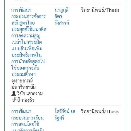
การพัฒนา
นาฎฤดี
วิทยานิพนธ์/Thesis
กระบวนการจัดการ
จิตร
หลักสูตรโดย
รังสรรค์
ประยุกต์ใช้แนวคิด
การลดความสูญ
เปล่าในการผลิต
แบบลีนเพื่อเพิ่ม
ประสิทธิภาพใน
การนำหลักสูตรไป
ใช้ของครูระดับ
ประถมศึกษา
จุฬาลงกรณ์
มหาวิทยาลัย
วิชัย เสวกงาม
;สำลี ทองธิว
การพัฒนา
โศจิวัจน์ เส
วิทยานิพนธ์/Thesis
กระบวนการเรียน
ริฐศรี
การสอนโดยใช้
แนวคิดการคิดเชิง