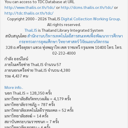
You can access to TDC Database at URL
http://www.thailis.or.th/tdc/
or
http://dcms.thailis.or.th/tdc/
or
http://tdc.thailis.or.th/tdc/
Copyright 2000 - 2026 ThaiLIS
Digital Collection Working Group
.
All rights reserved.
ThaiLIS
is Thailand Library Integrated System
สนับสนุนโดย
สำนักงานบริหารเทคโนโลยีสารสนเทศเพื่อพัฒนาการศึกษา
กระทรวงการอุดมศึกษา วิทยาศาสตร์ วิจัยและนวัตกรรม
328 ถ.ศรีอยุธยา แขวง ทุ่งพญาไท เขต ราชเทวี กรุงเทพ 10400 โทร. โทร.
02-232-4000
กำลัง ออน์ไลน์
ภายในเครือข่าย ThaiLIS จำนวน 57
ภายนอกเครือข่าย ThaiLIS จำนวน 4,380
รวม 4,437 คน
More info..
นอก ThaiLIS = 128,350 ครั้ง
มหาวิทยาลัยสังกัดทบวงเดิม = 4,179 ครั้ง
มหาวิทยาลัยราชภัฏ = 787 ครั้ง
มหาวิทยาลัยเทคโนโลยีราชมงคล = 52 ครั้ง
มหาวิทยาลัยสงฆ์ = 14 ครั้ง
สถาบันพระบรมราชชนก = 7 ครั้ง
มหาวิทยาลัยเอกชน = 6 ครั้ง