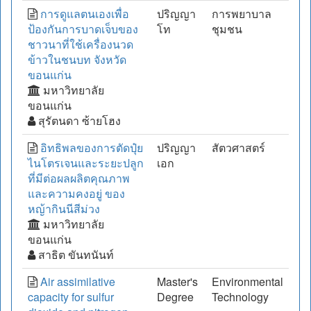
การดูแลตนเองเพื่อ
ปริญญา
การพยาบาล
ป้องกันการบาดเจ็บของ
โท
ชุมชน
ชาวนาที่ใช้เครื่องนวด
ข้าวในชนบท จังหวัด
ขอนแก่น
มหาวิทยาลัย
ขอนแก่น
สุรัตนดา ซ้ายโฮง
อิทธิพลของการตัดปุ๋ย
ปริญญา
สัตวศาสตร์
ไนโตรเจนและระยะปลูก
เอก
ที่มีต่อผลผลิตคุณภาพ
และความคงอยู่ ของ
หญ้ากินนีสีม่วง
มหาวิทยาลัย
ขอนแก่น
สาธิต ขันทนันท์
Air assimilative
Master's
Environmental
capacity for sulfur
Degree
Technology