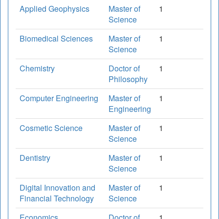
Applied Geophysics
Master of
1
Science
Biomedical Sciences
Master of
1
Science
Chemistry
Doctor of
1
Philosophy
Computer Engineering
Master of
1
Engineering
Cosmetic Science
Master of
1
Science
Dentistry
Master of
1
Science
Digital Innovation and
Master of
1
Financial Technology
Science
Economics
Doctor of
1