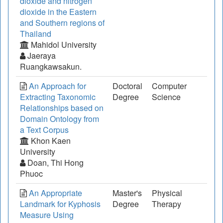
dioxide and nitrogen
dioxide in the Eastern
and Southern regions of
Thailand
Mahidol University
Jaeraya
Ruangkawsakun.
An Approach for
Doctoral
Computer
Extracting Taxonomic
Degree
Science
Relationships based on
Domain Ontology from
a Text Corpus
Khon Kaen
University
Doan, Thi Hong
Phuoc
An Appropriate
Master's
Physical
Landmark for Kyphosis
Degree
Therapy
Measure Using