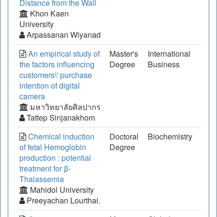
Distance from the Wall
Khon Kaen
University
Arpassanan Wiyanad
An empirical study of
Master's
International
the factors influencing
Degree
Business
customers\' purchase
intention of digital
camera
มหาวิทยาลัยศิลปากร
Tattep Sinjanakhom
Chemical induction
Doctoral
Biochemistry
of fetal Hemoglobin
Degree
production : potential
treatment for β-
Thalassemia
Mahidol University
Preeyachan Lourthai.