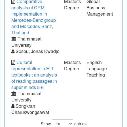
Comparative
Master's
Global
analysis of CRM
Degree
Business
implementation in
Management
Mercedes-Benz group
and Mercedes-Benz,
Thailand
Thammasat
University
Sosou, Jonas Kwadjo
Cultural
Master's
English
representation in ELT
Degree
Language
textbooks : an analysis
Teaching
of reading passages in
super minds 5-6
Thammasat
University
Songkran
Charukwongsawat
Show
entries