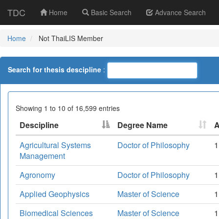
TDC
Home
Basic Search
Advance Search
Home
Not ThaiLIS Member
Search for thesis descipline
:
Showing 1 to 10 of 16,599 entries
Descipline
Degree Name
Agricultural Systems
Doctor of Philosophy
1
Management
Agronomy
Doctor of Philosophy
1
Applied Geophysics
Master of Science
1
Biomedical Sciences
Master of Science
1