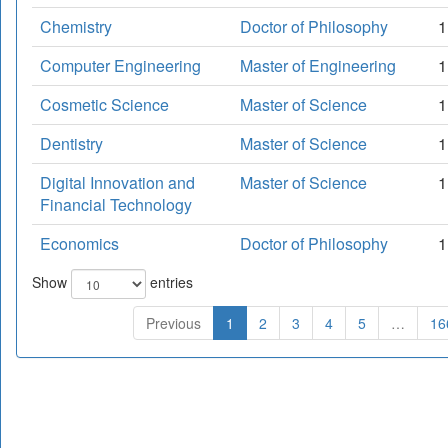
Chemistry
Doctor of Philosophy
1
Computer Engineering
Master of Engineering
1
Cosmetic Science
Master of Science
1
Dentistry
Master of Science
1
Digital Innovation and
Master of Science
1
Financial Technology
Economics
Doctor of Philosophy
1
Show
entries
Previous
1
2
3
4
5
…
16