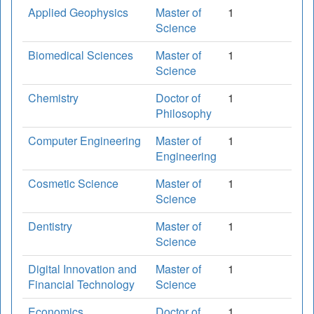
Applied Geophysics
Master of
1
Science
Biomedical Sciences
Master of
1
Science
Chemistry
Doctor of
1
Philosophy
Computer Engineering
Master of
1
Engineering
Cosmetic Science
Master of
1
Science
Dentistry
Master of
1
Science
Digital Innovation and
Master of
1
Financial Technology
Science
Economics
Doctor of
1