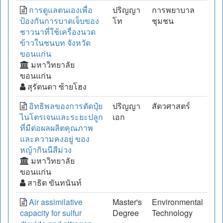
การดูแลตนเองเพื่อ
ปริญญา
การพยาบาล
ป้องกันการบาดเจ็บของ
โท
ชุมชน
ชาวนาที่ใช้เครื่องนวด
ข้าวในชนบท จังหวัด
ขอนแก่น
มหาวิทยาลัย
ขอนแก่น
สุรัตนดา ซ้ายโฮง
อิทธิพลของการตัดปุ๋ย
ปริญญา
สัตวศาสตร์
ไนโตรเจนและระยะปลูก
เอก
ที่มีต่อผลผลิตคุณภาพ
และความคงอยู่ ของ
หญ้ากินนีสีม่วง
มหาวิทยาลัย
ขอนแก่น
สาธิต ขันทนันท์
Air assimilative
Master's
Environmental
capacity for sulfur
Degree
Technology