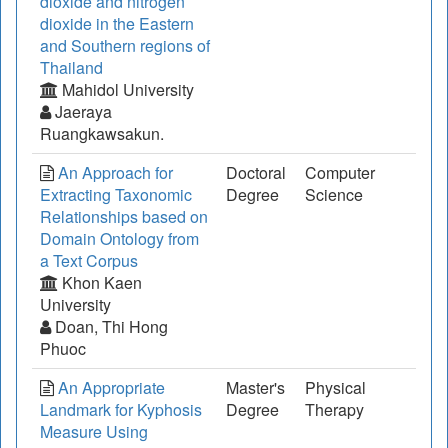
dioxide and nitrogen
dioxide in the Eastern
and Southern regions of
Thailand
Mahidol University
Jaeraya
Ruangkawsakun.
An Approach for
Doctoral
Computer
Extracting Taxonomic
Degree
Science
Relationships based on
Domain Ontology from
a Text Corpus
Khon Kaen
University
Doan, Thi Hong
Phuoc
An Appropriate
Master's
Physical
Landmark for Kyphosis
Degree
Therapy
Measure Using