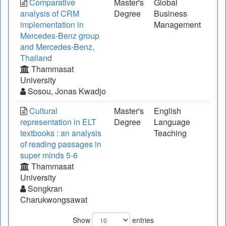
Comparative
Master's
Global
analysis of CRM
Degree
Business
implementation in
Management
Mercedes-Benz group
and Mercedes-Benz,
Thailand
Thammasat
University
Sosou, Jonas Kwadjo
Cultural
Master's
English
representation in ELT
Degree
Language
textbooks : an analysis
Teaching
of reading passages in
super minds 5-6
Thammasat
University
Songkran
Charukwongsawat
Show
entries