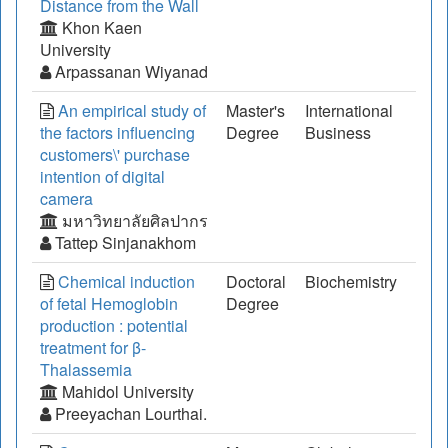
Distance from the Wall
Khon Kaen
University
Arpassanan Wiyanad
An empirical study of
Master's
International
the factors influencing
Degree
Business
customers\' purchase
intention of digital
camera
มหาวิทยาลัยศิลปากร
Tattep Sinjanakhom
Chemical induction
Doctoral
Biochemistry
of fetal Hemoglobin
Degree
production : potential
treatment for β-
Thalassemia
Mahidol University
Preeyachan Lourthai.