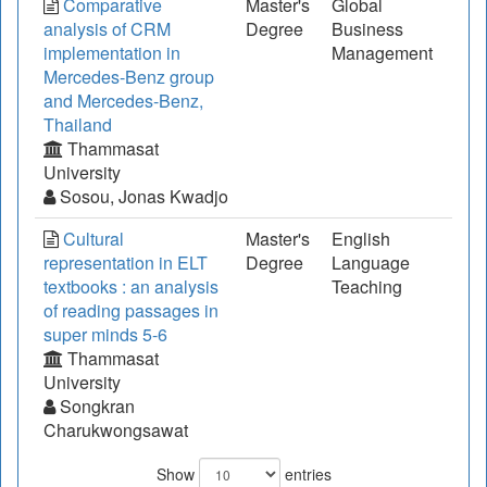
Comparative
Master's
Global
analysis of CRM
Degree
Business
implementation in
Management
Mercedes-Benz group
and Mercedes-Benz,
Thailand
Thammasat
University
Sosou, Jonas Kwadjo
Cultural
Master's
English
representation in ELT
Degree
Language
textbooks : an analysis
Teaching
of reading passages in
super minds 5-6
Thammasat
University
Songkran
Charukwongsawat
Show
entries