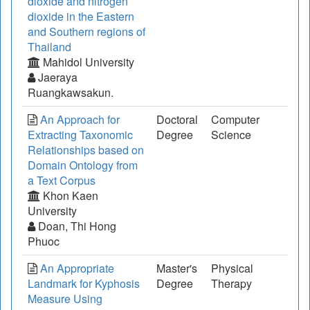
dioxide and nitrogen
dioxide in the Eastern
and Southern regions of
Thailand
Mahidol University
Jaeraya
Ruangkawsakun.
An Approach for
Doctoral
Computer
Extracting Taxonomic
Degree
Science
Relationships based on
Domain Ontology from
a Text Corpus
Khon Kaen
University
Doan, Thi Hong
Phuoc
An Appropriate
Master's
Physical
Landmark for Kyphosis
Degree
Therapy
Measure Using