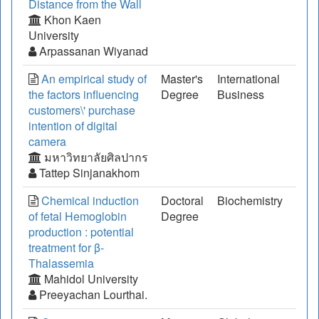
Distance from the Wall
Khon Kaen
University
Arpassanan Wiyanad
An empirical study of
Master's
International
the factors influencing
Degree
Business
customers\' purchase
intention of digital
camera
มหาวิทยาลัยศิลปากร
Tattep Sinjanakhom
Chemical induction
Doctoral
Biochemistry
of fetal Hemoglobin
Degree
production : potential
treatment for β-
Thalassemia
Mahidol University
Preeyachan Lourthai.