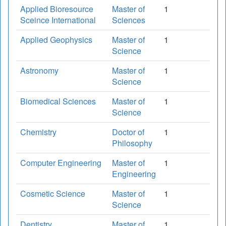
Applied Bioresource
Master of
1
Sceince International
Sciences
Applied Geophysics
Master of
1
Science
Astronomy
Master of
1
Science
Biomedical Sciences
Master of
1
Science
Chemistry
Doctor of
1
Philosophy
Computer Engineering
Master of
1
Engineering
Cosmetic Science
Master of
1
Science
Dentistry
Master of
1