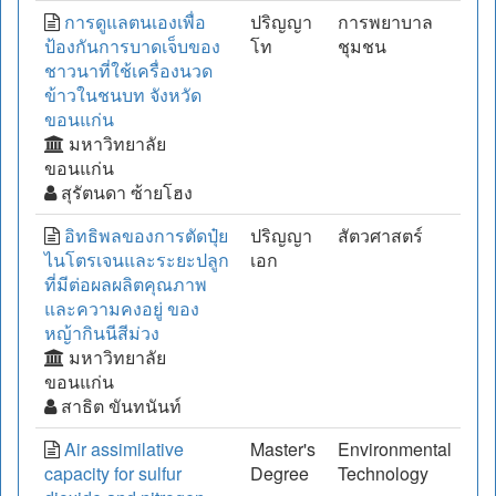
การดูแลตนเองเพื่อ
ปริญญา
การพยาบาล
ป้องกันการบาดเจ็บของ
โท
ชุมชน
ชาวนาที่ใช้เครื่องนวด
ข้าวในชนบท จังหวัด
ขอนแก่น
มหาวิทยาลัย
ขอนแก่น
สุรัตนดา ซ้ายโฮง
อิทธิพลของการตัดปุ๋ย
ปริญญา
สัตวศาสตร์
ไนโตรเจนและระยะปลูก
เอก
ที่มีต่อผลผลิตคุณภาพ
และความคงอยู่ ของ
หญ้ากินนีสีม่วง
มหาวิทยาลัย
ขอนแก่น
สาธิต ขันทนันท์
Air assimilative
Master's
Environmental
capacity for sulfur
Degree
Technology