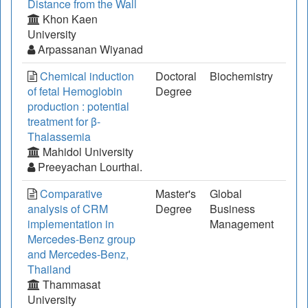
Distance from the Wall
Khon Kaen
University
Arpassanan Wiyanad
Chemical induction
Doctoral
Biochemistry
of fetal Hemoglobin
Degree
production : potential
treatment for β-
Thalassemia
Mahidol University
Preeyachan Lourthai.
Comparative
Master's
Global
analysis of CRM
Degree
Business
implementation in
Management
Mercedes-Benz group
and Mercedes-Benz,
Thailand
Thammasat
University