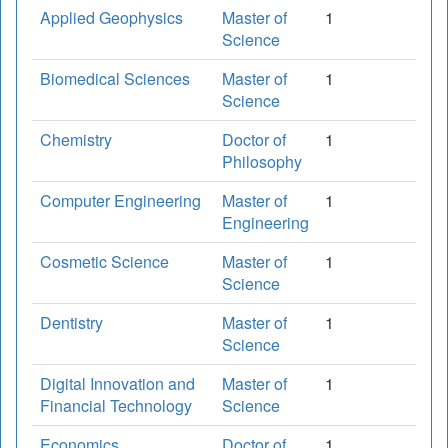
Applied Geophysics
Master of
1
Science
Biomedical Sciences
Master of
1
Science
Chemistry
Doctor of
1
Philosophy
Computer Engineering
Master of
1
Engineering
Cosmetic Science
Master of
1
Science
Dentistry
Master of
1
Science
Digital Innovation and
Master of
1
Financial Technology
Science
Economics
Doctor of
1