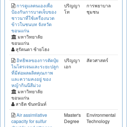
การดูแลตนเองเพื่อ
ปริญญา
การพยาบาล
ป้องกันการบาดเจ็บของ
โท
ชุมชน
ชาวนาที่ใช้เครื่องนวด
ข้าวในชนบท จังหวัด
ขอนแก่น
มหาวิทยาลัย
ขอนแก่น
สุรัตนดา ซ้ายโฮง
อิทธิพลของการตัดปุ๋ย
ปริญญา
สัตวศาสตร์
ไนโตรเจนและระยะปลูก
เอก
ที่มีต่อผลผลิตคุณภาพ
และความคงอยู่ ของ
หญ้ากินนีสีม่วง
มหาวิทยาลัย
ขอนแก่น
สาธิต ขันทนันท์
Air assimilative
Master's
Environmental
capacity for sulfur
Degree
Technology