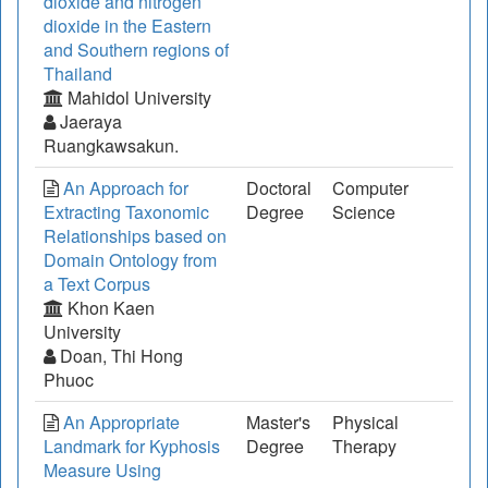
dioxide and nitrogen
dioxide in the Eastern
and Southern regions of
Thailand
Mahidol University
Jaeraya
Ruangkawsakun.
An Approach for
Doctoral
Computer
Extracting Taxonomic
Degree
Science
Relationships based on
Domain Ontology from
a Text Corpus
Khon Kaen
University
Doan, Thi Hong
Phuoc
An Appropriate
Master's
Physical
Landmark for Kyphosis
Degree
Therapy
Measure Using