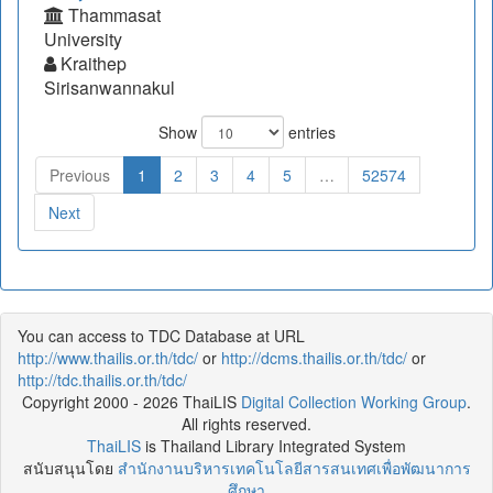
Thammasat
University
Kraithep
Sirisanwannakul
Show
entries
Previous
1
2
3
4
5
…
52574
Next
You can access to TDC Database at URL
http://www.thailis.or.th/tdc/
or
http://dcms.thailis.or.th/tdc/
or
http://tdc.thailis.or.th/tdc/
Copyright 2000 - 2026 ThaiLIS
Digital Collection Working Group
.
All rights reserved.
ThaiLIS
is Thailand Library Integrated System
สนับสนุนโดย
สำนักงานบริหารเทคโนโลยีสารสนเทศเพื่อพัฒนาการ
ศึกษา