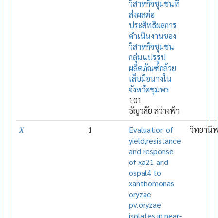
วิสาหกิจชุมชนที่
ส่งผลต่อ
ประสิทธิผลการ
ดำเนินงานของ
วิสาหกิจชุมชน
กลุ่มแปรรูป
ผลิตภัณฑ์กล้วย
เล็บมือนางใน
จังหวัดชุมพร
101
ธัญวลัย สว่างฟ้า
𝑋
1
Evaluation of
วิทยานิ
yield,resistance
and response
of xa21 and
ospal4 to
xanthomonas
oryzae
pv.oryzae
isolates in near-