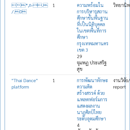
*,ก-.
1
ความพร้อมใน
วิทยานิ
/.0
การบริหารสถาน
ศึกษาขั้นพื้นฐาน
ที่เป็นนิติบุคคล
ในเขตพื้นที่การ
ศึกษา
กรุงเทพมหานคร
เขต 3
29
จุมพฏ ประเสริฐ
สุข
"Thai Dance"
1
การพัฒนาทักษะ
งานวิจัย
platform
ความคิด
report
สร้างสรรค์ ด้วย
แพลตฟอร์มการ
แสดงผลงาน
นาฏศิลป์ไทย
ระดับอุดมศึกษา
4