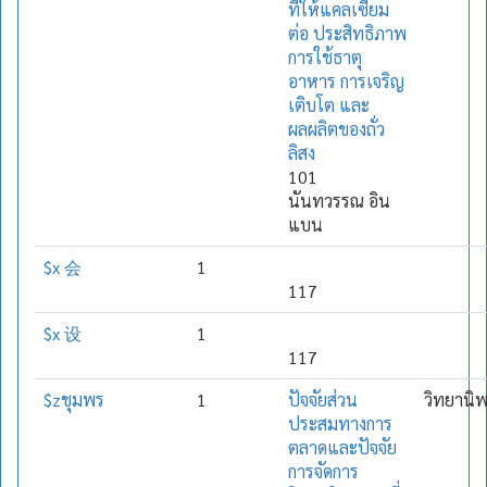
ที่ให้แคลเซียม
ต่อ ประสิทธิภาพ
การใช้ธาตุ
อาหาร การเจริญ
เติบโต และ
ผลผลิตของถั่ว
ลิสง
101
นันทวรรณ อิน
แบน
$x 会
1
117
$x 设
1
117
$zชุมพร
1
ปัจจัยส่วน
วิทยานิ
ประสมทางการ
ตลาดและปัจจัย
การจัดการ