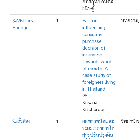
ภัทรฤทัย กันตะ
กนิษฐ์.
$aVisitors,
1
Factors
บทความ/
Foreign
influencing
consumer
purchase
decision of
insurance
towards word
of mouth: A
case study of
foreigners living
in Thailand
95
Krisana
Kitcharoen
$aถั่วลิสง
1
ผลของชนิดและ
วิทยานิ
ระยะเวลาการใส่
สารปรับปรุงดิน