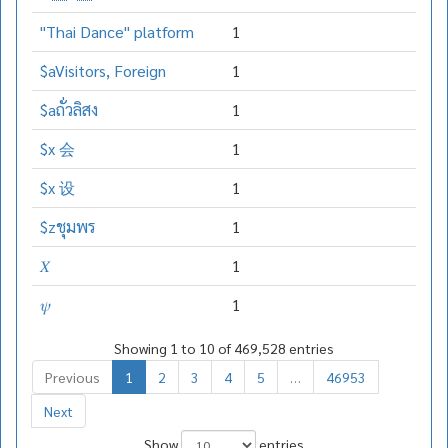
"Thai Dance" platform
1
$aVisitors, Foreign
1
$aถั่วลิสง
1
$x 会
1
$x 设
1
$zชุมพร
1
𝑋
1
𝜓
1
Showing 1 to 10 of 469,528 entries
Previous
1
2
3
4
5
…
46953
Next
Show
entries