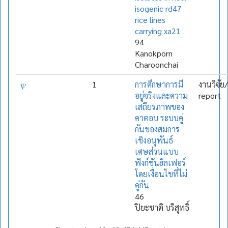
isogenic rd47
rice lines
carrying xa21
94
Kanokporn
Charoonchai
𝜓
1
การศึกษาการมี
งานวิจัย
อยู่จริงและความ
report
เสถียรภาพของ
คาตอบ ระบบคู่
กันของสมการ
เชิงอนุพันธ์
เศษส่วนแบบ
ฟังก์ชันฮิลเฟอร์
โดยเงื่อนไขที่ไม่
คู่กัน
46
ปิยะชาติ บริสุทธิ์