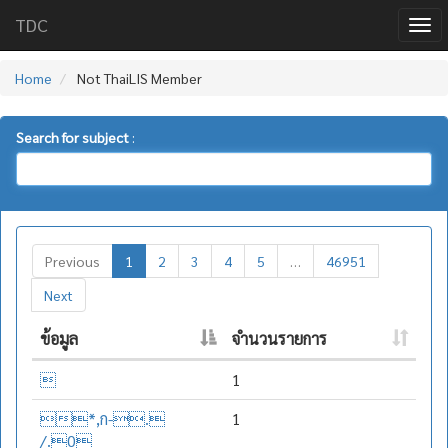
TDC
Home
Not ThaiLIS Member
Search for subject
:
Previous
1
2
3
4
5
…
46951
Next
ข้อมูล
จำนวนรายการ

1
*,ก-.
1
/.0