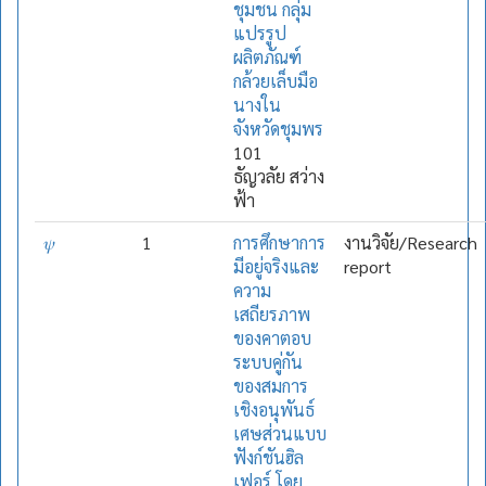
ชุมชน กลุ่ม
แปรรูป
ผลิตภัณฑ์
กล้วยเล็บมือ
นางใน
จังหวัดชุมพร
101
ธัญวลัย สว่าง
ฟ้า
𝜓
1
การศึกษาการ
งานวิจัย/Research
มีอยู่จริงและ
report
ความ
เสถียรภาพ
ของคาตอบ
ระบบคู่กัน
ของสมการ
เชิงอนุพันธ์
เศษส่วนแบบ
ฟังก์ชันฮิล
เฟอร์ โดย