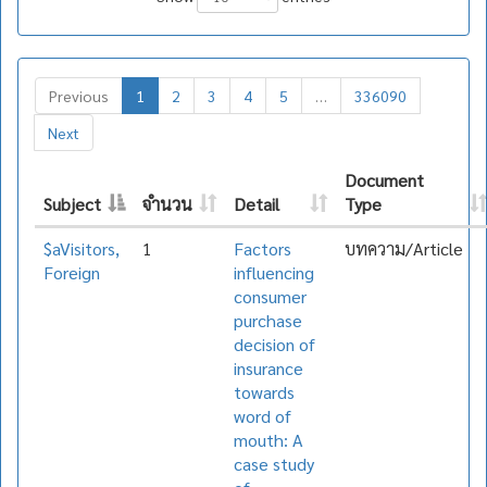
Previous
1
2
3
4
5
…
336090
Next
Document
Subject
จำนวน
Detail
Type
$aVisitors,
1
Factors
บทความ/Article
Foreign
influencing
consumer
purchase
decision of
insurance
towards
word of
mouth: A
case study