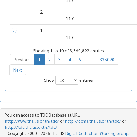
一
2
117
万
1
117
Showing 1 to 10 of 3,360,892 entries
Previous
1
2
3
4
5
…
336090
Next
Show
entries
You can access to TDC Database at URL
http://www.thailis.or.th/tdc/
or
http://dcms.thailis.or.th/tdc/
or
http://tdc.thailis.or.th/tdc/
Copyright 2000 - 2026 ThaiLIS
Digital Collection Working Group
.