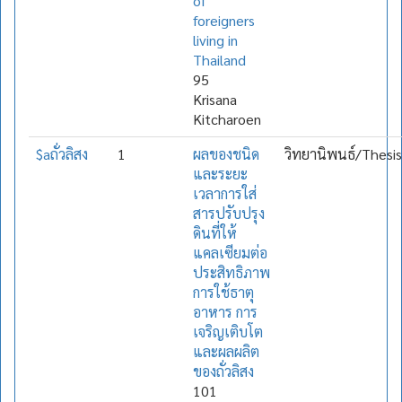
of
foreigners
living in
Thailand
95
Krisana
Kitcharoen
$aถั่วลิสง
1
ผลของชนิด
วิทยานิพนธ์/Thesis
และระยะ
เวลาการใส่
สารปรับปรุง
ดินที่ให้
แคลเซียมต่อ
ประสิทธิภาพ
การใช้ธาตุ
อาหาร การ
เจริญเติบโต
และผลผลิต
ของถั่วลิสง
101