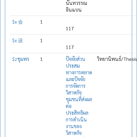
นันทวรรณ
อินแบน
$x 会
1
117
$x 设
1
117
$zชุมพร
1
ปัจจัยส่วน
วิทยานิพนธ์/Thesis
ประสม
ทางการตลาด
และปัจจัย
การจัดการ
วิสาหกิจ
ชุมชนที่ส่งผล
ต่อ
ประสิทธิผล
การดำเนิน
งานของ
วิสาหกิจ