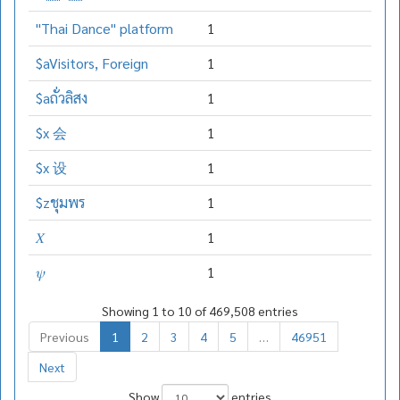
"Thai Dance" platform
1
$aVisitors, Foreign
1
$aถั่วลิสง
1
$x 会
1
$x 设
1
$zชุมพร
1
𝑋
1
𝜓
1
Showing 1 to 10 of 469,508 entries
Previous
1
2
3
4
5
…
46951
Next
Show
entries