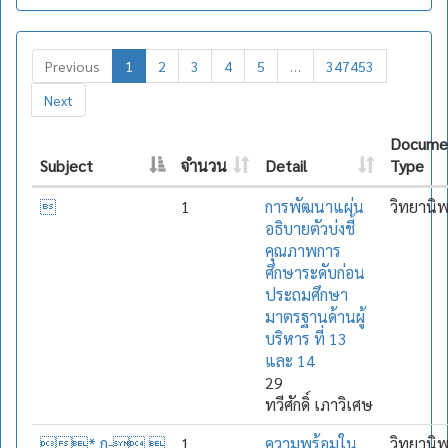
Previous
1
2
3
4
5
…
347453
Next
Docume
Subject
จำนวน
Detail
Type

1
การพัฒนาแผ่น
วิทยานิ
อธิบายตัวบ่งชี้
คุณภาพการ
ศึกษาระดับก่อน
ประถมศึกษา
มาตรฐานด้านผู้
บริหาร ที่ 13
และ 14
29
ทวีศักดิ์ เภาวิเศษ
*,ก-.
1
ความพร้อมใน
วิทยานิ