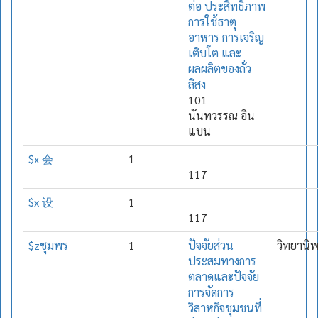
ต่อ ประสิทธิภาพ
การใช้ธาตุ
อาหาร การเจริญ
เติบโต และ
ผลผลิตของถั่ว
ลิสง
101
นันทวรรณ อิน
แบน
$x 会
1
117
$x 设
1
117
$zชุมพร
1
ปัจจัยส่วน
วิทยานิ
ประสมทางการ
ตลาดและปัจจัย
การจัดการ
วิสาหกิจชุมชนที่