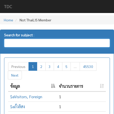
TDC
Home
Not ThaiLIS Member
Search for subject
:
Previous
1
2
3
4
5
…
45530
Next
ข้อมูล
จำนวนรายการ
$aVisitors, Foreign
1
$aถั่วลิสง
1