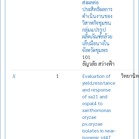
ส่งผลต่อ
ประสิทธิผลการ
ดำเนินงานของ
วิสาหกิจชุมชน
กลุ่มแปรรูป
ผลิตภัณฑ์กล้วย
เล็บมือนางใน
จังหวัดชุมพร
101
ธัญวลัย สว่างฟ้า
𝑋
1
Evaluation of
วิทยานิ
yield,resistance
and response
of xa21 and
ospal4 to
xanthomonas
oryzae
pv.oryzae
isolates in near-
isogenic rd47