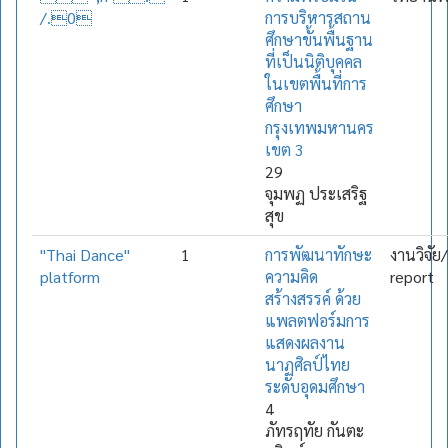
/.0
การบริหารสถาน
ศึกษาขั้นพื้นฐาน
ที่เป็นนิติบุคคล
ในเขตพื้นที่การ
ศึกษา
กรุงเทพมหานคร
เขต 3
29
จุมพฏ ประเสริฐ
สุข
"Thai Dance"
1
การพัฒนาทักษะ
งานวิจัย
platform
ความคิด
report
สร้างสรรค์ ด้วย
แพลตฟอร์มการ
แสดงผลงาน
นาฏศิลป์ไทย
ระดับอุดมศึกษา
4
ภัทรฤทัย กันตะ