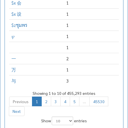
$x 会
1
$x 设
1
$zชุมพร
1
𝜓
1
1
一
2
万
1
与
3
Showing 1 to 10 of 455,293 entries
Previous
1
2
3
4
5
…
45530
Next
Show
entries