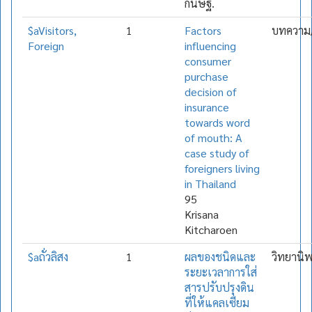
กนิษฐ์.
$aVisitors,
1
Factors
บทความ/
Foreign
influencing
consumer
purchase
decision of
insurance
towards word
of mouth: A
case study of
foreigners living
in Thailand
95
Krisana
Kitcharoen
$aถั่วลิสง
1
ผลของชนิดและ
วิทยานิ
ระยะเวลาการใส่
สารปรับปรุงดิน
ที่ให้แคลเซียม