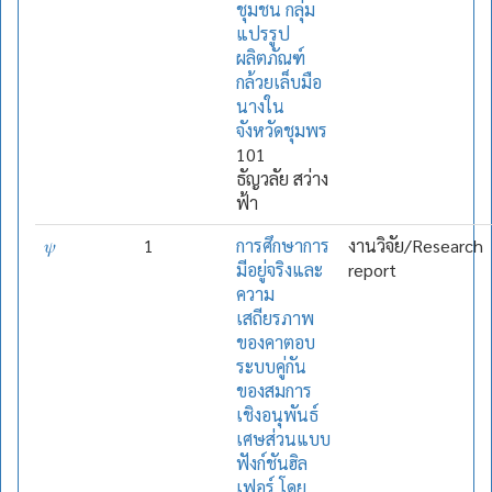
ชุมชน กลุ่ม
แปรรูป
ผลิตภัณฑ์
กล้วยเล็บมือ
นางใน
จังหวัดชุมพร
101
ธัญวลัย สว่าง
ฟ้า
𝜓
1
การศึกษาการ
งานวิจัย/Research
มีอยู่จริงและ
report
ความ
เสถียรภาพ
ของคาตอบ
ระบบคู่กัน
ของสมการ
เชิงอนุพันธ์
เศษส่วนแบบ
ฟังก์ชันฮิล
เฟอร์ โดย