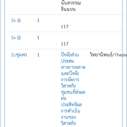
นันทวรรณ
อินแบน
$x 会
1
117
$x 设
1
117
$zชุมพร
1
ปัจจัยส่วน
วิทยานิพนธ์/Thesis
ประสม
ทางการตลาด
และปัจจัย
การจัดการ
วิสาหกิจ
ชุมชนที่ส่งผล
ต่อ
ประสิทธิผล
การดำเนิน
งานของ
วิสาหกิจ