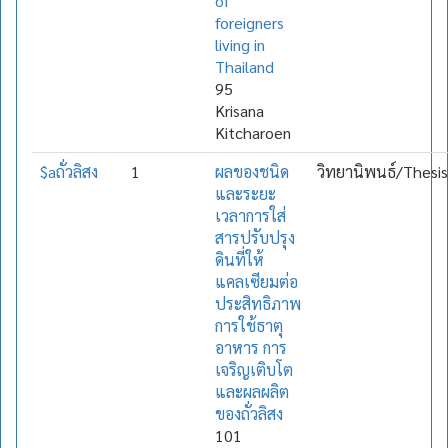
of
foreigners
living in
Thailand
95
Krisana
Kitcharoen
$aถั่วลิสง
1
ผลของชนิด
วิทยานิพนธ์/Thesis
และระยะ
เวลาการใส่
สารปรับปรุง
ดินที่ให้
แคลเซียมต่อ
ประสิทธิภาพ
การใช้ธาตุ
อาหาร การ
เจริญเติบโต
และผลผลิต
ของถั่วลิสง
101