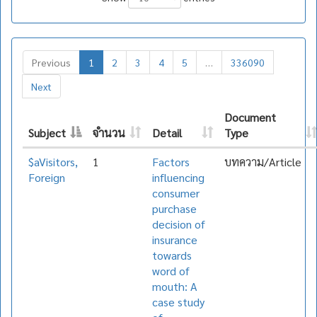
Previous
1
2
3
4
5
…
336090
Next
Document
Subject
จำนวน
Detail
Type
$aVisitors,
1
Factors
บทความ/Article
Foreign
influencing
consumer
purchase
decision of
insurance
towards
word of
mouth: A
case study