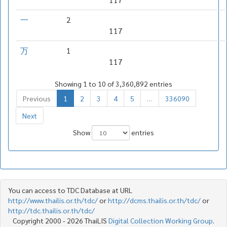
一
2
117
万
1
117
Showing 1 to 10 of 3,360,892 entries
Previous
1
2
3
4
5
…
336090
Next
Show
entries
You can access to TDC Database at URL
http://www.thailis.or.th/tdc/
or
http://dcms.thailis.or.th/tdc/
or
http://tdc.thailis.or.th/tdc/
Copyright 2000 - 2026 ThaiLIS
Digital Collection Working Group
.