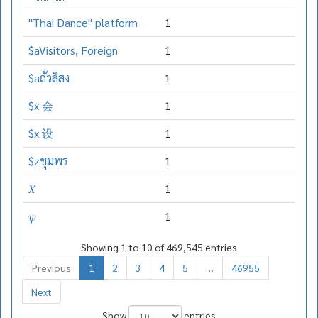
"Thai Dance" platform
1
$aVisitors, Foreign
1
$aถั่วลิสง
1
$x 会
1
$x 设
1
$zชุมพร
1
𝑋
1
𝜓
1
Showing 1 to 10 of 469,545 entries
Previous
1
2
3
4
5
…
46955
Next
Show
entries