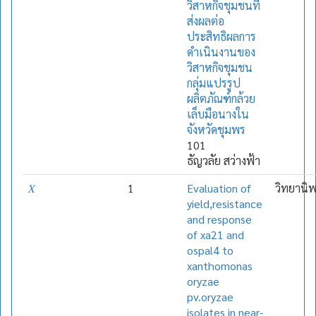
วิสาหกิจชุมชนที่
ส่งผลต่อ
ประสิทธิผลการ
ดำเนินงานของ
วิสาหกิจชุมชน
กลุ่มแปรรูป
ผลิตภัณฑ์กล้วย
เล็บมือนางใน
จังหวัดชุมพร
101
ธัญวลัย สว่างฟ้า
𝑋
1
Evaluation of
วิทยานิ
yield,resistance
and response
of xa21 and
ospal4 to
xanthomonas
oryzae
pv.oryzae
isolates in near-