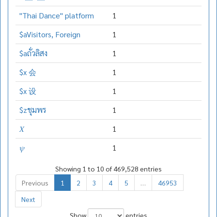
"Thai Dance" platform
1
$aVisitors, Foreign
1
$aถั่วลิสง
1
$x 会
1
$x 设
1
$zชุมพร
1
𝑋
1
𝜓
1
Showing 1 to 10 of 469,528 entries
Previous
1
2
3
4
5
…
46953
Next
Show
entries