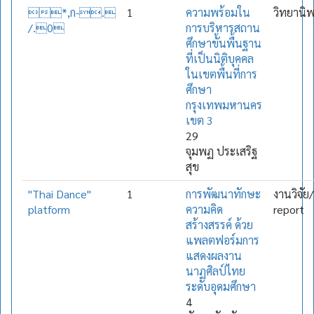
*,ก-.
1
ความพร้อมใน
วิทยานิ
/.0
การบริหารสถาน
ศึกษาขั้นพื้นฐาน
ที่เป็นนิติบุคคล
ในเขตพื้นที่การ
ศึกษา
กรุงเทพมหานคร
เขต 3
29
จุมพฏ ประเสริฐ
สุข
"Thai Dance"
1
การพัฒนาทักษะ
งานวิจัย
platform
ความคิด
report
สร้างสรรค์ ด้วย
แพลตฟอร์มการ
แสดงผลงาน
นาฏศิลป์ไทย
ระดับอุดมศึกษา
4