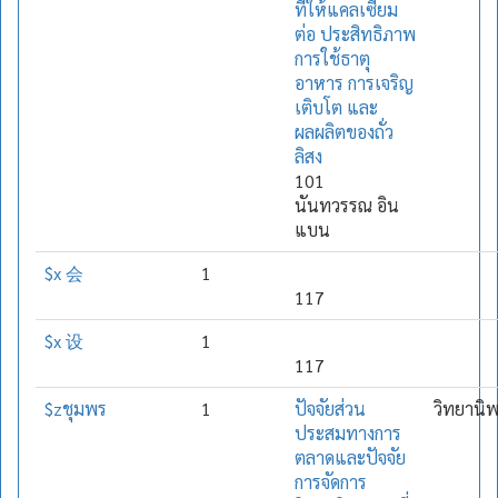
ที่ให้แคลเซียม
ต่อ ประสิทธิภาพ
การใช้ธาตุ
อาหาร การเจริญ
เติบโต และ
ผลผลิตของถั่ว
ลิสง
101
นันทวรรณ อิน
แบน
$x 会
1
117
$x 设
1
117
$zชุมพร
1
ปัจจัยส่วน
วิทยานิ
ประสมทางการ
ตลาดและปัจจัย
การจัดการ