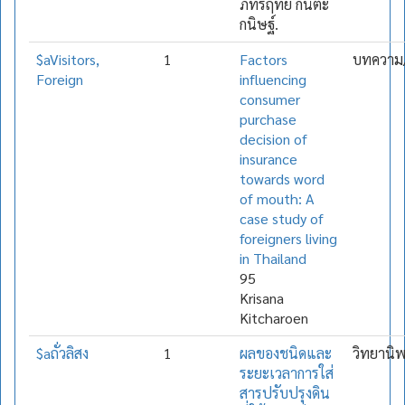
ภัทรฤทัย กันตะ
กนิษฐ์.
$aVisitors,
1
Factors
บทความ/
Foreign
influencing
consumer
purchase
decision of
insurance
towards word
of mouth: A
case study of
foreigners living
in Thailand
95
Krisana
Kitcharoen
$aถั่วลิสง
1
ผลของชนิดและ
วิทยานิ
ระยะเวลาการใส่
สารปรับปรุงดิน