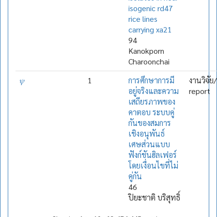
isogenic rd47
rice lines
carrying xa21
94
Kanokporn
Charoonchai
𝜓
1
การศึกษาการมี
งานวิจัย
อยู่จริงและความ
report
เสถียรภาพของ
คาตอบ ระบบคู่
กันของสมการ
เชิงอนุพันธ์
เศษส่วนแบบ
ฟังก์ชันฮิลเฟอร์
โดยเงื่อนไขที่ไม่
คู่กัน
46
ปิยะชาติ บริสุทธิ์