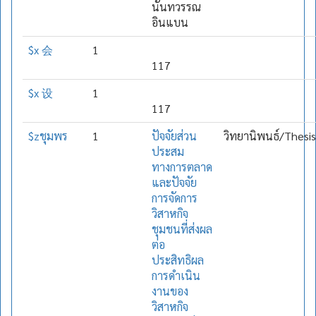
นันทวรรณ
อินแบน
$x 会
1
117
$x 设
1
117
$zชุมพร
1
ปัจจัยส่วน
วิทยานิพนธ์/Thesis
ประสม
ทางการตลาด
และปัจจัย
การจัดการ
วิสาหกิจ
ชุมชนที่ส่งผล
ต่อ
ประสิทธิผล
การดำเนิน
งานของ
วิสาหกิจ