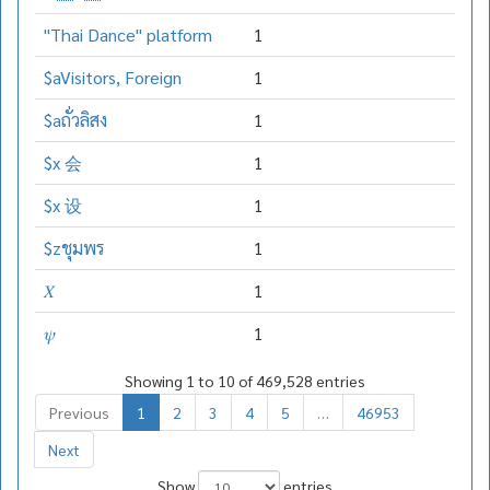
"Thai Dance" platform
1
$aVisitors, Foreign
1
$aถั่วลิสง
1
$x 会
1
$x 设
1
$zชุมพร
1
𝑋
1
𝜓
1
Showing 1 to 10 of 469,528 entries
Previous
1
2
3
4
5
…
46953
Next
Show
entries