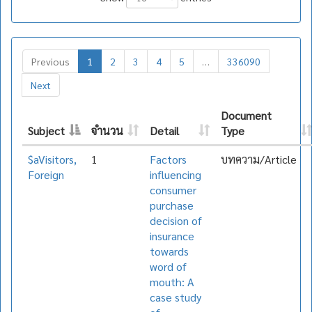
Previous
1
2
3
4
5
…
336090
Next
Document
Subject
จำนวน
Detail
Type
$aVisitors,
1
Factors
บทความ/Article
Foreign
influencing
consumer
purchase
decision of
insurance
towards
word of
mouth: A
case study