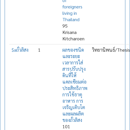
of
foreigners
living in
Thailand
95
Krisana
Kitcharoen
$aถั่วลิสง
1
ผลของชนิด
วิทยานิพนธ์/Thesis
และระยะ
เวลาการใส่
สารปรับปรุง
ดินที่ให้
แคลเซียมต่อ
ประสิทธิภาพ
การใช้ธาตุ
อาหาร การ
เจริญเติบโต
และผลผลิต
ของถั่วลิสง
101