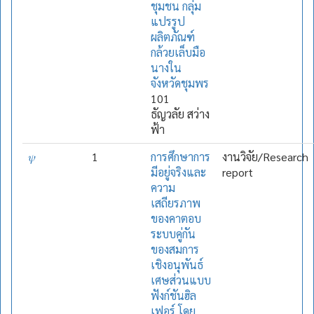
ชุมชน กลุ่ม
แปรรูป
ผลิตภัณฑ์
กล้วยเล็บมือ
นางใน
จังหวัดชุมพร
101
ธัญวลัย สว่าง
ฟ้า
𝜓
1
การศึกษาการ
งานวิจัย/Research
มีอยู่จริงและ
report
ความ
เสถียรภาพ
ของคาตอบ
ระบบคู่กัน
ของสมการ
เชิงอนุพันธ์
เศษส่วนแบบ
ฟังก์ชันฮิล
เฟอร์ โดย