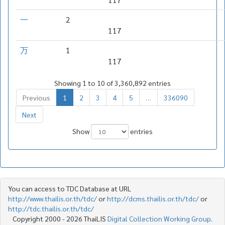
一
2
117
万
1
117
Showing 1 to 10 of 3,360,892 entries
Previous
1
2
3
4
5
…
336090
Next
Show
entries
You can access to TDC Database at URL
http://www.thailis.or.th/tdc/
or
http://dcms.thailis.or.th/tdc/
or
http://tdc.thailis.or.th/tdc/
Copyright 2000 - 2026 ThaiLIS
Digital Collection Working Group
.