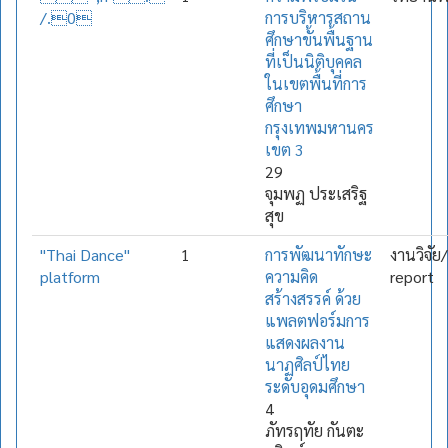
/.0
การบริหารสถาน
ศึกษาขั้นพื้นฐาน
ที่เป็นนิติบุคคล
ในเขตพื้นที่การ
ศึกษา
กรุงเทพมหานคร
เขต 3
29
จุมพฏ ประเสริฐ
สุข
"Thai Dance"
1
การพัฒนาทักษะ
งานวิจัย
platform
ความคิด
report
สร้างสรรค์ ด้วย
แพลตฟอร์มการ
แสดงผลงาน
นาฏศิลป์ไทย
ระดับอุดมศึกษา
4
ภัทรฤทัย กันตะ