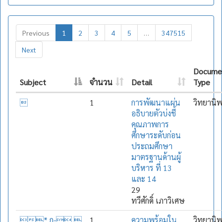
Previous
1
2
3
4
5
…
347515
Next
Docume
Subject
จำนวน
Detail
Type

1
การพัฒนาแผ่น
วิทยานิ
อธิบายตัวบ่งชี้
คุณภาพการ
ศึกษาระดับก่อน
ประถมศึกษา
มาตรฐานด้านผู้
บริหาร ที่ 13
และ 14
29
ทวีศักดิ์ เภาวิเศษ
*,ก-.
1
ความพร้อมใน
วิทยานิ