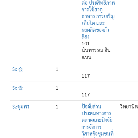
ต่อ ประสิทธิภาพ
การใช้ธาตุ
อาหาร การเจริญ
เติบโต และ
ผลผลิตของถั่ว
ลิสง
101
นันทวรรณ อิน
แบน
$x 会
1
117
$x 设
1
117
$zชุมพร
1
ปัจจัยส่วน
วิทยานิ
ประสมทางการ
ตลาดและปัจจัย
การจัดการ
วิสาหกิจชุมชนที่