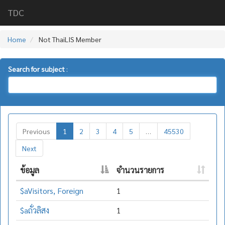
TDC
Home
Not ThaiLIS Member
Search for subject
:
Previous
1
2
3
4
5
…
45530
Next
ข้อมูล
จำนวนรายการ
$aVisitors, Foreign
1
$aถั่วลิสง
1