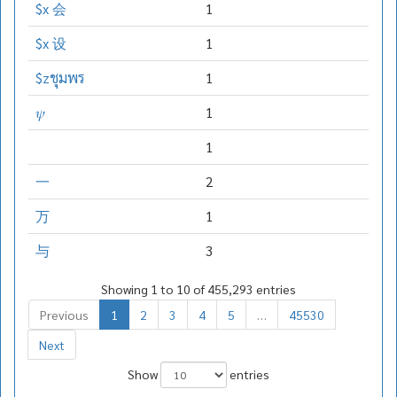
$x 会
1
$x 设
1
$zชุมพร
1
𝜓
1
1
一
2
万
1
与
3
Showing 1 to 10 of 455,293 entries
Previous
1
2
3
4
5
…
45530
Next
Show
entries