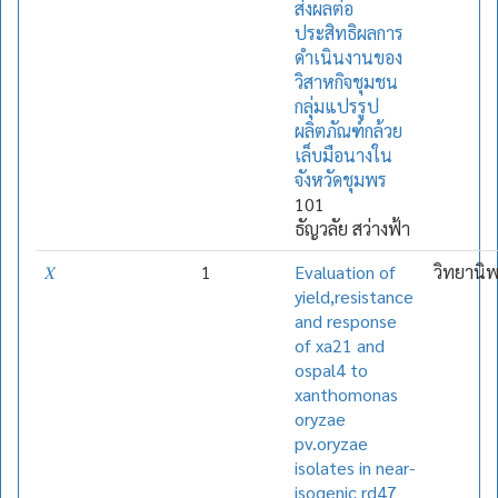
ส่งผลต่อ
ประสิทธิผลการ
ดำเนินงานของ
วิสาหกิจชุมชน
กลุ่มแปรรูป
ผลิตภัณฑ์กล้วย
เล็บมือนางใน
จังหวัดชุมพร
101
ธัญวลัย สว่างฟ้า
𝑋
1
Evaluation of
วิทยานิ
yield,resistance
and response
of xa21 and
ospal4 to
xanthomonas
oryzae
pv.oryzae
isolates in near-
isogenic rd47