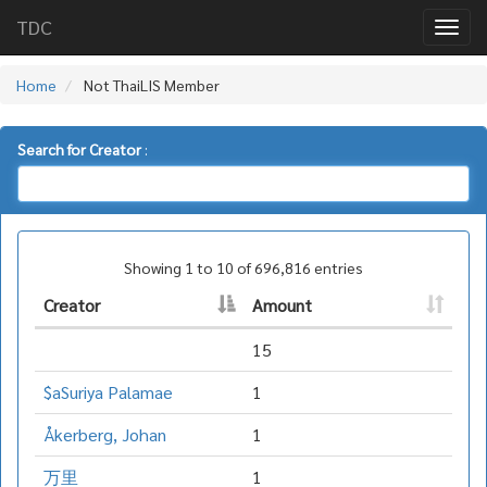
TDC
Home
Not ThaiLIS Member
Search for Creator
:
Showing 1 to 10 of 696,816 entries
Creator
Amount
15
$aSuriya Palamae
1
Åkerberg, Johan
1
万里
1