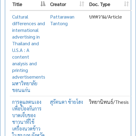
Title
Creator
Doc. Type
Cultural
Pattarawan
บทความ/Article
differences and
Tantong
international
advertising in
Thailand and
U.S.A : A
content
analysis and
printing
advertisements
มหาวิทยาลัย
ขอนแก่น
การดูแลตนเอง
สุรัตนดา ซ้ายโฮง
วิทยานิพนธ์/Thesis
เพื่อป้องกันการ
บาดเจ็บของ
ชาวนาที่ใช้
เครื่องนวดข้าว
ในชนบท จังหวัด