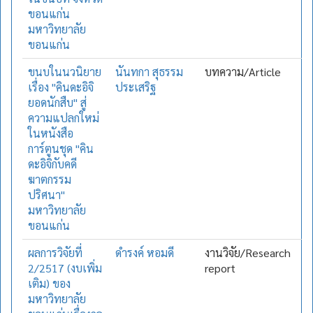
ขอนแก่น
มหาวิทยาลัย
ขอนแก่น
ขนบในนวนิยาย
นันทกา สุธรรม
บทความ/Article
เรื่อง "คินดะอิจิ
ประเสริฐ
ยอดนักสืบ" สู่
ความแปลกใหม่
ในหนังสือ
การ์ตูนชุด "คิน
ดะอิจิกับคดี
ฆาตกรรม
ปริศนา"
มหาวิทยาลัย
ขอนแก่น
ผลการวิจัยที่
ดำรงค์ หอมดี
งานวิจัย/Research
2/2517 (งบเพิ่ม
report
เติม) ของ
มหาวิทยาลัย