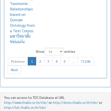
Taxonomic
Relationships
based on
Domain
Ontology from
a Text Corpus
มหาวิทยาลัย
ขอนแก่น
Show
entries
Previous
1
2
3
4
5
…
71246
Next
You can access to TDC Database at URL
http://www.thailis.or.th/tdc/
or
http://dcms.thailis.or.th/tdc/
or
http://tdc.thailis.or.th/tdc/