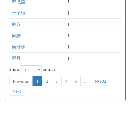
严飞霞
1
于子琇
1
何方
1
何静
1
侯珍珠
1
倪丹
1
Show
entries
Previous
1
2
3
4
5
…
69682
Next