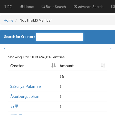
TDC
Home
Basic Search
Advance Search
Home
Not ThaiLIS Member
Search for Creator
:
Showing 1 to 10 of 696,816 entries
Creator
Amount
15
$aSuriya Palamae
1
Åkerberg, Johan
1
万里
1