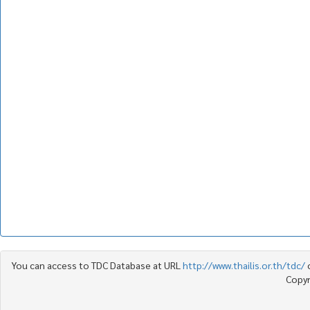
You can access to TDC Database at URL
http://www.thailis.or.th/tdc/
Copyr