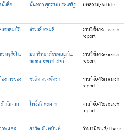
นังสือ
นันทกา สุธรรมประเสริฐ
บทความ/Article
่องกลสมบัติ
ดำรงค์ หอมดี
งานวิจัย/Research
report
เศรษฐกิจใน
มหาวิทยาลัยขอนแก่น.
งานวิจัย/Research
คณะเกษตรศาสตร์
report
ต้องการของ
ชวลิต ดวงพัตรา
งานวิจัย/Research
report
ง สำนักงาน
โพธิ์ศรี ดลผาด
งานวิจัย/Research
report
ุณภาพและ
สาธิต ขันทนันท์
วิทยานิพนธ์/Thesis