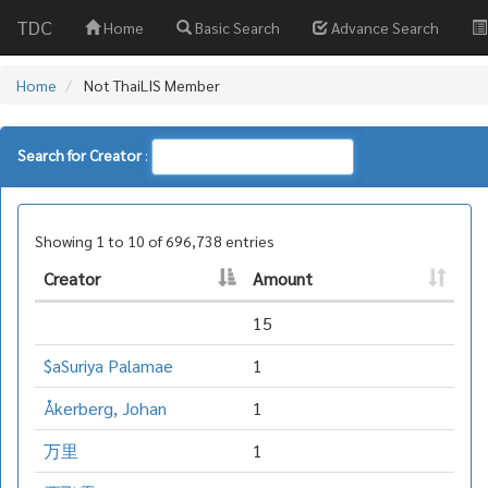
TDC
Home
Basic Search
Advance Search
Home
Not ThaiLIS Member
Search for Creator
:
Showing 1 to 10 of 696,738 entries
Creator
Amount
15
$aSuriya Palamae
1
Åkerberg, Johan
1
万里
1