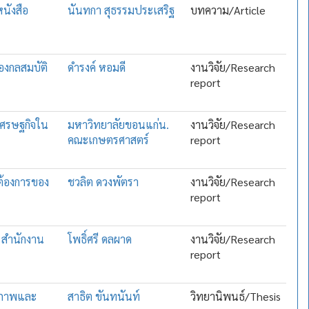
นังสือ
นันทกา สุธรรมประเสริฐ
บทความ/Article
่องกลสมบัติ
ดำรงค์ หอมดี
งานวิจัย/Research
report
เศรษฐกิจใน
มหาวิทยาลัยขอนแก่น.
งานวิจัย/Research
คณะเกษตรศาสตร์
report
ต้องการของ
ชวลิต ดวงพัตรา
งานวิจัย/Research
report
ง สำนักงาน
โพธิ์ศรี ดลผาด
งานวิจัย/Research
report
ุณภาพและ
สาธิต ขันทนันท์
วิทยานิพนธ์/Thesis