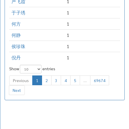
严飞霞
1
于子琇
1
何方
1
何静
1
侯珍珠
1
倪丹
1
Show
entries
Previous
1
2
3
4
5
…
69674
Next