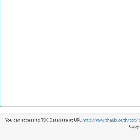
You can access to TDC Database at URL
http://www.thailis.or.th/tdc/
Copyr