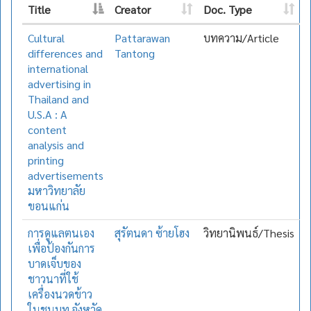
Title
Creator
Doc. Type
Cultural
Pattarawan
บทความ/Article
differences and
Tantong
international
advertising in
Thailand and
U.S.A : A
content
analysis and
printing
advertisements
มหาวิทยาลัย
ขอนแก่น
การดูแลตนเอง
สุรัตนดา ซ้ายโฮง
วิทยานิพนธ์/Thesis
เพื่อป้องกันการ
บาดเจ็บของ
ชาวนาที่ใช้
เครื่องนวดข้าว
ในชนบท จังหวัด