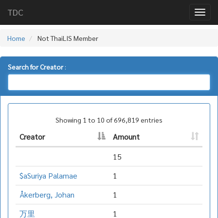
TDC
Home
Not ThaiLIS Member
Search for Creator
:
Showing 1 to 10 of 696,819 entries
Creator
Amount
15
$aSuriya Palamae
1
Åkerberg, Johan
1
万里
1