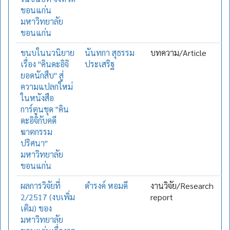
ขอนแก่น
มหาวิทยาลัย
ขอนแก่น
ขนบในนวนิยาย
นันทกา สุธรรม
บทความ/Article
เรื่อง "คินดะอิจิ
ประเสริฐ
ยอดนักสืบ" สู่
ความแปลกใหม่
ในหนังสือ
การ์ตูนชุด "คิน
ดะอิจิกับคดี
ฆาตกรรม
ปริศนา"
มหาวิทยาลัย
ขอนแก่น
ผลการวิจัยที่
ดำรงค์ หอมดี
งานวิจัย/Research
2/2517 (งบเพิ่ม
report
เติม) ของ
มหาวิทยาลัย