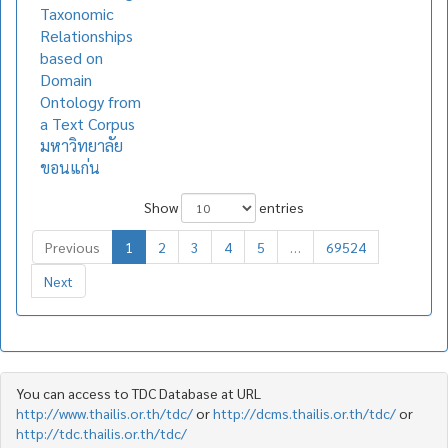
Taxonomic
Relationships
based on
Domain
Ontology from
a Text Corpus
มหาวิทยาลัย
ขอนแก่น
Show
entries
Previous
1
2
3
4
5
…
69524
Next
You can access to TDC Database at URL
http://www.thailis.or.th/tdc/
or
http://dcms.thailis.or.th/tdc/
or
http://tdc.thailis.or.th/tdc/