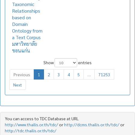
Taxonomic
Relationships
based on
Domain
Ontology from
a Text Corpus
มหาวิทยาลัย
ขอนแก่น
Show
entries
Previous
1
2
3
4
5
…
71253
Next
You can access to TDC Database at URL
http://www.thailis.or.th/tdc/
or
http://dcms.thailis.or.th/tdc/
or
http://tdc.thailis.or.th/tdc/