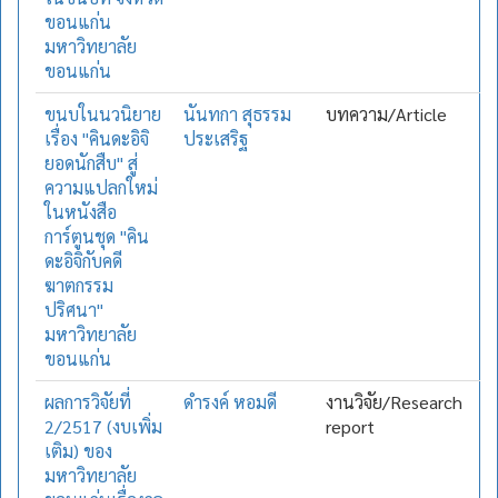
ขอนแก่น
มหาวิทยาลัย
ขอนแก่น
ขนบในนวนิยาย
นันทกา สุธรรม
บทความ/Article
เรื่อง "คินดะอิจิ
ประเสริฐ
ยอดนักสืบ" สู่
ความแปลกใหม่
ในหนังสือ
การ์ตูนชุด "คิน
ดะอิจิกับคดี
ฆาตกรรม
ปริศนา"
มหาวิทยาลัย
ขอนแก่น
ผลการวิจัยที่
ดำรงค์ หอมดี
งานวิจัย/Research
2/2517 (งบเพิ่ม
report
เติม) ของ
มหาวิทยาลัย