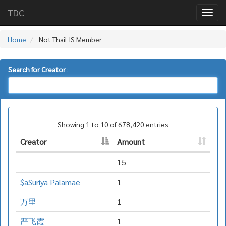
TDC
Home
Not ThaiLIS Member
Search for Creator
:
Showing 1 to 10 of 678,420 entries
Creator
Amount
15
$aSuriya Palamae
1
万里
1
严飞霞
1