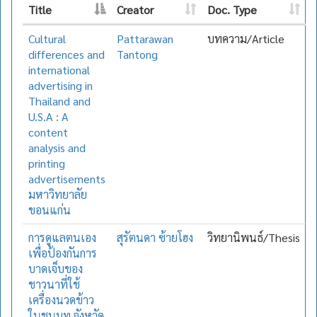
Title
Creator
Doc. Type
Cultural
Pattarawan
บทความ/Article
differences and
Tantong
international
advertising in
Thailand and
U.S.A : A
content
analysis and
printing
advertisements
มหาวิทยาลัย
ขอนแก่น
การดูแลตนเอง
สุรัตนดา ซ้ายโฮง
วิทยานิพนธ์/Thesis
เพื่อป้องกันการ
บาดเจ็บของ
ชาวนาที่ใช้
เครื่องนวดข้าว
ในชนบท จังหวัด