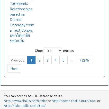
Taxonomic
Relationships
based on
Domain
Ontology from
a Text Corpus
มหาวิทยาลัย
ขอนแก่น
Show
entries
Previous
1
2
3
4
5
…
71245
Next
You can access to TDC Database at URL
http://www.thailis.or.th/tdc/
or
http://dcms.thailis.or.th/tdc/
or
http://tdc.thailis.or.th/tdc/