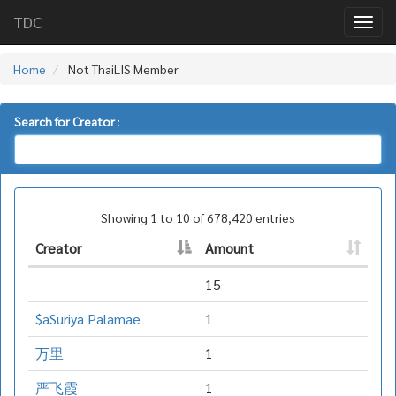
TDC
Home
Not ThaiLIS Member
Search for Creator
:
Showing 1 to 10 of 678,420 entries
Creator
Amount
15
$aSuriya Palamae
1
万里
1
严飞霞
1