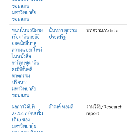
ขอนแก่น
มหาวิทยาลัย
ขอนแก่น
ขนบในนวนิยาย
นันทกา สุธรรม
บทความ/Article
เรื่อง "คินดะอิจิ
ประเสริฐ
ยอดนักสืบ" สู่
ความแปลกใหม่
ในหนังสือ
การ์ตูนชุด "คิน
ดะอิจิกับคดี
ฆาตกรรม
ปริศนา"
มหาวิทยาลัย
ขอนแก่น
ผลการวิจัยที่
ดำรงค์ หอมดี
งานวิจัย/Research
2/2517 (งบเพิ่ม
report
เติม) ของ
มหาวิทยาลัย