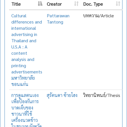
Title
Creator
Doc. Type
Cultural
Pattarawan
บทความ/Article
differences and
Tantong
international
advertising in
Thailand and
U.S.A : A
content
analysis and
printing
advertisements
มหาวิทยาลัย
ขอนแก่น
การดูแลตนเอง
สุรัตนดา ซ้ายโฮง
วิทยานิพนธ์/Thesis
เพื่อป้องกันการ
บาดเจ็บของ
ชาวนาที่ใช้
เครื่องนวดข้าว
ในชนบท จังหวัด