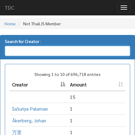
TDC
Home
Not ThaiLIS Member
Search for Creator
:
Showing 1 to 10 of 696,718 entries
Creator
Amount
15
$aSuriya Palamae
1
Åkerberg, Johan
1
万里
1