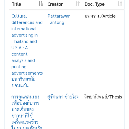
Title
Creator
Doc. Type
Cultural
Pattarawan
บทความ/Article
differences and
Tantong
international
advertising in
Thailand and
U.S.A : A
content
analysis and
printing
advertisements
มหาวิทยาลัย
ขอนแก่น
การดูแลตนเอง
สุรัตนดา ซ้ายโฮง
วิทยานิพนธ์/Thesis
เพื่อป้องกันการ
บาดเจ็บของ
ชาวนาที่ใช้
เครื่องนวดข้าว
ในชนบท จังหวัด