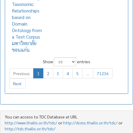
Taxonomic
Relationships
based on
Domain
Ontology from
a Text Corpus
มหาวิทยาลัย
ขอนแก่น
Show
entries
Previous
1
2
3
4
5
…
71236
Next
You can access to TDC Database at URL
http://www.thailis.or.th/tdc/
or
http://dcms.thailis.or.th/tdc/
or
http://tdc.thailis.or.th/tdc/