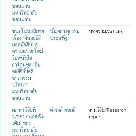
ขอนแก่น
มหาวิทยาลัย
ขอนแก่น
ขนบในนวนิยาย
นันทกา สุธรรม
บทความ/Article
เรื่อง "คินดะอิจิ
ประเสริฐ
ยอดนักสืบ" สู่
ความแปลกใหม่
ในหนังสือ
การ์ตูนชุด "คิน
ดะอิจิกับคดี
ฆาตกรรม
ปริศนา"
มหาวิทยาลัย
ขอนแก่น
ผลการวิจัยที่
ดำรงค์ หอมดี
งานวิจัย/Research
2/2517 (งบเพิ่ม
report
เติม) ของ
มหาวิทยาลัย