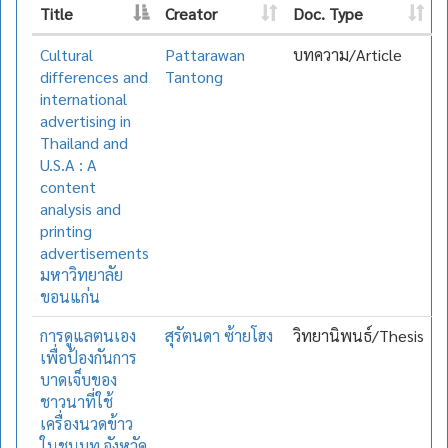
Title
Creator
Doc. Type
Cultural
Pattarawan
บทความ/Article
differences and
Tantong
international
advertising in
Thailand and
U.S.A : A
content
analysis and
printing
advertisements
มหาวิทยาลัย
ขอนแก่น
การดูแลตนเอง
สุรัตนดา ซ้ายโฮง
วิทยานิพนธ์/Thesis
เพื่อป้องกันการ
บาดเจ็บของ
ชาวนาที่ใช้
เครื่องนวดข้าว
ในชนบท จังหวัด