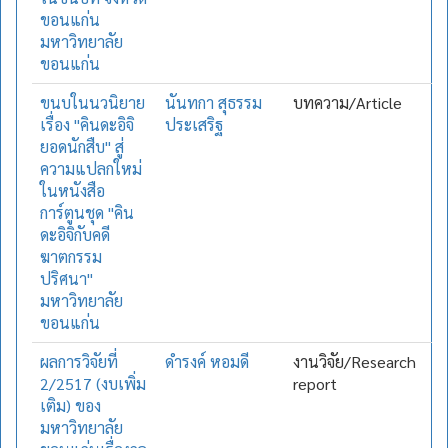
ขอนแก่น
มหาวิทยาลัย
ขอนแก่น
ขนบในนวนิยาย
นันทกา สุธรรม
บทความ/Article
เรื่อง "คินดะอิจิ
ประเสริฐ
ยอดนักสืบ" สู่
ความแปลกใหม่
ในหนังสือ
การ์ตูนชุด "คิน
ดะอิจิกับคดี
ฆาตกรรม
ปริศนา"
มหาวิทยาลัย
ขอนแก่น
ผลการวิจัยที่
ดำรงค์ หอมดี
งานวิจัย/Research
2/2517 (งบเพิ่ม
report
เติม) ของ
มหาวิทยาลัย