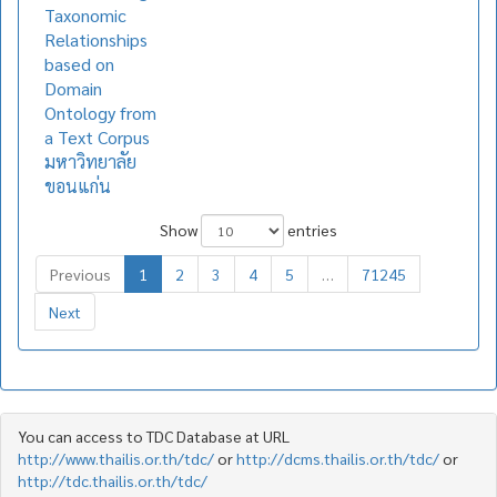
Taxonomic
Relationships
based on
Domain
Ontology from
a Text Corpus
มหาวิทยาลัย
ขอนแก่น
Show
entries
Previous
1
2
3
4
5
…
71245
Next
You can access to TDC Database at URL
http://www.thailis.or.th/tdc/
or
http://dcms.thailis.or.th/tdc/
or
http://tdc.thailis.or.th/tdc/