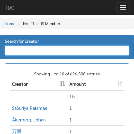
TDC
Home
Not ThaiLIS Member
Search for Creator
:
Showing 1 to 10 of 696,808 entries
Creator
Amount
15
$aSuriya Palamae
1
Åkerberg, Johan
1
万里
1