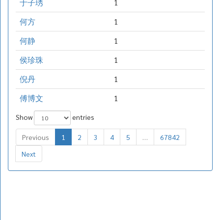
于子琇
1
何方
1
何静
1
侯珍珠
1
倪丹
1
傅博文
1
Show
entries
Previous
1
2
3
4
5
…
67842
Next