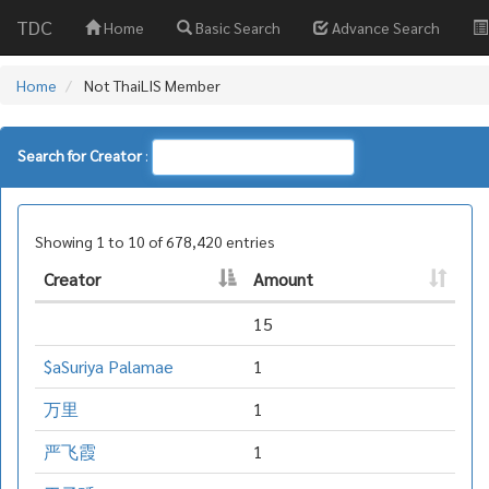
TDC
Home
Basic Search
Advance Search
Home
Not ThaiLIS Member
Search for Creator
:
Showing 1 to 10 of 678,420 entries
Creator
Amount
15
$aSuriya Palamae
1
万里
1
严飞霞
1