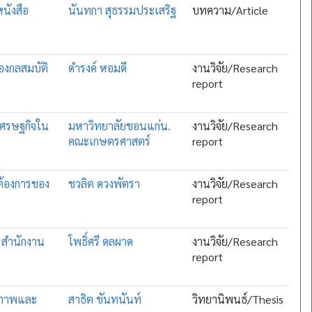
นังสือ
นันทกา สุธรรมประเสริฐ
บทความ/Article
่องกลสมบัติ
ดำรงค์ หอมดี
งานวิจัย/Research
report
เศรษฐกิจใน
มหาวิทยาลัยขอนแก่น.
งานวิจัย/Research
คณะเกษตรศาสตร์
report
ต้องการของ
ชวลิต ดวงพัตรา
งานวิจัย/Research
report
ง สำนักงาน
โพธิ์ศรี ดลผาด
งานวิจัย/Research
report
ุณภาพและ
สาธิต ขันทนันท์
วิทยานิพนธ์/Thesis