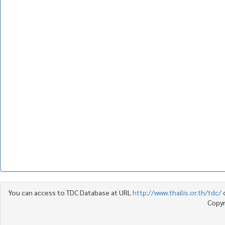
You can access to TDC Database at URL
http://www.thailis.or.th/tdc/
Copyr