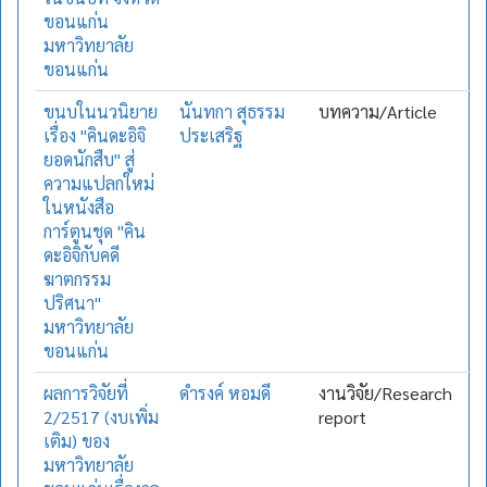
ขอนแก่น
มหาวิทยาลัย
ขอนแก่น
ขนบในนวนิยาย
นันทกา สุธรรม
บทความ/Article
เรื่อง "คินดะอิจิ
ประเสริฐ
ยอดนักสืบ" สู่
ความแปลกใหม่
ในหนังสือ
การ์ตูนชุด "คิน
ดะอิจิกับคดี
ฆาตกรรม
ปริศนา"
มหาวิทยาลัย
ขอนแก่น
ผลการวิจัยที่
ดำรงค์ หอมดี
งานวิจัย/Research
2/2517 (งบเพิ่ม
report
เติม) ของ
มหาวิทยาลัย