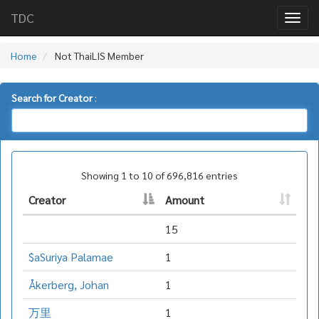
TDC
Home
Not ThaiLIS Member
Search for Creator
:
Showing 1 to 10 of 696,816 entries
Creator
Amount
15
$aSuriya Palamae
1
Åkerberg, Johan
1
万里
1