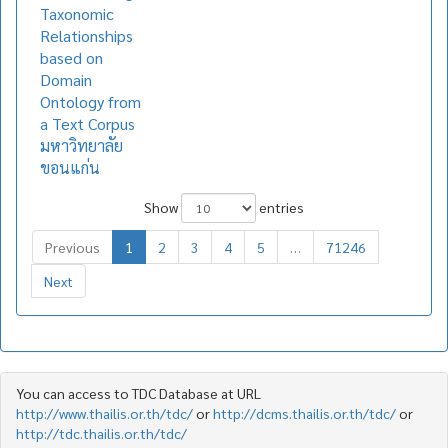
Taxonomic
Relationships
based on
Domain
Ontology from
a Text Corpus
มหาวิทยาลัย
ขอนแก่น
Show
entries
Previous
1
2
3
4
5
…
71246
Next
You can access to TDC Database at URL
http://www.thailis.or.th/tdc/
or
http://dcms.thailis.or.th/tdc/
or
http://tdc.thailis.or.th/tdc/