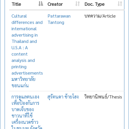
Title
Creator
Doc. Type
Cultural
Pattarawan
บทความ/Article
differences and
Tantong
international
advertising in
Thailand and
U.S.A : A
content
analysis and
printing
advertisements
มหาวิทยาลัย
ขอนแก่น
การดูแลตนเอง
สุรัตนดา ซ้ายโฮง
วิทยานิพนธ์/Thesis
เพื่อป้องกันการ
บาดเจ็บของ
ชาวนาที่ใช้
เครื่องนวดข้าว
ในชนบท จังหวัด