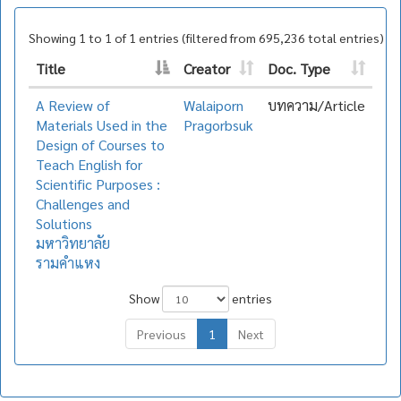
Showing 1 to 1 of 1 entries (filtered from 695,236 total entries)
Title
Creator
Doc. Type
A Review of
Walaiporn
บทความ/Article
Materials Used in the
Pragorbsuk
Design of Courses to
Teach English for
Scientific Purposes :
Challenges and
Solutions
มหาวิทยาลัย
รามคำแหง
Show
entries
Previous
1
Next