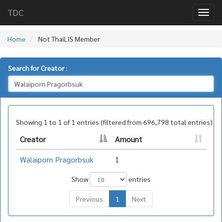
TDC
Home
Not ThaiLIS Member
Search for Creator
:
Showing 1 to 1 of 1 entries (filtered from 696,798 total entries)
Creator
Amount
Walaiporn Pragorbsuk
1
Show
entries
Previous
1
Next