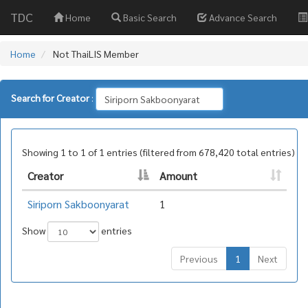
TDC
Home
Basic Search
Advance Search
Home
Not ThaiLIS Member
Search for Creator
:
Showing 1 to 1 of 1 entries (filtered from 678,420 total entries)
Creator
Amount
Siriporn Sakboonyarat
1
Show
entries
Previous
1
Next