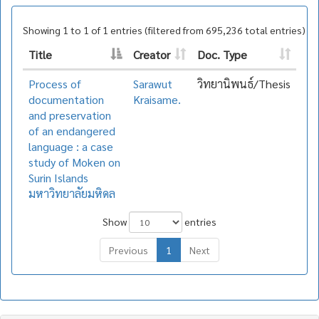
Showing 1 to 1 of 1 entries (filtered from 695,236 total entries)
Title
Creator
Doc. Type
Process of
Sarawut
วิทยานิพนธ์/Thesis
documentation
Kraisame.
and preservation
of an endangered
language : a case
study of Moken on
Surin Islands
มหาวิทยาลัยมหิดล
Show
entries
Previous
1
Next