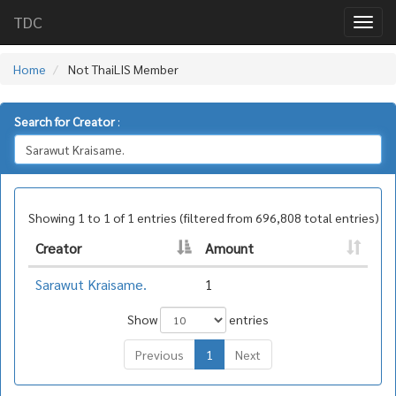
TDC
Home
Not ThaiLIS Member
Search for Creator
:
Showing 1 to 1 of 1 entries (filtered from 696,808 total entries)
Creator
Amount
Sarawut Kraisame.
1
Show
entries
Previous
1
Next