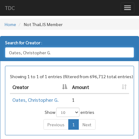
TDC
Home
Not ThaiLIS Member
Search for Creator
:
Showing 1 to 1 of 1 entries (filtered from 696,712 total entries)
Creator
Amount
Oates, Christopher G.
1
Show
entries
Previous
1
Next