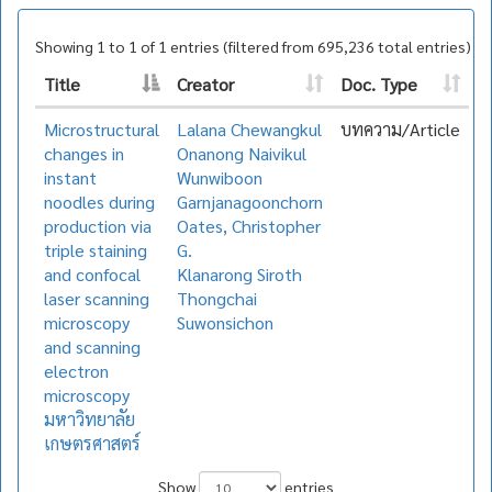
Showing 1 to 1 of 1 entries (filtered from 695,236 total entries)
Title
Creator
Doc. Type
Microstructural
Lalana Chewangkul
บทความ/Article
changes in
Onanong Naivikul
instant
Wunwiboon
noodles during
Garnjanagoonchorn
production via
Oates, Christopher
triple staining
G.
and confocal
Klanarong Siroth
laser scanning
Thongchai
microscopy
Suwonsichon
and scanning
electron
microscopy
มหาวิทยาลัย
เกษตรศาสตร์
Show
entries