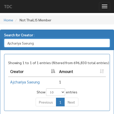
TDC
Home
Not ThaiLIS Member
Search for Creator
:
Showing 1 to 1 of 1 entries (filtered from 696,830 total entries)
Creator
Amount
Ajchariya Saeung
1
Show
entries
Previous
1
Next