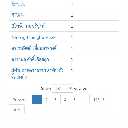
唐七元
1
李寅生
1
โสรัจ กายบริบูรณ์
1
Narong Luengbootnak
1
ดร.ชลทิตย์ เอี่ยมสำอางค์
1
ดวงกมล ศักดิ์เลิศสกุล
1
ผู้ช่วยศาสตราจารย์ สุรชัย ตั้ง
1
จิตสมคิด
Show
entries
Previous
1
2
3
4
5
…
11313
Next