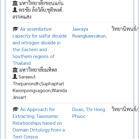
มหาวิทยาลัยขอนแก่น
พรชัย ล้อวิลัย;ชุติพงศ์
อรรคแสง
Air assimilative
Jaeraya
วิทยานิพนธ์/
capacity for sulfur dioxide
Ruangkawsakun.
and nitrogen dioxide in
the Eastern and
Southern regions of
Thailand
มหาวิทยาลัยมหิดล
Sarawut
Thepanondh;Suphaphat
Kwonpongsagoon;Wanida
Jinsart
An Approach for
Doan, Thi Hong
วิทยานิพนธ์/
Extracting Taxonomic
Phuoc
Relationships based on
Domain Ontology from a
Text Corpus