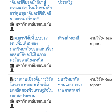
"คินดะอิจิยอดนักสืบ" สู่
ประเสริฐ
ความแปลกใหม่ในหนังสือ
การ์ตูนชุด "คินดะอิจิกับคดี
ฆาตกรรมปริศนา"
มหาวิทยาลัยขอนแก่น
ผลการวิจัยที่ 2/2517
ดำรงค์ หอมดี
งานวิจัย/Res
(งบเพิ่มเติม) ของ
report
มหาวิทยาลัยขอนแก่นเรื่อง
กลสมบัติของไม้ในภาค
ตะวันออกเฉียงเหนือ
มหาวิทยาลัยขอนแก่น
รายงานเบื้องต้นการวิจัย
มหาวิทยาลัย
งานวิจัย/Res
โครงการทดลองเพื่อเพิ่ม
ขอนแก่น. คณะ
report
ผลผลิตของพืชเศรษฐกิจใน
เกษตรศาสตร์
เขตชลประทาน
มหาวิทยาลัยขอนแก่น