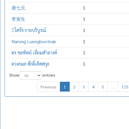
唐七元
1
李寅生
1
โสรัจ กายบริบูรณ์
1
Narong Luengbootnak
1
ดร.ชลทิตย์ เอี่ยมสำอางค์
1
ดวงกมล ศักดิ์เลิศสกุล
1
Show
entries
Previous
1
2
3
4
5
…
115