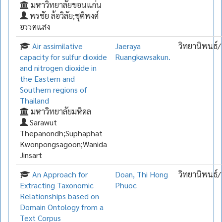
มหาวิทยาลัยขอนแก่น
พรชัย ล้อวิลัย;ชุติพงศ์
อรรคแสง
Air assimilative
Jaeraya
วิทยานิพนธ์/
capacity for sulfur dioxide
Ruangkawsakun.
and nitrogen dioxide in
the Eastern and
Southern regions of
Thailand
มหาวิทยาลัยมหิดล
Sarawut
Thepanondh;Suphaphat
Kwonpongsagoon;Wanida
Jinsart
An Approach for
Doan, Thi Hong
วิทยานิพนธ์/
Extracting Taxonomic
Phuoc
Relationships based on
Domain Ontology from a
Text Corpus