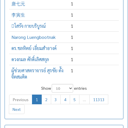
唐七元
1
李寅生
1
โสรัจ กายบริบูรณ์
1
Narong Luengbootnak
1
ดร.ชลทิตย์ เอี่ยมสำอางค์
1
ดวงกมล ศักดิ์เลิศสกุล
1
ผู้ช่วยศาสตราจารย์ สุรชัย ตั้ง
1
จิตสมคิด
Show
entries
Previous
1
2
3
4
5
…
11313
Next