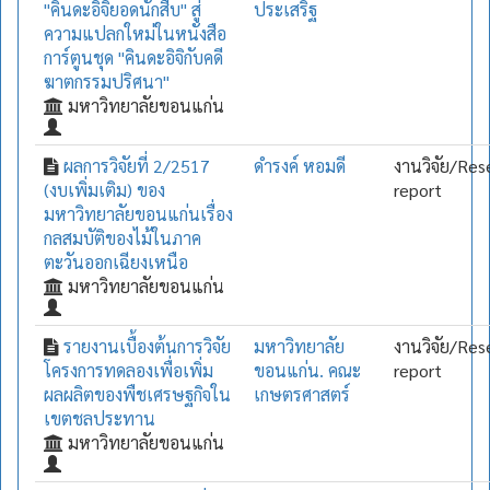
"คินดะอิจิยอดนักสืบ" สู่
ประเสริฐ
ความแปลกใหม่ในหนังสือ
การ์ตูนชุด "คินดะอิจิกับคดี
ฆาตกรรมปริศนา"
มหาวิทยาลัยขอนแก่น
ผลการวิจัยที่ 2/2517
ดำรงค์ หอมดี
งานวิจัย/Res
(งบเพิ่มเติม) ของ
report
มหาวิทยาลัยขอนแก่นเรื่อง
กลสมบัติของไม้ในภาค
ตะวันออกเฉียงเหนือ
มหาวิทยาลัยขอนแก่น
รายงานเบื้องต้นการวิจัย
มหาวิทยาลัย
งานวิจัย/Res
โครงการทดลองเพื่อเพิ่ม
ขอนแก่น. คณะ
report
ผลผลิตของพืชเศรษฐกิจใน
เกษตรศาสตร์
เขตชลประทาน
มหาวิทยาลัยขอนแก่น